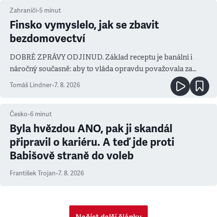
Zahraničí
•
5
minut
Finsko vymyslelo, jak se zbavit
bezdomovectví
DOBRÉ ZPRÁVY ODJINUD. Základ receptu je banální i
náročný současně: aby to vláda opravdu považovala za
prioritu
Tomáš Lindner
•
7. 8. 2026
Česko
•
6
minut
Byla hvězdou ANO, pak ji skandál
připravil o kariéru. A teď jde proti
Babišově straně do voleb
František Trojan
•
7. 8. 2026