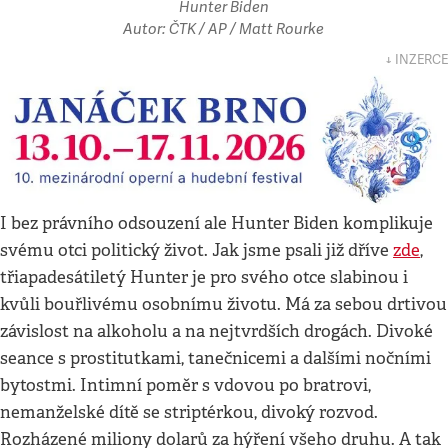
Hunter Biden
Autor: ČTK / AP / Matt Rourke
↓ INZERCE
I bez právního odsouzení ale Hunter Biden komplikuje
svému otci politický život. Jak jsme psali již dříve
zde
,
třiapadesátiletý Hunter je pro svého otce slabinou i
kvůli bouřlivému osobnímu životu. Má za sebou drtivou
závislost na alkoholu a na nejtvrdších drogách. Divoké
seance s prostitutkami, tanečnicemi a dalšími nočními
bytostmi. Intimní poměr s vdovou po bratrovi,
nemanželské dítě se striptérkou, divoký rozvod.
Rozházené miliony dolarů za hýření všeho druhu. A tak