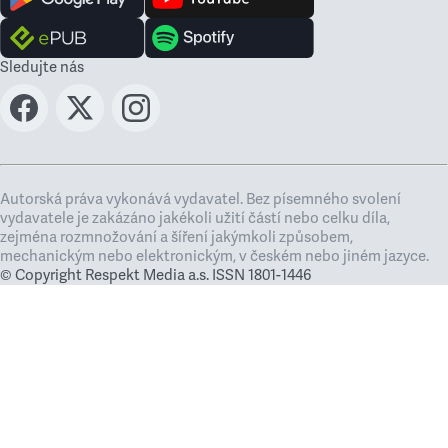
Sledujte nás
Autorská práva vykonává vydavatel. Bez písemného svolení
vydavatele je zakázáno jakékoli užití částí nebo celku díla,
zejména rozmnožování a šíření jakýmkoli způsobem,
mechanickým nebo elektronickým, v českém nebo jiném jazyce.
© Copyright Respekt Media a.s. ISSN 1801-1446