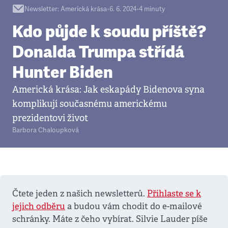
Newsletter
:
Americká krása
•
6. 6. 2024
•
4
minuty
Kdo půjde k soudu příště?
Donalda Trumpa střídá
Hunter Biden
Americká krása: Jak eskapády Bidenova syna
komplikují současnému americkému
prezidentovi život
Barbora Chaloupková
Čtete jeden z našich newsletterů.
Přihlaste se k
jejich odběru
a budou vám chodit do e-mailové
schránky. Máte z čeho vybírat. Silvie Lauder píše