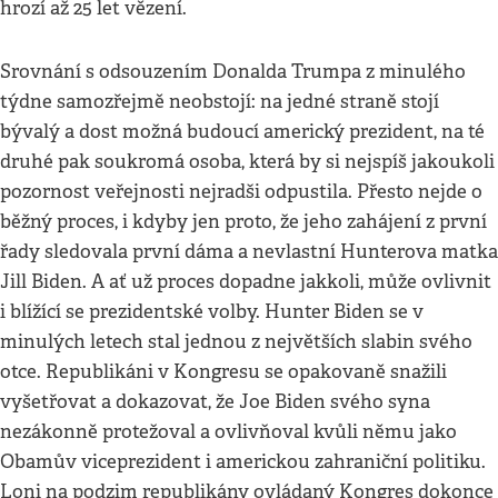
hrozí až 25 let vězení.
Srovnání s odsouzením Donalda Trumpa z minulého
týdne samozřejmě neobstojí: na jedné straně stojí
bývalý a dost možná budoucí americký prezident, na té
druhé pak soukromá osoba, která by si nejspíš jakoukoli
pozornost veřejnosti nejradši odpustila. Přesto nejde o
běžný proces, i kdyby jen proto, že jeho zahájení z první
řady sledovala první dáma a nevlastní Hunterova matka
Jill Biden. A ať už proces dopadne jakkoli, může ovlivnit
i blížící se prezidentské volby. Hunter Biden se v
minulých letech stal jednou z největších slabin svého
otce. Republikáni v Kongresu se opakovaně snažili
vyšetřovat a dokazovat, že Joe Biden svého syna
nezákonně protežoval a ovlivňoval kvůli němu jako
Obamův viceprezident i americkou zahraniční politiku.
Loni na podzim republikány ovládaný Kongres dokonce