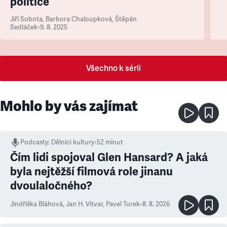
politice
Jiří Sobota
,
Barbora Chaloupková
,
Štěpán
Sedláček
•
9. 8. 2025
Všechno k sérii
Mohlo by vás zajímat
Podcasty
:
Dělníci kultury
•
52 minut
Čím lidi spojoval Glen Hansard? A jaká
byla nejtěžší filmová role jinanu
dvoulaločného?
Jindřiška Bláhová
,
Jan H. Vitvar
,
Pavel Turek
•
8. 8. 2026