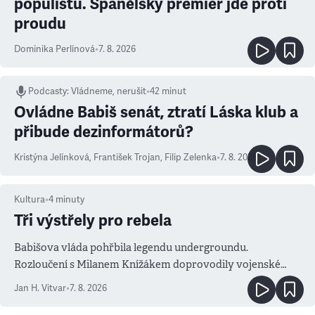
populistů. Španělský premiér jde proti
proudu
Dominika Perlínová
•
7. 8. 2026
Podcasty
:
Vládneme, nerušit
•
42 minut
Ovládne Babiš senát, ztratí Láska klub a
přibude dezinformátorů?
Kristýna Jelínková
,
František Trojan
,
Filip Zelenka
•
7. 8. 2026
Kultura
•
4
minuty
Tři výstřely pro rebela
Babišova vláda pohřbila legendu undergroundu.
Rozloučení s Milanem Knížákem doprovodily vojenské
salvy i kritika pokrokářů
Jan H. Vitvar
•
7. 8. 2026