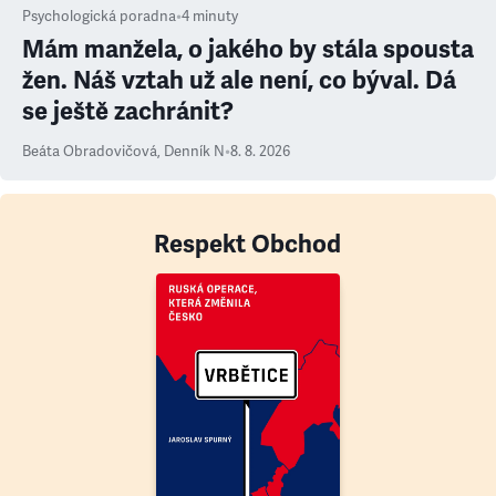
Psychologická poradna
•
4
minuty
Mám manžela, o jakého by stála spousta
žen. Náš vztah už ale není, co býval. Dá
se ještě zachránit?
Beáta Obradovičová
,
Denník N
•
8. 8. 2026
Respekt Obchod