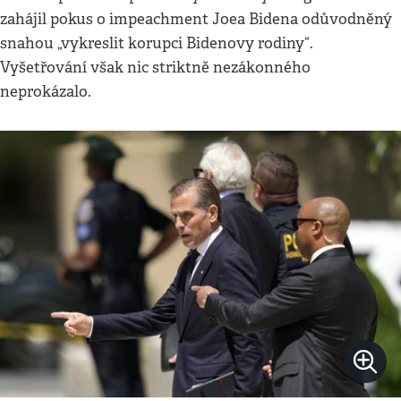
zahájil pokus o impeachment Joea Bidena odůvodněný
snahou „vykreslit korupci Bidenovy rodiny“.
Vyšetřování však nic striktně nezákonného
neprokázalo.