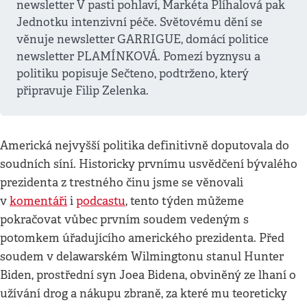
newsletter V pasti pohlaví, Markéta Plíhalová pak
Jednotku intenzivní péče. Světovému dění se
věnuje newsletter GARRIGUE, domácí politice
newsletter PLAMÍNKOVÁ. Pomezí byznysu a
politiku popisuje Sečteno, podtrženo, který
připravuje Filip Zelenka.
Americká nejvyšší politika definitivně doputovala do
soudních síní. Historicky prvnímu usvědčení bývalého
prezidenta z trestného činu jsme se věnovali
v
komentáři
i
podcastu
, tento týden můžeme
pokračovat vůbec prvním soudem vedeným s
potomkem úřadujícího amerického prezidenta. Před
soudem v delawarském Wilmingtonu stanul Hunter
Biden, prostřední syn Joea Bidena, obviněný ze lhaní o
užívání drog a nákupu zbraně, za které mu teoreticky