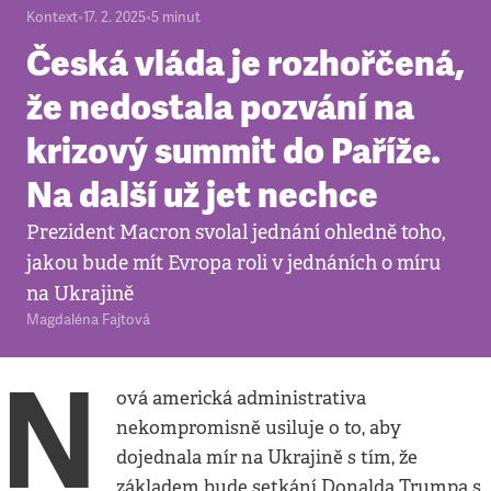
Kontext
•
17. 2. 2025
•
5
minut
Česká vláda je rozhořčená,
že nedostala pozvání na
krizový summit do Paříže.
Na další už jet nechce
Prezident Macron svolal jednání ohledně toho,
jakou bude mít Evropa roli v jednáních o míru
na Ukrajině
Magdaléna Fajtová
N
ová americká administrativa
nekompromisně usiluje o to, aby
dojednala mír na Ukrajině s tím, že
základem bude setkání Donalda Trumpa s