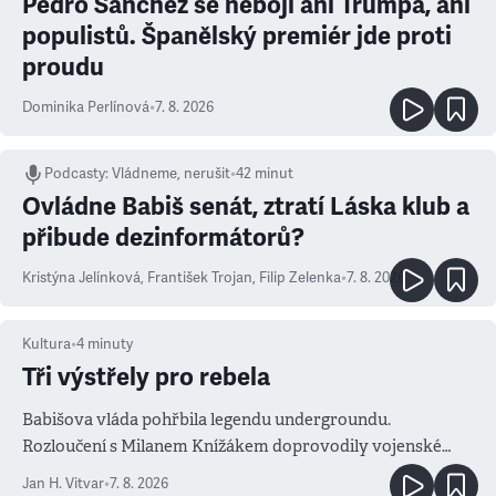
Pedro Sanchéz se nebojí ani Trumpa, ani
populistů. Španělský premiér jde proti
proudu
Dominika Perlínová
•
7. 8. 2026
Podcasty
:
Vládneme, nerušit
•
42 minut
Ovládne Babiš senát, ztratí Láska klub a
přibude dezinformátorů?
Kristýna Jelínková
,
František Trojan
,
Filip Zelenka
•
7. 8. 2026
Kultura
•
4
minuty
Tři výstřely pro rebela
Babišova vláda pohřbila legendu undergroundu.
Rozloučení s Milanem Knížákem doprovodily vojenské
salvy i kritika pokrokářů
Jan H. Vitvar
•
7. 8. 2026