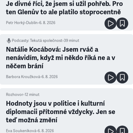
Je divné říci, že jsem si užil pohřeb. Pro
ten Glenův to ale platilo stoprocentně
Petr Horký
•
Dublin
•
6. 8. 2026
Podcasty
:
Tekutá společnost
•
39 minut
Natálie Kocábová: Jsem rváč a
nenávidím, když mi někdo říká ne a v
něčem brání
Barbora Kroužková
•
6. 8. 2026
Rozhovor
•
12
minut
Hodnoty jsou v politice i kulturní
diplomacii přítomné vždycky. Jen se
teď možná změní
Eva Soukeníková
•
6. 8. 2026