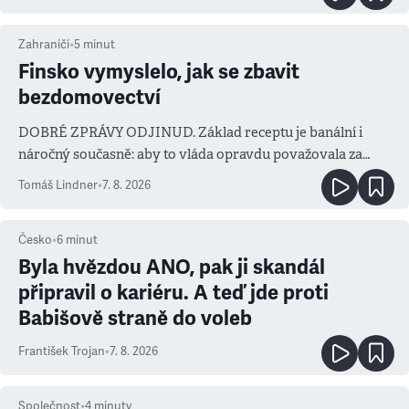
Zahraničí
•
5
minut
Finsko vymyslelo, jak se zbavit
bezdomovectví
DOBRÉ ZPRÁVY ODJINUD. Základ receptu je banální i
náročný současně: aby to vláda opravdu považovala za
prioritu
Tomáš Lindner
•
7. 8. 2026
Česko
•
6
minut
Byla hvězdou ANO, pak ji skandál
připravil o kariéru. A teď jde proti
Babišově straně do voleb
František Trojan
•
7. 8. 2026
Společnost
•
4
minuty