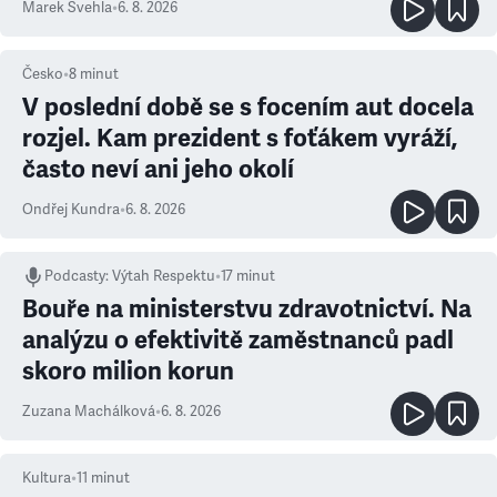
Marek Švehla
•
6. 8. 2026
Česko
•
8
minut
V poslední době se s focením aut docela
rozjel. Kam prezident s foťákem vyráží,
často neví ani jeho okolí
Ondřej Kundra
•
6. 8. 2026
Podcasty
:
Výtah Respektu
•
17 minut
Bouře na ministerstvu zdravotnictví. Na
analýzu o efektivitě zaměstnanců padl
skoro milion korun
Zuzana Machálková
•
6. 8. 2026
Kultura
•
11
minut