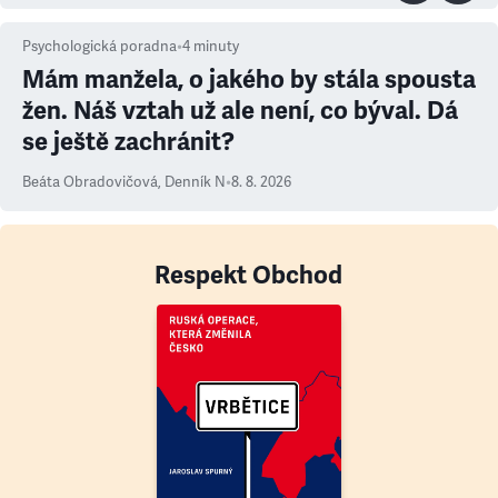
Psychologická poradna
•
4
minuty
Mám manžela, o jakého by stála spousta
žen. Náš vztah už ale není, co býval. Dá
se ještě zachránit?
Beáta Obradovičová
,
Denník N
•
8. 8. 2026
Respekt Obchod