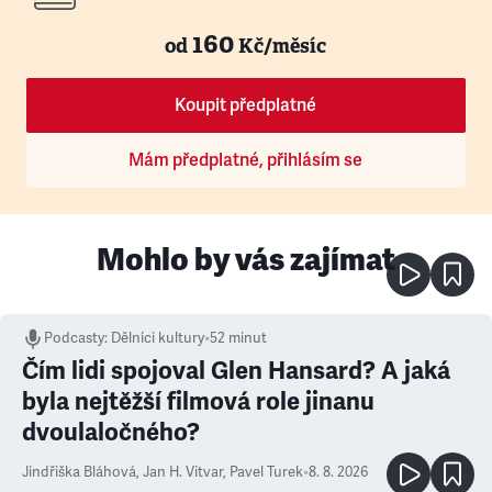
160
od
Kč/měsíc
Koupit předplatné
Mám předplatné, přihlásím se
Mohlo by vás zajímat
Podcasty
:
Dělníci kultury
•
52 minut
Čím lidi spojoval Glen Hansard? A jaká
byla nejtěžší filmová role jinanu
dvoulaločného?
Jindřiška Bláhová
,
Jan H. Vitvar
,
Pavel Turek
•
8. 8. 2026