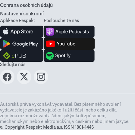
Ochrana osobních údajů
Nastavení soukromí
Aplikace Respekt
Poslouchejte nás
Sledujte nás
Autorská práva vykonává vydavatel. Bez písemného svolení
vydavatele je zakázáno jakékoli užití částí nebo celku díla,
zejména rozmnožování a šíření jakýmkoli způsobem,
mechanickým nebo elektronickým, v českém nebo jiném jazyce.
© Copyright Respekt Media a.s. ISSN 1801-1446