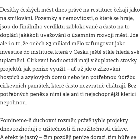
Desítky českých měst dnes právě na restituce čekají jako
na smilování. Pozemky a nemovitosti, o které se hraje,
jsou do finálního verdiktu zablokované a často na to
doplácí jakékoli uvažování o územním rozvoji měst. Jde
ale i o to, že oněch 83 miliard mělo zafungovat jako
investice do instituce, která v Česku ještě stále hledá své
uplatnění. Církevní hodnostáři mají v šuplatech stovky
projektů, jak peníze využít – ať už jde o zřizování
hospiců a azylových domů nebo jen potřebnou údržbu
církevních památek, které často nezvratně chátrají. Bez
potřebných peněz s nimi ale ani ti nejschopnější klerici
nepohnou.
Pomineme-li duchovní rozměr, právě tyhle projekty
dnes rozhodují o užitečnosti či neužitečnosti církve.
A efekt je jasný – čím později peníze dorazí, tím hůře se