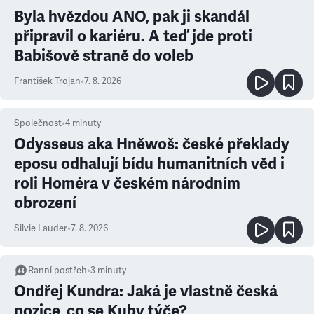
Byla hvězdou ANO, pak ji skandál
připravil o kariéru. A teď jde proti
Babišově straně do voleb
František Trojan
•
7. 8. 2026
Společnost
•
4
minuty
Odysseus aka Hněwoš: české překlady
eposu odhalují bídu humanitních věd i
roli Homéra v českém národním
obrození
Silvie Lauder
•
7. 8. 2026
Ranní postřeh
•
3
minuty
Ondřej Kundra: Jaká je vlastně česká
pozice, co se Kuby týče?