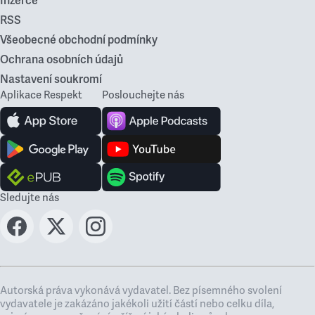
Inzerce
RSS
Všeobecné obchodní podmínky
Ochrana osobních údajů
Nastavení soukromí
Aplikace Respekt
Poslouchejte nás
Sledujte nás
Autorská práva vykonává vydavatel. Bez písemného svolení
vydavatele je zakázáno jakékoli užití částí nebo celku díla,