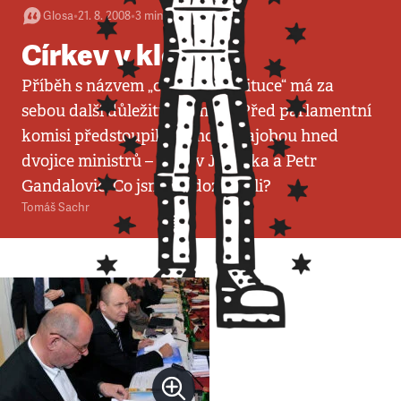
Glosa
•
21. 8. 2008
•
3
minuty
Církev v kleštích
Příběh s názvem „církevní restituce“ má za
sebou další důležitý moment. Před parlamentní
komisi předstoupila s jeho obhajobou hned
dvojice ministrů – Václav Jehlička a Petr
Gandalovič. Co jsme se dozvěděli?
Tomáš Sachr