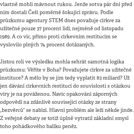
vlastně mohli mávnout rukou. Jenže sotva pár dní před
ním dostali Češi poměrně šokující zprávu. Podle
průzkumu agentury STEM dnes považuje církve za
užitečné pouze 37 procent lidí, nejméně od listopadu
1989. A co víc, přímo proti církevním restitucím se
vyslovilo plných 74 procent dotázaných.
Jistou roli ve výsledku mohla sehrát samotná logika
průzkumu: Věříte v Boha? Považujete církve za užitečné
instituce? A mělo by se jim tedy vyplatit 83 miliard? Už
jen dávání církevních restitucí do souvislosti s otázkou
víry je na pováženou. Navíc opakování záporných
odpovědí na zdánlivě související otázky ze strany
„bezvěrců“ se nabízí. Hlavní problém ale leží někde jinde.
Z veřejné debaty se totiž úplně vytratil základní smysl
toho pohádkového balíku peněz.