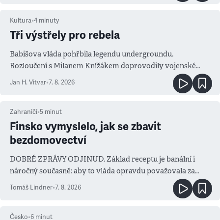
Kultura
•
4
minuty
Tři výstřely pro rebela
Babišova vláda pohřbila legendu undergroundu.
Rozloučení s Milanem Knížákem doprovodily vojenské
salvy i kritika pokrokářů
Jan H. Vitvar
•
7. 8. 2026
Zahraničí
•
5
minut
Finsko vymyslelo, jak se zbavit
bezdomovectví
DOBRÉ ZPRÁVY ODJINUD. Základ receptu je banální i
náročný současně: aby to vláda opravdu považovala za
prioritu
Tomáš Lindner
•
7. 8. 2026
Česko
•
6
minut