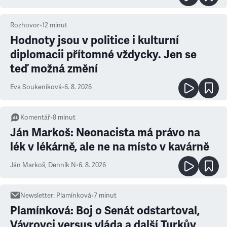
Rozhovor
•
12
minut
Hodnoty jsou v politice i kulturní
diplomacii přítomné vždycky. Jen se
teď možná změní
Eva Soukeníková
•
6. 8. 2026
Komentář
•
8
minut
Ján Markoš: Neonacista má právo na
lék v lékárně, ale ne na místo v kavárně
Ján Markoš
,
Denník N
•
6. 8. 2026
Newsletter
:
Plamínková
•
7
minut
Plamínková: Boj o Senát odstartoval,
Vávrovci versus vláda a další Turkův