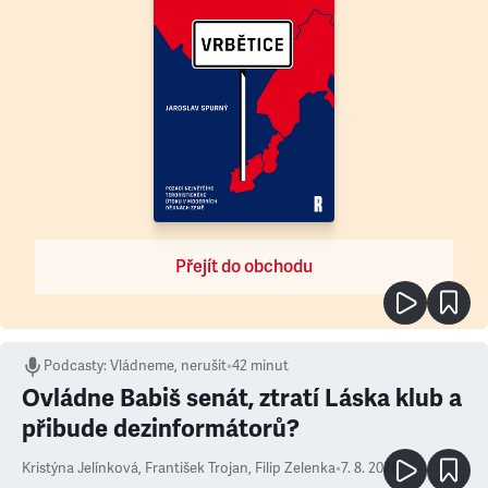
Přejít do obchodu
Podcasty
:
Vládneme, nerušit
•
42 minut
Ovládne Babiš senát, ztratí Láska klub a
přibude dezinformátorů?
Kristýna Jelínková
,
František Trojan
,
Filip Zelenka
•
7. 8. 2026