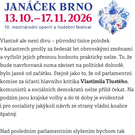
Vlastně ale není divu – původní tisíce položek
v katastrech prošly za šedesát let obrovskými změnami
a vyčíslit jejich přesnou hodnotu prakticky nelze. To, že
bude navrhovaná suma záviset na politické dohodě,
bylo jasné od začátku. Stejně jako to, že od parlamentní
Vlastimila Tlustého
komise za účasti hlavního kritika
,
komunistů a sociálních demokratů nelze příliš čekat. Na
podzim jsou krajské volby a do té doby je evidentně
i pro socialisty jakýkoli návrh ze strany vládní koalice
špatný.
Nad posledním parlamentním slyšením bychom tak