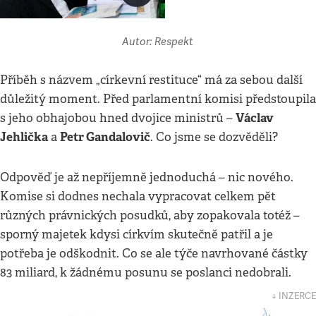
Autor: Respekt
Příběh s názvem „církevní restituce“ má za sebou další
důležitý moment. Před parlamentní komisi předstoupila
Václav
s jeho obhajobou hned dvojice ministrů –
Jehlička
Petr Gandalovič
a
. Co jsme se dozvěděli?
Odpověď je až nepříjemně jednoduchá – nic nového.
Komise si dodnes nechala vypracovat celkem pět
různých právnických posudků, aby zopakovala totéž –
sporný majetek kdysi církvím skutečně patřil a je
potřeba je odškodnit. Co se ale týče navrhované částky
83 miliard, k žádnému posunu se poslanci nedobrali.
↓ INZERCE