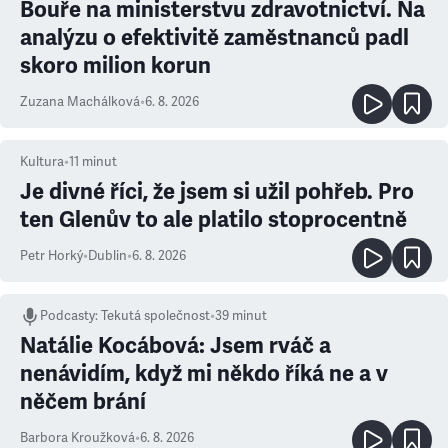
Bouře na ministerstvu zdravotnictví. Na
analýzu o efektivitě zaměstnanců padl
skoro milion korun
Zuzana Machálková
•
6. 8. 2026
Kultura
•
11
minut
Je divné říci, že jsem si užil pohřeb. Pro
ten Glenův to ale platilo stoprocentně
Petr Horký
•
Dublin
•
6. 8. 2026
Podcasty
:
Tekutá společnost
•
39 minut
Natálie Kocábová: Jsem rváč a
nenávidím, když mi někdo říká ne a v
něčem brání
Barbora Kroužková
•
6. 8. 2026