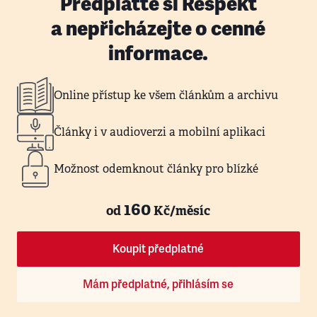
Předplaťte si Respekt
a nepřicházejte o cenné
informace.
Online přístup ke všem článkům a archivu
Články i v audioverzi a mobilní aplikaci
Možnost odemknout články pro blízké
160
od
Kč/měsíc
Koupit předplatné
Mám předplatné, přihlásím se