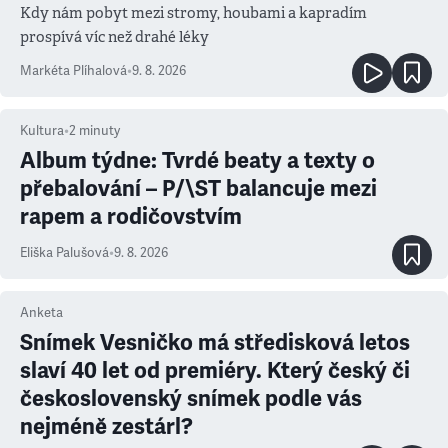
Kdy nám pobyt mezi stromy, houbami a kapradím
prospívá víc než drahé léky
Markéta Plíhalová
•
9. 8. 2026
Kultura
•
2
minuty
Album týdne: Tvrdé beaty a texty o
přebalování – P/\ST balancuje mezi
rapem a rodičovstvím
Eliška Palušová
•
9. 8. 2026
Anketa
Snímek Vesničko má středisková letos
slaví 40 let od premiéry. Který český či
československý snímek podle vás
nejméně zestárl?