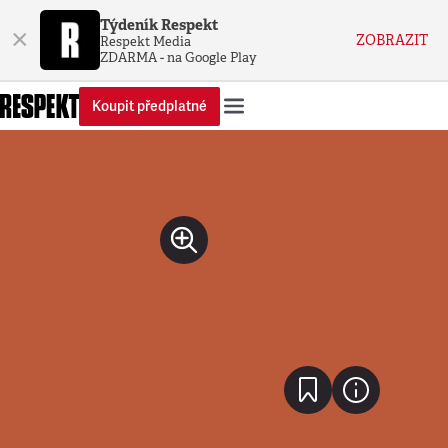
Týdeník Respekt
×
ZOBRAZIT
Respekt Media
ZDARMA - na Google Play
Koupit předplatné