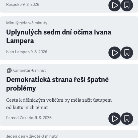
Respekt
•
9. 8. 2026
Minulý týden
•
3
minuty
Uplynulých sedm dní očima Ivana
Lampera
Ivan Lamper
•
9. 8. 2026
Komentář
•
6
minut
Demokratická strana řeší špatné
problémy
Cesta k dělnickým voličům by měla začít ústupem
od kulturních témat
Fareed Zakaria
•
9. 8. 2026
Jeden den v životě
•
3
minuty