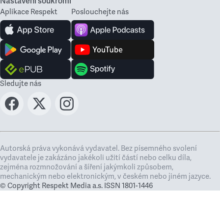
Nastavení soukromí
Aplikace Respekt
Poslouchejte nás
Sledujte nás
Autorská práva vykonává vydavatel. Bez písemného svolení
vydavatele je zakázáno jakékoli užití částí nebo celku díla,
zejména rozmnožování a šíření jakýmkoli způsobem,
mechanickým nebo elektronickým, v českém nebo jiném jazyce.
© Copyright Respekt Media a.s. ISSN 1801-1446