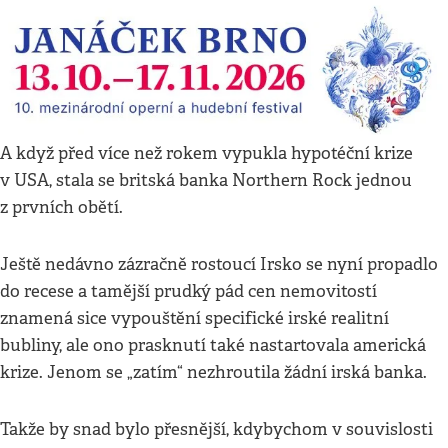
A když před více než rokem vypukla hypotéční krize
v USA, stala se britská banka Northern Rock jednou
z prvních obětí.
Ještě nedávno zázračně rostoucí Irsko se nyní propadlo
do recese a tamější prudký pád cen nemovitostí
znamená sice vypouštění specifické irské realitní
bubliny, ale ono prasknutí také nastartovala americká
krize. Jenom se „zatím“ nezhroutila žádní irská banka.
Takže by snad bylo přesnější, kdybychom v souvislosti