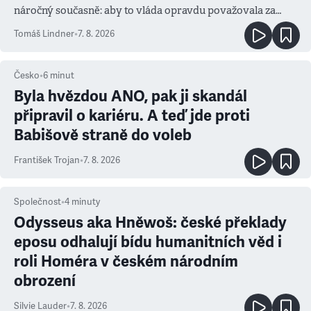
náročný současně: aby to vláda opravdu považovala za
prioritu
Tomáš Lindner
•
7. 8. 2026
Česko
•
6
minut
Byla hvězdou ANO, pak ji skandál
připravil o kariéru. A teď jde proti
Babišově straně do voleb
František Trojan
•
7. 8. 2026
Společnost
•
4
minuty
Odysseus aka Hněwoš: české překlady
eposu odhalují bídu humanitních věd i
roli Homéra v českém národním
obrození
Silvie Lauder
•
7. 8. 2026