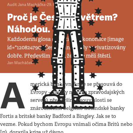
Audit Jana Macháčka
•
29. 9. 2008
•
5
minut
Proč je Česko za větrem?
Náhodou.
Každodenní glosa o politice a ekonomice [image
id="120824790"]České banky byly zprivatizovány
dobře. Především proto, že jsme měli štěstí.
Jan Macháček
A
merická bankovní krize se přesouvá do
Evropy – titulky novin a zpravodajských
serverů především v souvislosti se
znárodněním belgicko-holandské banky
Fortis a britské banky Badford a Bingley. Jak se to
vezme. Pokud bychom Evropu vnímali očima Britů nebo
Irů, dorazila krize už dávno.