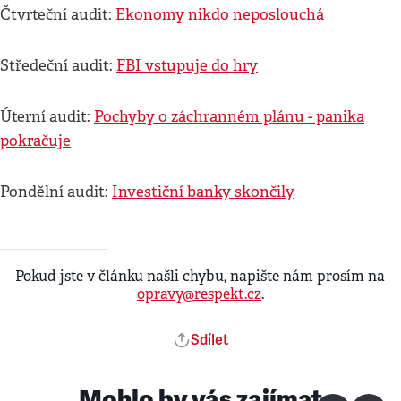
Čtvrteční audit:
Ekonomy nikdo neposlouchá
Středeční audit:
FBI vstupuje do hry
Úterní audit:
Pochyby o záchranném plánu - panika
pokračuje
Pondělní audit:
Investiční banky skončily
Pokud jste v článku našli chybu, napište nám prosím na
opravy@respekt.cz
.
Sdílet
Mohlo by vás zajímat