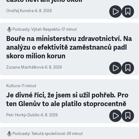
Ondřej Kundra
•
6. 8. 2026
Podcasty
:
Výtah Respektu
•
17 minut
Bouře na ministerstvu zdravotnictví. Na
analýzu o efektivitě zaměstnanců padl
skoro milion korun
Zuzana Machálková
•
6. 8. 2026
Kultura
•
11
minut
Je divné říci, že jsem si užil pohřeb. Pro
ten Glenův to ale platilo stoprocentně
Petr Horký
•
Dublin
•
6. 8. 2026
Podcasty
:
Tekutá společnost
•
39 minut