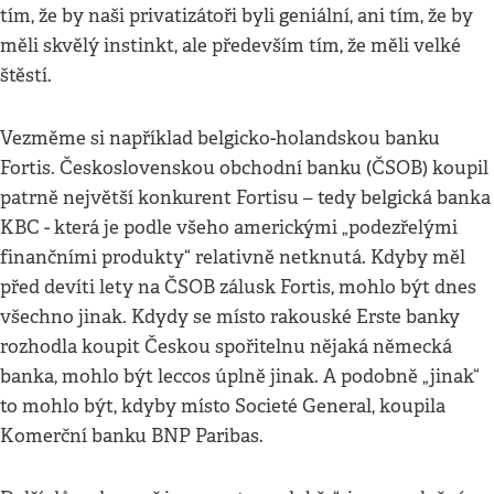
tím, že by naši privatizátoři byli geniální, ani tím, že by
měli skvělý instinkt, ale především tím, že měli velké
štěstí.
Vezměme si například belgicko-holandskou banku
Fortis. Československou obchodní banku (ČSOB) koupil
patrně největší konkurent Fortisu – tedy belgická banka
KBC - která je podle všeho americkými „podezřelými
finančními produkty“ relativně netknutá. Kdyby měl
před devíti lety na ČSOB zálusk Fortis, mohlo být dnes
všechno jinak. Kdydy se místo rakouské Erste banky
rozhodla koupit Českou spořitelnu nějaká německá
banka, mohlo být leccos úplně jinak. A podobně „jinak“
to mohlo být, kdyby místo Societé General, koupila
Komerční banku BNP Paribas.