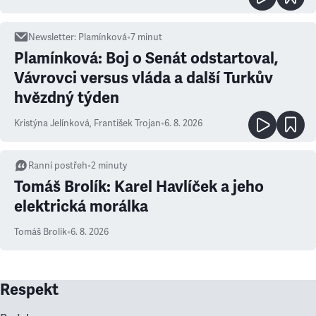
Newsletter
:
Plamínková
•
7
minut
Plamínková: Boj o Senát odstartoval,
Vávrovci versus vláda a další Turkův
hvězdný týden
Kristýna Jelínková
,
František Trojan
•
6. 8. 2026
Ranní postřeh
•
2
minuty
Tomáš Brolík: Karel Havlíček a jeho
elektrická morálka
Tomáš Brolík
•
6. 8. 2026
Respekt