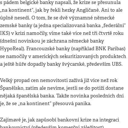
s pádem belgické banky napsali, že krize se přesunula
„na kontinent“, jak by řekli hezky Angličané. Ani to ale
úplně nesedí. O tom, že se dvě významné německé
zemské banky (a jedna specializovaná banka „federální“
IKS) v krizi namočily, víme také více než tři čtvrtě roku
(dnešní novinkou je záchrana německé banky
HypoReal). Francouzské banky (například BNK Paribas)
se namočily v amerických sekuritizovaných produktech
a ještě hůře dopadly banky švýcarské, především UBS.
Velký propad cen nemovitostí zažívá již více než rok
Španělsko, zatím ale nevíme, jestli se do potíží dostane
nějaká španělská banka. Takže novinka posledních dní
je, že se „na kontinent“ přesouvá panika.
Zajímavé je, jak zapůsobí bankovní krize na integraci
bankovnictví (především komerční záležitost)