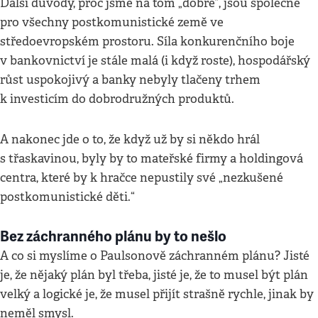
Další důvody, proč jsme na tom „dobře“, jsou společné
pro všechny postkomunistické země ve
středoevropském prostoru. Síla konkurenčního boje
v bankovnictví je stále malá (i když roste), hospodářský
růst uspokojivý a banky nebyly tlačeny trhem
k investicím do dobrodružných produktů.
A nakonec jde o to, že když už by si někdo hrál
s třaskavinou, byly by to mateřské firmy a holdingová
centra, které by k hračce nepustily své „nezkušené
postkomunistické děti.“
Bez záchranného plánu by to nešlo
A co si myslíme o Paulsonově záchranném plánu? Jisté
je, že nějaký plán byl třeba, jisté je, že to musel být plán
velký a logické je, že musel přijít strašně rychle, jinak by
neměl smysl.