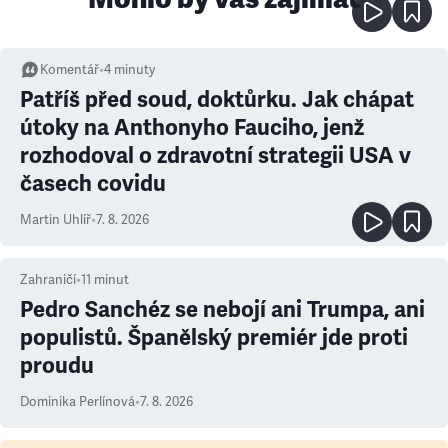
Komentář
•
4
minuty
Patříš před soud, doktůrku. Jak chápat
útoky na Anthonyho Fauciho, jenž
rozhodoval o zdravotní strategii USA v
časech covidu
Martin Uhlíř
•
7. 8. 2026
Zahraničí
•
11
minut
Pedro Sanchéz se nebojí ani Trumpa, ani
populistů. Španělský premiér jde proti
proudu
Dominika Perlínová
•
7. 8. 2026