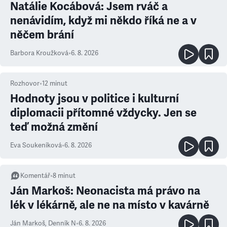
Natálie Kocábová: Jsem rváč a
nenávidím, když mi někdo říká ne a v
něčem brání
Barbora Kroužková
•
6. 8. 2026
Rozhovor
•
12
minut
Hodnoty jsou v politice i kulturní
diplomacii přítomné vždycky. Jen se
teď možná změní
Eva Soukeníková
•
6. 8. 2026
Komentář
•
8
minut
Ján Markoš: Neonacista má právo na
lék v lékárně, ale ne na místo v kavárně
Ján Markoš
,
Denník N
•
6. 8. 2026