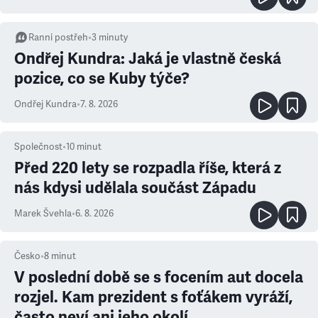
Ranní postřeh
•
3
minuty
Ondřej Kundra: Jaká je vlastně česká
pozice, co se Kuby týče?
Ondřej Kundra
•
7. 8. 2026
Společnost
•
10
minut
Před 220 lety se rozpadla říše, která z
nás kdysi udělala součást Západu
Marek Švehla
•
6. 8. 2026
Česko
•
8
minut
V poslední době se s focením aut docela
rozjel. Kam prezident s foťákem vyráží,
často neví ani jeho okolí