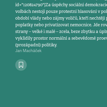
id="120824790"]Za úspěchy sociální demokraci
volbách nestojí pouze protestní hlasování v p
období vlády nebo zájmy voličů, kteří nechtějí 
poplatky nebo privatizovat nemocnice. Jde rovn
strany – velké i malé – zcela, beze zbytku a úp
vyklidily prostor normální a sebevědomé pro
(prozápadní) politiky.
Jan Macháček