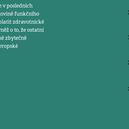
e v posledních
olovině funkčního
platit zdravotnické
ěž o to, že ostatní
lně zbytečně
evropské