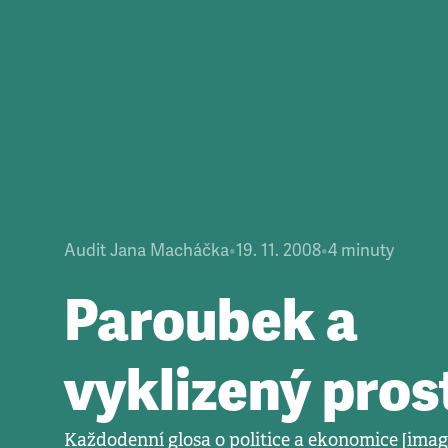
Audit Jana Macháčka
•
19. 11. 2008
•
4
minuty
Paroubek a
vyklizený pros
Každodenní glosa o politice a ekonomice [ima