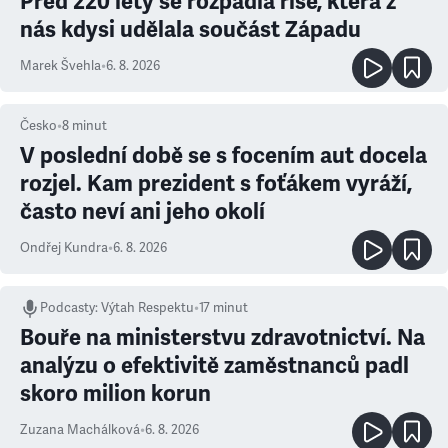
Před 220 lety se rozpadla říše, která z
nás kdysi udělala součást Západu
Marek Švehla
•
6. 8. 2026
Česko
•
8
minut
V poslední době se s focením aut docela
rozjel. Kam prezident s foťákem vyráží,
často neví ani jeho okolí
Ondřej Kundra
•
6. 8. 2026
Podcasty
:
Výtah Respektu
•
17 minut
Bouře na ministerstvu zdravotnictví. Na
analýzu o efektivitě zaměstnanců padl
skoro milion korun
Zuzana Machálková
•
6. 8. 2026