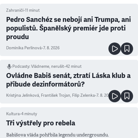
Zahraničí
•
11
minut
Pedro Sanchéz se nebojí ani Trumpa, ani
populistů. Španělský premiér jde proti
proudu
Dominika Perlínová
•
7. 8. 2026
Podcasty
:
Vládneme, nerušit
•
42 minut
Ovládne Babiš senát, ztratí Láska klub a
přibude dezinformátorů?
Kristýna Jelínková
,
František Trojan
,
Filip Zelenka
•
7. 8. 2026
Kultura
•
4
minuty
Tři výstřely pro rebela
Babišova vláda pohřbila legendu undergroundu.