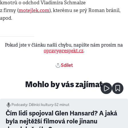
kmotrů o odchod Vladimíra Schmalze
z firmy (
motejlek.com
), kterému se prý Roman bránil,
apod.
Pokud jste v článku našli chybu, napište nám prosím na
opravy@respekt.cz
.
Sdílet
Mohlo by vás zajímat
Podcasty
:
Dělníci kultury
•
52 minut
Čím lidi spojoval Glen Hansard? A jaká
byla nejtěžší filmová role jinanu