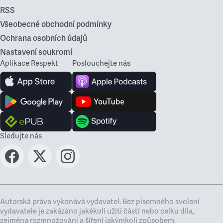
RSS
Všeobecné obchodní podmínky
Ochrana osobních údajů
Nastavení soukromí
Aplikace Respekt
Poslouchejte nás
Sledujte nás
Autorská práva vykonává vydavatel. Bez písemného svolení
vydavatele je zakázáno jakékoli užití částí nebo celku díla,
zejména rozmnožování a šíření jakýmkoli způsobem,