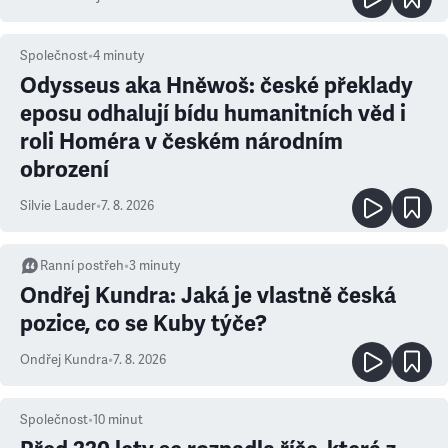
Společnost
•
4
minuty
Odysseus aka Hněwoš: české překlady
eposu odhalují bídu humanitních věd i
roli Homéra v českém národním
obrození
Silvie Lauder
•
7. 8. 2026
Ranní postřeh
•
3
minuty
Ondřej Kundra: Jaká je vlastně česká
pozice, co se Kuby týče?
Ondřej Kundra
•
7. 8. 2026
Společnost
•
10
minut