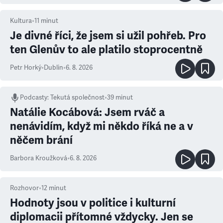
Kultura
•
11
minut
Je divné říci, že jsem si užil pohřeb. Pro
ten Glenův to ale platilo stoprocentně
Petr Horký
•
Dublin
•
6. 8. 2026
Podcasty
:
Tekutá společnost
•
39 minut
Natálie Kocábová: Jsem rváč a
nenávidím, když mi někdo říká ne a v
něčem brání
Barbora Kroužková
•
6. 8. 2026
Rozhovor
•
12
minut
Hodnoty jsou v politice i kulturní
diplomacii přítomné vždycky. Jen se