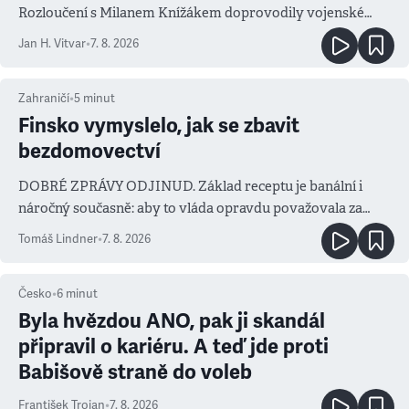
Rozloučení s Milanem Knížákem doprovodily vojenské
salvy i kritika pokrokářů
Jan H. Vitvar
•
7. 8. 2026
Zahraničí
•
5
minut
Finsko vymyslelo, jak se zbavit
bezdomovectví
DOBRÉ ZPRÁVY ODJINUD. Základ receptu je banální i
náročný současně: aby to vláda opravdu považovala za
prioritu
Tomáš Lindner
•
7. 8. 2026
Česko
•
6
minut
Byla hvězdou ANO, pak ji skandál
připravil o kariéru. A teď jde proti
Babišově straně do voleb
František Trojan
•
7. 8. 2026