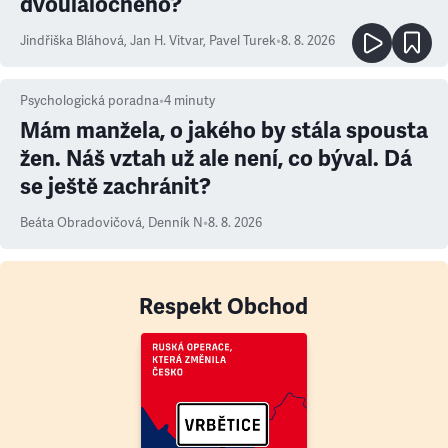
dvoulaločného?
Jindřiška Bláhová
,
Jan H. Vitvar
,
Pavel Turek
•
8. 8. 2026
Psychologická poradna
•
4
minuty
Mám manžela, o jakého by stála spousta
žen. Náš vztah už ale není, co býval. Dá
se ještě zachránit?
Beáta Obradovičová
,
Denník N
•
8. 8. 2026
Respekt Obchod