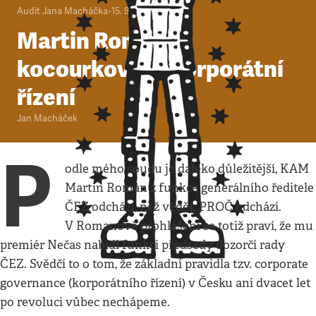
Audit Jana Macháčka
•
15. 9. 2011
•
2
minuty
Martin Roman a
kocourkovské korporátní
řízení
Jan Macháček
P
odle mého soudu je daleko důležitější, KAM
Martin Roman z funkce generálního ředitele
ČEZ odchází, než vědět, PROČ odchází.
V Romanově prohlášení se totiž praví, že mu
premiér Nečas nabídl funkci předsedy dozorčí rady
ČEZ. Svědčí to o tom, že základní pravidla tzv. corporate
governance (korporátního řízení) v Česku ani dvacet let
po revoluci vůbec nechápeme.