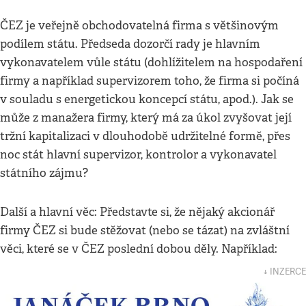
ČEZ je veřejně obchodovatelná firma s většinovým
podílem státu. Předseda dozorčí rady je hlavním
vykonavatelem vůle státu (dohlížitelem na hospodaření
firmy a například supervizorem toho, že firma si počíná
v souladu s energetickou koncepcí státu, apod.). Jak se
může z manažera firmy, který má za úkol zvyšovat její
tržní kapitalizaci v dlouhodobě udržitelné formě, přes
noc stát hlavní supervizor, kontrolor a vykonavatel
státního zájmu?
Další a hlavní věc: Představte si, že nějaký akcionář
firmy ČEZ si bude stěžovat (nebo se tázat) na zvláštní
věci, které se v ČEZ poslední dobou děly. Například:
↓ INZERCE