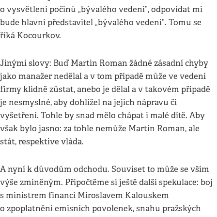
o vysvětlení počinů „bývalého vedení“, odpovídat mi
bude hlavní představitel „bývalého vedení“. Tomu se
říká Kocourkov.
Jinými slovy: Buď Martin Roman žádné zásadní chyby
jako manažer nedělal a v tom případě může ve vedení
firmy klidně zůstat, anebo je dělal a v takovém případě
je nesmyslné, aby dohlížel na jejich nápravu či
vyšetření. Tohle by snad mělo chápat i malé dítě. Aby
však bylo jasno: za tohle nemůže Martin Roman, ale
stát, respektive vláda.
A nyní k důvodům odchodu. Souviset to může se vším
výše zmíněným. Připočtěme si ještě další spekulace: boj
s ministrem financí Miroslavem Kalouskem
o zpoplatnění emisních povolenek, snahu pražských