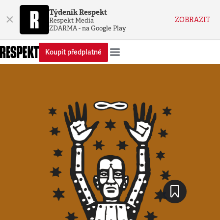
Týdeník Respekt
×
ZOBRAZIT
Respekt Media
ZDARMA - na Google Play
Koupit předplatné