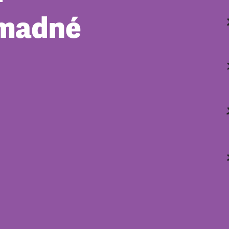
omadné