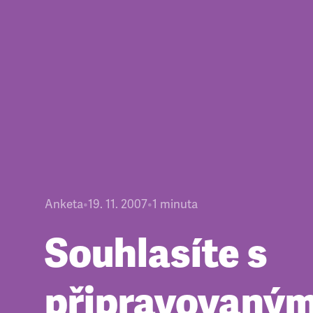
Anketa
•
19. 11. 2007
•
1
minuta
Souhlasíte s
připravovaný