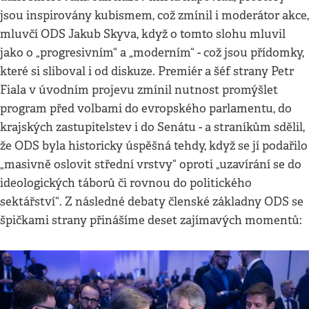
jsou inspirovány kubismem, což zmínil i moderátor akce,
mluvčí ODS Jakub Skyva, když o tomto slohu mluvil
jako o „progresivním“ a „moderním“ - což jsou přídomky,
které si sliboval i od diskuze. Premiér a šéf strany Petr
Fiala v úvodním projevu zmínil nutnost promýšlet
program před volbami do evropského parlamentu, do
krajských zastupitelstev i do Senátu - a straníkům sdělil,
že ODS byla historicky úspěšná tehdy, když se jí podařilo
„masivně oslovit střední vrstvy“ oproti „uzavírání se do
ideologických táborů či rovnou do politického
sektářství“. Z následné debaty členské základny ODS se
špičkami strany přinášíme deset zajímavých momentů: