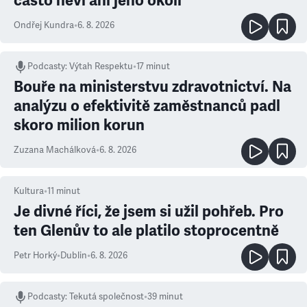
často neví ani jeho okolí
Ondřej Kundra
•
6. 8. 2026
Podcasty
:
Výtah Respektu
•
17 minut
Bouře na ministerstvu zdravotnictví. Na
analýzu o efektivitě zaměstnanců padl
skoro milion korun
Zuzana Machálková
•
6. 8. 2026
Kultura
•
11
minut
Je divné říci, že jsem si užil pohřeb. Pro
ten Glenův to ale platilo stoprocentně
Petr Horký
•
Dublin
•
6. 8. 2026
Podcasty
:
Tekutá společnost
•
39 minut