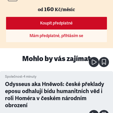
160
od
Kč/měsíc
Koupit předplatné
Mám předplatné, přihlásím se
Mohlo by vás zajímat
Společnost
•
4
minuty
Odysseus aka Hněwoš: české překlady
eposu odhalují bídu humanitních věd i
roli Homéra v českém národním
obrození