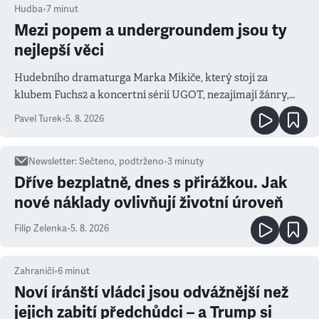
Hudba
•
7
minut
Mezi popem a undergroundem jsou ty
nejlepší věci
Hudebního dramaturga Marka Mikiče, který stojí za
klubem Fuchs2 a koncertní sérií UGOT, nezajímají žánry,
ale atmosféra
Pavel Turek
•
5. 8. 2026
Newsletter
:
Sečteno, podtrženo
•
3
minuty
Dříve bezplatně, dnes s přirážkou. Jak
nové náklady ovlivňují životní úroveň
Filip Zelenka
•
5. 8. 2026
Zahraničí
•
6
minut
Noví íránští vládci jsou odvážnější než
jejich zabití předchůdci – a Trump si