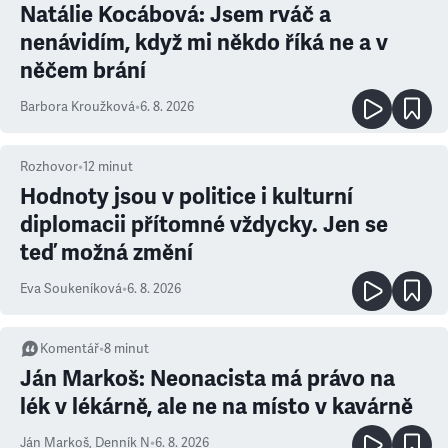
Natálie Kocábová: Jsem rváč a
nenávidím, když mi někdo říká ne a v
něčem brání
Barbora Kroužková
•
6. 8. 2026
Rozhovor
•
12
minut
Hodnoty jsou v politice i kulturní
diplomacii přítomné vždycky. Jen se
teď možná změní
Eva Soukeníková
•
6. 8. 2026
Komentář
•
8
minut
Ján Markoš: Neonacista má právo na
lék v lékárně, ale ne na místo v kavárně
Ján Markoš
,
Denník N
•
6. 8. 2026