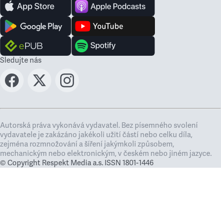
Sledujte nás
Autorská práva vykonává vydavatel. Bez písemného svolení
vydavatele je zakázáno jakékoli užití částí nebo celku díla,
zejména rozmnožování a šíření jakýmkoli způsobem,
mechanickým nebo elektronickým, v českém nebo jiném jazyce.
© Copyright Respekt Media a.s. ISSN 1801-1446