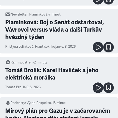
Newsletter
:
Plamínková
•
7
minut
Plamínková: Boj o Senát odstartoval,
Vávrovci versus vláda a další Turkův
hvězdný týden
Kristýna Jelínková
,
František Trojan
•
6. 8. 2026
Ranní postřeh
•
2
minuty
Tomáš Brolík: Karel Havlíček a jeho
elektrická morálka
Tomáš Brolík
•
6. 8. 2026
Podcasty
:
Výtah Respektu
•
18 minut
Mírový plán pro Gazu je v začarovaném