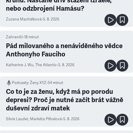
kruhu. Nastane dřív stažení Izraele,
nebo odzbrojení Hamásu?
Zuzana Machálková
•
5. 8. 2026
Zahraničí
•
18
minut
Pád milovaného a nenáviděného vědce
Anthonyho Fauciho
Katherine J. Wu
,
The Atlantic
•
5. 8. 2026
Podcasty
:
Ženy XYZ
•
54 minut
Co to je za ženu, když má po porodu
depresi? Proč je nutné začít brát vážně
duševní zdraví matek
Silvie Lauder
,
Markéta Plíhalová
•
5. 8. 2026