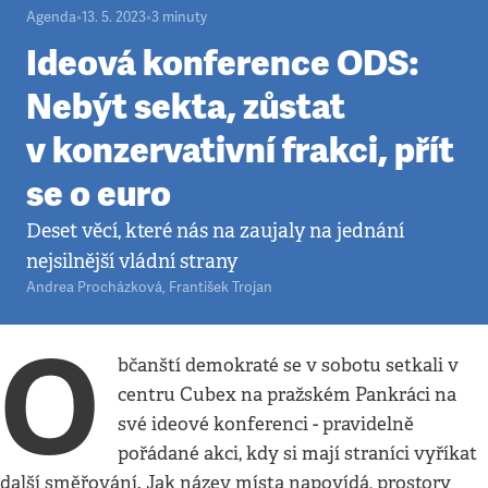
Agenda
•
13. 5. 2023
•
3
minuty
Ideová konference ODS:
Nebýt sekta, zůstat
v konzervativní frakci, přít
se o euro
Deset věcí, které nás na zaujaly na jednání
nejsilnější vládní strany
Andrea Procházková
,
František Trojan
O
bčanští demokraté se v sobotu setkali v
centru Cubex na pražském Pankráci na
své ideové konferenci - pravidelně
pořádané akci, kdy si mají straníci vyříkat
další směřování. Jak název místa napovídá, prostory