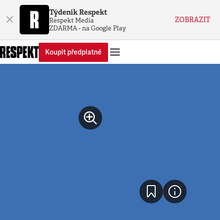
Týdeník Respekt
×
ZOBRAZIT
Respekt Media
ZDARMA - na Google Play
Koupit předplatné