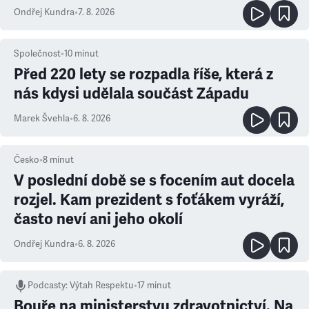
Ondřej Kundra
•
7. 8. 2026
Společnost
•
10
minut
Před 220 lety se rozpadla říše, která z
nás kdysi udělala součást Západu
Marek Švehla
•
6. 8. 2026
Česko
•
8
minut
V poslední době se s focením aut docela
rozjel. Kam prezident s foťákem vyráží,
často neví ani jeho okolí
Ondřej Kundra
•
6. 8. 2026
Podcasty
:
Výtah Respektu
•
17 minut
Bouře na ministerstvu zdravotnictví. Na