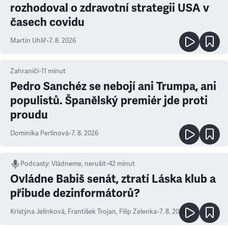
rozhodoval o zdravotní strategii USA v
časech covidu
Martin Uhlíř
•
7. 8. 2026
Zahraničí
•
11
minut
Pedro Sanchéz se nebojí ani Trumpa, ani
populistů. Španělský premiér jde proti
proudu
Dominika Perlínová
•
7. 8. 2026
Podcasty
:
Vládneme, nerušit
•
42 minut
Ovládne Babiš senát, ztratí Láska klub a
přibude dezinformátorů?
Kristýna Jelínková
,
František Trojan
,
Filip Zelenka
•
7. 8. 2026