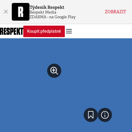
Týdeník Respekt
×
ZOBRAZIT
Respekt Media
ZDARMA - na Google Play
Koupit předplatné