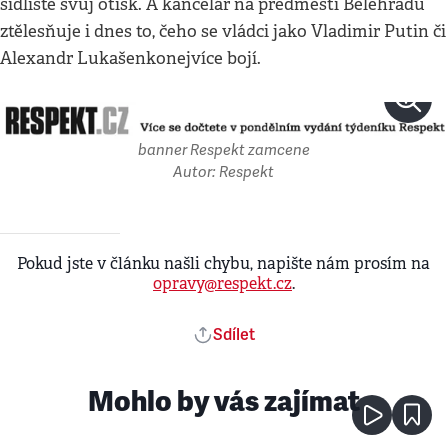
sídliště svůj otisk. A kancelář na předměstí Bělehradu
ztělesňuje i dnes to, čeho se vládci jako Vladimir Putin či
Alexandr Lukašenko
nejvíce bojí.
banner Respekt zamcene
Autor: Respekt
Pokud jste v článku našli chybu, napište nám prosím na
opravy@respekt.cz
.
Sdílet
Mohlo by vás zajímat