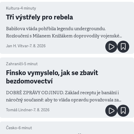
Kultura
•
4
minuty
Tři výstřely pro rebela
Babišova vláda pohřbila legendu undergroundu.
Rozloučení s Milanem Knížákem doprovodily vojenské
salvy i kritika pokrokářů
Jan H. Vitvar
•
7. 8. 2026
Zahraničí
•
5
minut
Finsko vymyslelo, jak se zbavit
bezdomovectví
DOBRÉ ZPRÁVY ODJINUD. Základ receptu je banální i
náročný současně: aby to vláda opravdu považovala za
prioritu
Tomáš Lindner
•
7. 8. 2026
Česko
•
6
minut