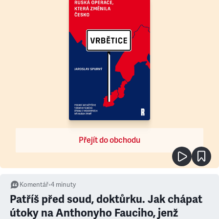
Přejít do obchodu
Komentář
•
4
minuty
Patříš před soud, doktůrku. Jak chápat
útoky na Anthonyho Fauciho, jenž