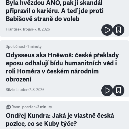
Byla hvězdou ANO, pak ji skandál
připravil o kariéru. A teď jde proti
Babišově straně do voleb
František Trojan
•
7. 8. 2026
Společnost
•
4
minuty
Odysseus aka Hněwoš: české překlady
eposu odhalují bídu humanitních věd i
roli Homéra v českém národním
obrození
Silvie Lauder
•
7. 8. 2026
Ranní postřeh
•
3
minuty
Ondřej Kundra: Jaká je vlastně česká
pozice, co se Kuby týče?