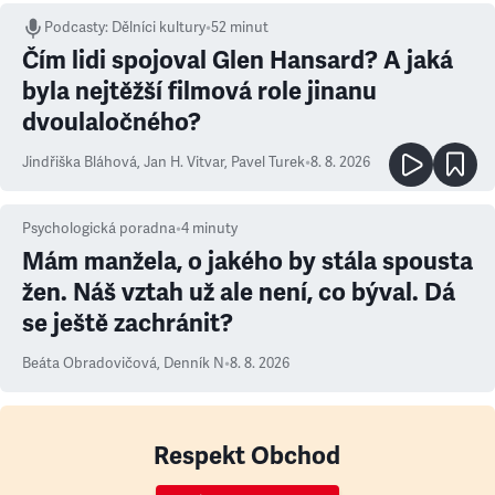
Podcasty
:
Dělníci kultury
•
52 minut
Čím lidi spojoval Glen Hansard? A jaká
byla nejtěžší filmová role jinanu
dvoulaločného?
Jindřiška Bláhová
,
Jan H. Vitvar
,
Pavel Turek
•
8. 8. 2026
Psychologická poradna
•
4
minuty
Mám manžela, o jakého by stála spousta
žen. Náš vztah už ale není, co býval. Dá
se ještě zachránit?
Beáta Obradovičová
,
Denník N
•
8. 8. 2026
Respekt Obchod