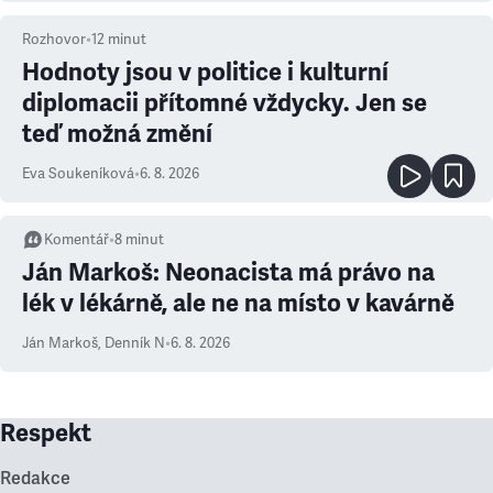
Rozhovor
•
12
minut
Hodnoty jsou v politice i kulturní
diplomacii přítomné vždycky. Jen se
teď možná změní
Eva Soukeníková
•
6. 8. 2026
Komentář
•
8
minut
Ján Markoš: Neonacista má právo na
lék v lékárně, ale ne na místo v kavárně
Ján Markoš
,
Denník N
•
6. 8. 2026
Respekt
Redakce