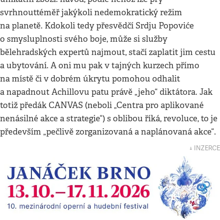
svrhnout
téměř jakýkoli nedemokratický režim
na planetě. Kdokoli tedy přesvědčí Srdju Popoviće
o smysluplnosti svého boje, může si služby
bělehradských expertů najmout, stačí zaplatit jim cestu
a ubytování. A oni mu pak v tajných kurzech přímo
na místě či v dobrém úkrytu pomohou odhalit
a napadnout Achillovu patu právě „jeho“ diktátora. Jak
totiž předák CANVAS (neboli „Centra pro aplikované
nenásilné akce a strategie“) s oblibou říká, revoluce, to je
především „pečlivě zorganizovaná a naplánovaná akce“.
↓ INZERCE