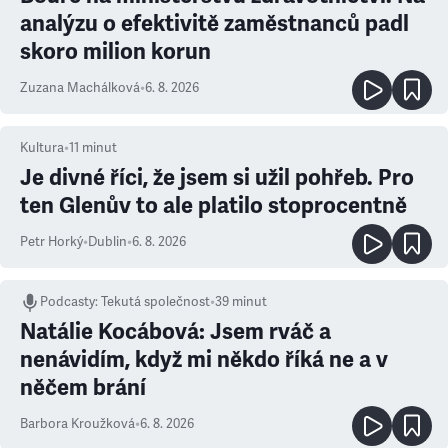
analýzu o efektivitě zaměstnanců padl
skoro milion korun
Zuzana Machálková
•
6. 8. 2026
Kultura
•
11
minut
Je divné říci, že jsem si užil pohřeb. Pro
ten Glenův to ale platilo stoprocentně
Petr Horký
•
Dublin
•
6. 8. 2026
Podcasty
:
Tekutá společnost
•
39 minut
Natálie Kocábová: Jsem rváč a
nenávidím, když mi někdo říká ne a v
něčem brání
Barbora Kroužková
•
6. 8. 2026