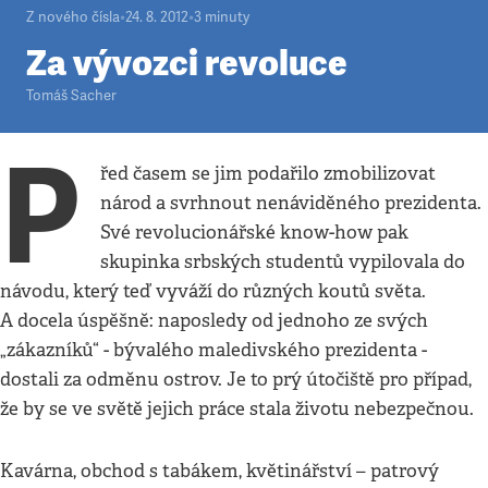
Z nového čísla
•
24. 8. 2012
•
3
minuty
Za vývozci revoluce
Tomáš Sacher
P
řed časem se jim podařilo zmobilizovat
národ a svrhnout nenáviděného prezidenta.
Své revolucionářské know-how pak
skupinka srbských studentů vypilovala do
návodu, který teď vyváží do různých koutů světa.
A docela úspěšně: naposledy od jednoho ze svých
„zákazníků“ - bývalého maledivského prezidenta -
dostali za odměnu ostrov. Je to prý útočiště pro případ,
že by se ve světě jejich práce stala životu nebezpečnou.
Kavárna, obchod s tabákem, květinářství – patrový