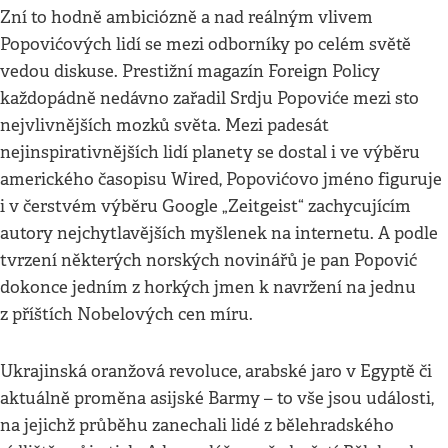
Zní to hodně ambiciózně a nad reálným vlivem
Popovićových lidí se mezi odborníky po celém světě
vedou diskuse. Prestižní magazín Foreign Policy
každopádně nedávno zařadil Srdju Popoviće mezi sto
nejvlivnějších mozků světa. Mezi padesát
nejinspirativnějších lidí planety se dostal i ve výběru
amerického časopisu Wired, Popovićovo jméno figuruje
i v čerstvém výběru Google „Zeitgeist“ zachycujícím
autory nejchytlavějších myšlenek na internetu. A podle
tvrzení některých norských novinářů je pan Popović
dokonce jedním z horkých jmen k navržení na jednu
z příštích Nobelových cen míru.
Ukrajinská oranžová revoluce, arabské jaro v Egyptě či
aktuálně proměna asijské Barmy – to vše jsou události,
na jejichž průběhu zanechali lidé z bělehradského