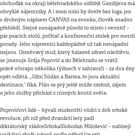
obchoďák na okraji bělehradského sídliště Gandijeva má
obvyklé nájemníky. A i mezi nimi by dveře bez loga, jen
s drobným nápisem CANVAS na zvonku, člověk snadno
přehlédl. Stejně nenápadně působí to místo i vevnitř –
pár psacích stolů, počítač a konferenční stolek pro menší
porady. Jeho nájemníci každopádně už tak nenápadní
nejsou. Usměvavý muž, který halasně zdraví návštěvu,
se jmenuje Srdja Popović a do Bělehradu se vrátil
právě včera
po několika týdnech v zahraničí – za dva dny
opět odlétá. „Jižní Súdán a Barma, to jsou aktuální
destinace,“ říká. Plán se prý ještě může změnit, zájem
o jeho služby přichází z různých koutů světa.
Popovićovi lidé – bývalí studentští vůdci z dob srbské
revoluce, při níž před dvanácti lety padl
diktátorský vládce
Srbska
Slobodan Milošević – nabízejí
unikátní zboží: návod, podle něhož lze prý