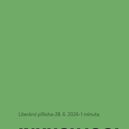
Literární příloha
•
28. 6. 2026
•
1
minuta