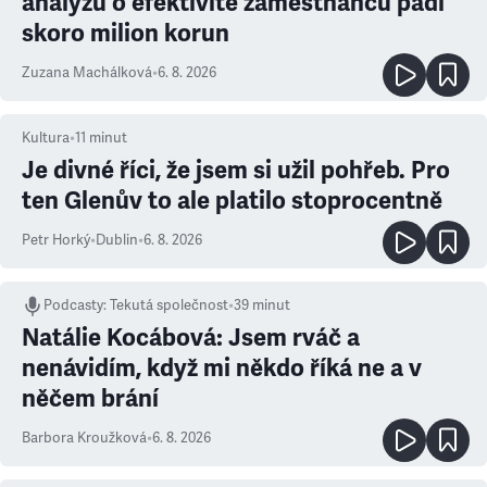
analýzu o efektivitě zaměstnanců padl
skoro milion korun
Zuzana Machálková
•
6. 8. 2026
Kultura
•
11
minut
Je divné říci, že jsem si užil pohřeb. Pro
ten Glenův to ale platilo stoprocentně
Petr Horký
•
Dublin
•
6. 8. 2026
Podcasty
:
Tekutá společnost
•
39 minut
Natálie Kocábová: Jsem rváč a
nenávidím, když mi někdo říká ne a v
něčem brání
Barbora Kroužková
•
6. 8. 2026