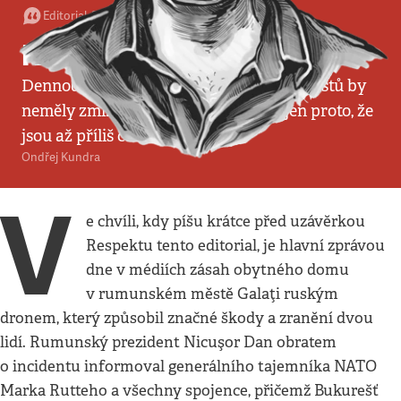
Editorial
•
31. 5. 2026
•
3
minuty
Nad čím nelze přivřít oči
Dennodenní masakry ukrajinských civilistů by
neměly zmizet z veřejné pozornosti jen proto, že
jsou až příliš časté
Ondřej Kundra
V
e chvíli, kdy píšu krátce před uzávěrkou
Respektu tento editorial, je hlavní zprávou
dne v médiích zásah obytného domu
v rumunském městě Galaţi ruským
dronem, který způsobil značné škody a zranění dvou
lidí. Rumunský prezident Nicuşor Dan obratem
o incidentu informoval generálního tajemníka NATO
Marka Rutteho a všechny spojence, přičemž Bukurešť