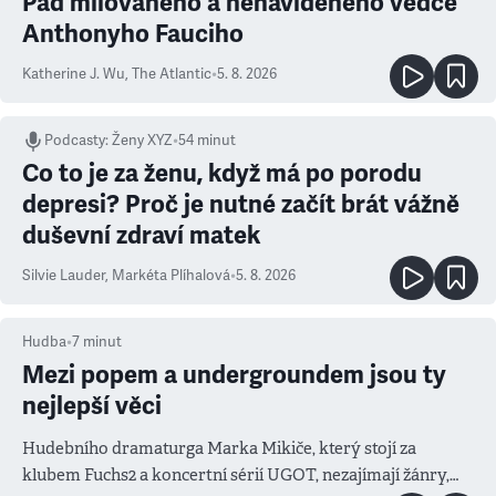
Pád milovaného a nenáviděného vědce
Anthonyho Fauciho
Katherine J. Wu
,
The Atlantic
•
5. 8. 2026
Podcasty
:
Ženy XYZ
•
54 minut
Co to je za ženu, když má po porodu
depresi? Proč je nutné začít brát vážně
duševní zdraví matek
Silvie Lauder
,
Markéta Plíhalová
•
5. 8. 2026
Hudba
•
7
minut
Mezi popem a undergroundem jsou ty
nejlepší věci
Hudebního dramaturga Marka Mikiče, který stojí za
klubem Fuchs2 a koncertní sérií UGOT, nezajímají žánry,