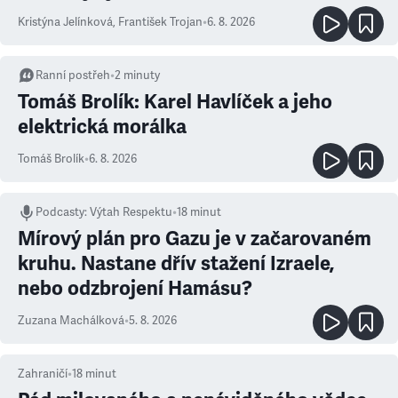
Kristýna Jelínková
,
František Trojan
•
6. 8. 2026
Ranní postřeh
•
2
minuty
Tomáš Brolík: Karel Havlíček a jeho
elektrická morálka
Tomáš Brolík
•
6. 8. 2026
Podcasty
:
Výtah Respektu
•
18 minut
Mírový plán pro Gazu je v začarovaném
kruhu. Nastane dřív stažení Izraele,
nebo odzbrojení Hamásu?
Zuzana Machálková
•
5. 8. 2026
Zahraničí
•
18
minut