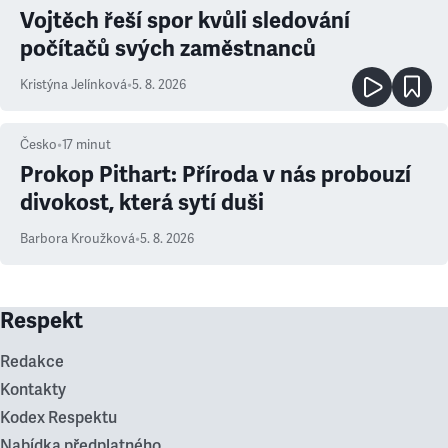
Vojtěch řeší spor kvůli sledování
počítačů svých zaměstnanců
Kristýna Jelínková
•
5. 8. 2026
Česko
•
17
minut
Prokop Pithart: Příroda v nás probouzí
divokost, která sytí duši
Barbora Kroužková
•
5. 8. 2026
Respekt
Redakce
Kontakty
Kodex Respektu
Nabídka předplatného