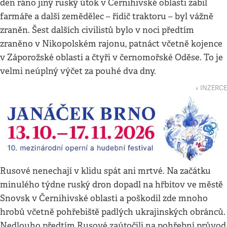
den ráno jiný ruský útok v Černihivské oblasti zabil
farmáře a další zemědělec – řidič traktoru – byl vážně
zraněn. Šest dalších civilistů bylo v noci předtím
zraněno v Nikopolském rajonu, patnáct včetně kojence
v Záporožské oblasti a čtyři v černomořské Oděse. To je
velmi neúplný výčet za pouhé dva dny.
↓ INZERCE
Rusové nenechají v klidu spát ani mrtvé. Na začátku
minulého týdne ruský dron dopadl na hřbitov ve městě
Snovsk v Černihivské oblasti a poškodil zde mnoho
hrobů včetně pohřebiště padlých ukrajinských obránců.
Nedlouho předtím Rusové zaútočili na pohřební průvod