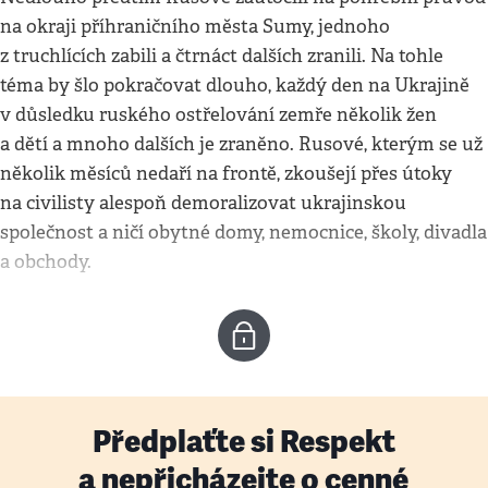
na okraji příhraničního města Sumy, jednoho
z truchlících zabili a čtrnáct dalších zranili. Na tohle
téma by šlo pokračovat dlouho, každý den na Ukrajině
v důsledku ruského ostřelování zemře několik žen
a dětí a mnoho dalších je zraněno. Rusové, kterým se už
několik měsíců nedaří na frontě, zkoušejí přes útoky
na civilisty alespoň demoralizovat ukrajinskou
společnost a ničí obytné domy, nemocnice, školy, divadla
a obchody.
Předplaťte si Respekt
a nepřicházejte o cenné