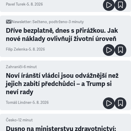
ale atmosféra
Pavel Turek
•
5. 8. 2026
Newsletter
:
Sečteno, podtrženo
•
3
minuty
Dříve bezplatně, dnes s přirážkou. Jak
nové náklady ovlivňují životní úroveň
Filip Zelenka
•
5. 8. 2026
Zahraničí
•
6
minut
Noví íránští vládci jsou odvážnější než
jejich zabití předchůdci – a Trump si
neví rady
Tomáš Lindner
•
5. 8. 2026
Česko
•
12
minut
Dusno na ministerstvu zdravotnictví: