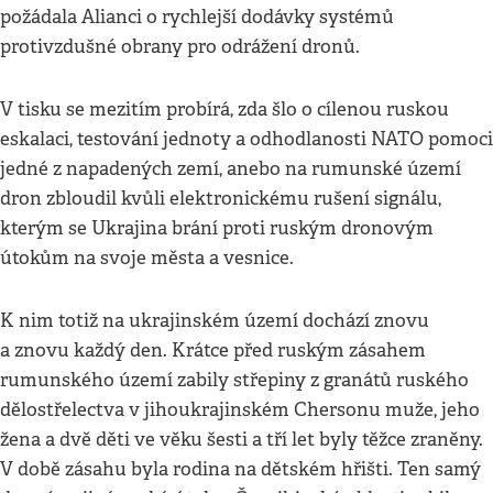
požádala Alianci o rychlejší dodávky systémů
protivzdušné obrany pro odrážení dronů.
V tisku se mezitím probírá, zda šlo o cílenou ruskou
eskalaci, testování jednoty a odhodlanosti NATO pomoci
jedné z napadených zemí, anebo na rumunské území
dron zbloudil kvůli elektronickému rušení signálu,
kterým se Ukrajina brání proti ruským dronovým
útokům na svoje města a vesnice.
K nim totiž na ukrajinském území dochází znovu
a znovu každý den. Krátce před ruským zásahem
rumunského území zabily střepiny z granátů ruského
dělostřelectva v jihoukrajinském Chersonu muže, jeho
žena a dvě děti ve věku šesti a tří let byly těžce zraněny.
V době zásahu byla rodina na dětském hřišti. Ten samý