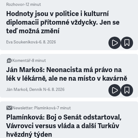
Rozhovor
•
12
minut
Hodnoty jsou v politice i kulturní
diplomacii přítomné vždycky. Jen se
teď možná změní
Eva Soukeníková
•
6. 8. 2026
Komentář
•
8
minut
Ján Markoš: Neonacista má právo na
lék v lékárně, ale ne na místo v kavárně
Ján Markoš
,
Denník N
•
6. 8. 2026
Newsletter
:
Plamínková
•
7
minut
Plamínková: Boj o Senát odstartoval,
Vávrovci versus vláda a další Turkův
hvězdný týden