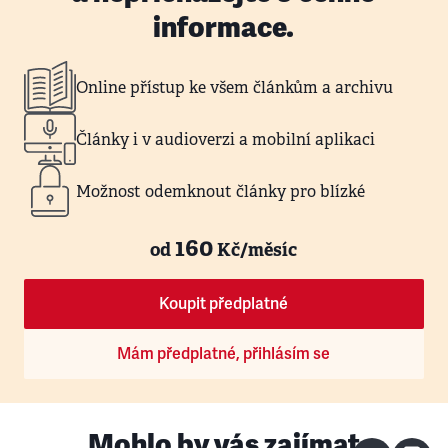
informace.
Online přístup ke všem článkům a archivu
Články i v audioverzi a mobilní aplikaci
Možnost odemknout články pro blízké
160
od
Kč/měsíc
Koupit předplatné
Mám předplatné, přihlásím se
Mohlo by vás zajímat