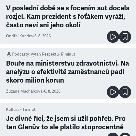
V poslední době se s focením aut docela
rozjel. Kam prezident s foťákem vyráží,
často neví ani jeho okolí
Ondřej Kundra
•
6. 8. 2026
Podcasty
:
Výtah Respektu
•
17 minut
Bouře na ministerstvu zdravotnictví. Na
analýzu o efektivitě zaměstnanců padl
skoro milion korun
Zuzana Machálková
•
6. 8. 2026
Kultura
•
11
minut
Je divné říci, že jsem si užil pohřeb. Pro
ten Glenův to ale platilo stoprocentně