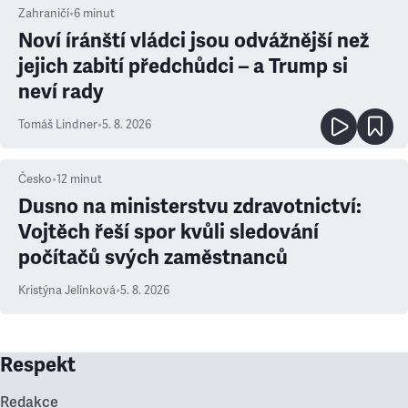
Zahraničí
•
6
minut
Noví íránští vládci jsou odvážnější než
jejich zabití předchůdci – a Trump si
neví rady
Tomáš Lindner
•
5. 8. 2026
Česko
•
12
minut
Dusno na ministerstvu zdravotnictví:
Vojtěch řeší spor kvůli sledování
počítačů svých zaměstnanců
Kristýna Jelínková
•
5. 8. 2026
Respekt
Redakce