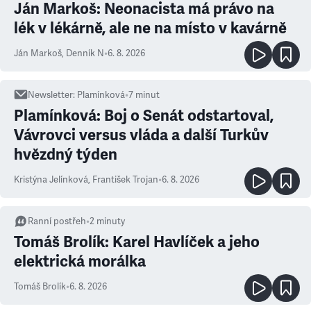
Ján Markoš: Neonacista má právo na
lék v lékárně, ale ne na místo v kavárně
Ján Markoš
,
Denník N
•
6. 8. 2026
Newsletter
:
Plamínková
•
7
minut
Plamínková: Boj o Senát odstartoval,
Vávrovci versus vláda a další Turkův
hvězdný týden
Kristýna Jelínková
,
František Trojan
•
6. 8. 2026
Ranní postřeh
•
2
minuty
Tomáš Brolík: Karel Havlíček a jeho
elektrická morálka
Tomáš Brolík
•
6. 8. 2026