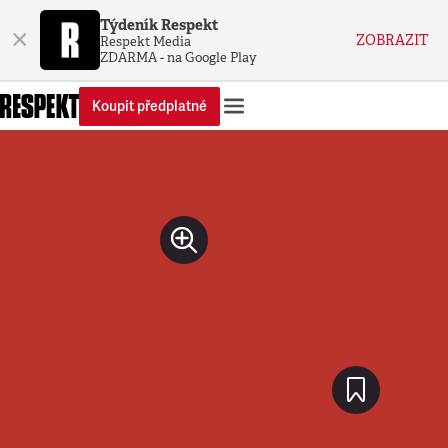
Týdeník Respekt
×
ZOBRAZIT
Respekt Media
ZDARMA - na Google Play
Koupit předplatné