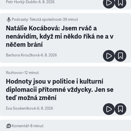
Petr Horký
•
Dublin
•
6. 8. 2026
Podcasty
:
Tekutá společnost
•
39 minut
Natálie Kocábová: Jsem rváč a
nenávidím, když mi někdo říká ne a v
něčem brání
Barbora Kroužková
•
6. 8. 2026
Rozhovor
•
12
minut
Hodnoty jsou v politice i kulturní
diplomacii přítomné vždycky. Jen se
teď možná změní
Eva Soukeníková
•
6. 8. 2026
Komentář
•
8
minut