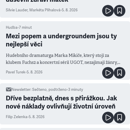
Silvie Lauder
,
Markéta Plíhalová
•
5. 8. 2026
Hudba
•
7
minut
Mezi popem a undergroundem jsou ty
nejlepší věci
Hudebního dramaturga Marka Mikiče, který stojí za
klubem Fuchs2 a koncertní sérií UGOT, nezajímají žánry,
ale atmosféra
Pavel Turek
•
5. 8. 2026
Newsletter
:
Sečteno, podtrženo
•
3
minuty
Dříve bezplatně, dnes s přirážkou. Jak
nové náklady ovlivňují životní úroveň
Filip Zelenka
•
5. 8. 2026