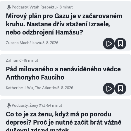
Podcasty
:
Výtah Respektu
•
18 minut
Mírový plán pro Gazu je v začarovaném
kruhu. Nastane dřív stažení Izraele,
nebo odzbrojení Hamásu?
Zuzana Machálková
•
5. 8. 2026
Zahraničí
•
18
minut
Pád milovaného a nenáviděného vědce
Anthonyho Fauciho
Katherine J. Wu
,
The Atlantic
•
5. 8. 2026
Podcasty
:
Ženy XYZ
•
54 minut
Co to je za ženu, když má po porodu
depresi? Proč je nutné začít brát vážně
duševní zdraví matek