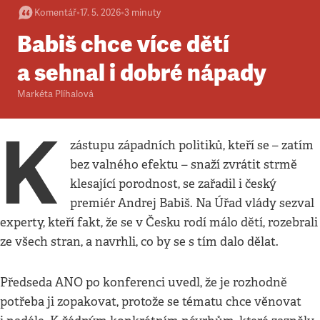
Komentář
•
17. 5. 2026
•
3
minuty
Babiš chce více dětí
a sehnal i dobré nápady
Markéta Plíhalová
K
zástupu západních politiků, kteří se – zatím
bez valného efektu – snaží zvrátit strmě
klesající porodnost, se zařadil i český
premiér Andrej Babiš. Na Úřad vlády sezval
experty, kteří fakt, že se v Česku rodí málo dětí, rozebrali
ze všech stran, a navrhli, co by se s tím dalo dělat.
Předseda ANO po konferenci uvedl, že je rozhodně
potřeba ji zopakovat, protože se tématu chce věnovat