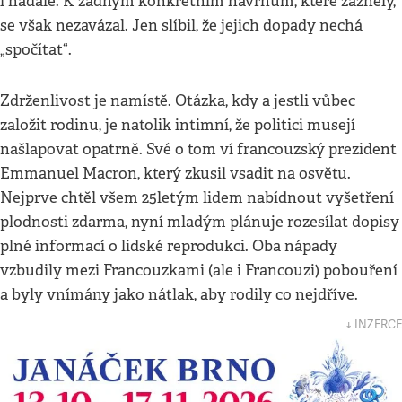
i nadále. K žádným konkrétním návrhům, které zazněly,
se však nezavázal. Jen slíbil, že jejich dopady nechá
„spočítat“.
Zdrženlivost je namístě. Otázka, kdy a jestli vůbec
založit rodinu, je natolik intimní, že politici musejí
našlapovat opatrně. Své o tom ví francouzský prezident
Emmanuel Macron, který zkusil vsadit na osvětu.
Nejprve chtěl všem 25letým lidem nabídnout vyšetření
plodnosti zdarma, nyní mladým plánuje rozesílat dopisy
plné informací o lidské reprodukci. Oba nápady
vzbudily mezi Francouzkami (ale i Francouzi) pobouření
a byly vnímány jako nátlak, aby rodily co nejdříve.
↓ INZERCE