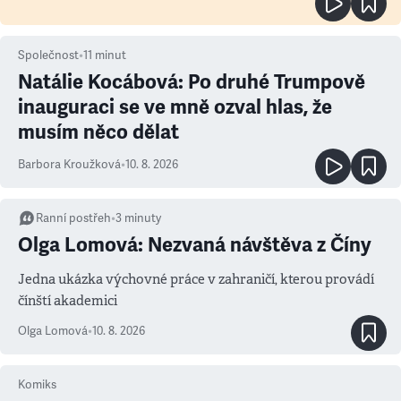
Společnost
•
11
minut
Natálie Kocábová: Po druhé Trumpově
inauguraci se ve mně ozval hlas, že
musím něco dělat
Barbora Kroužková
•
10. 8. 2026
Ranní postřeh
•
3
minuty
Olga Lomová: Nezvaná návštěva z Číny
Jedna ukázka výchovné práce v zahraničí, kterou provádí
čínští akademici
Olga Lomová
•
10. 8. 2026
Komiks