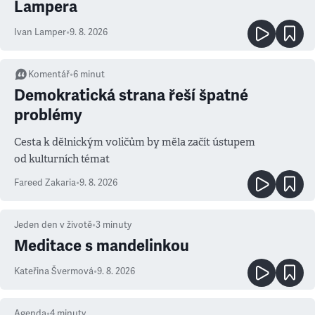
Lampera
Ivan Lamper
•
9. 8. 2026
Komentář
•
6
minut
Demokratická strana řeší špatné
problémy
Cesta k dělnickým voličům by měla začít ústupem
od kulturních témat
Fareed Zakaria
•
9. 8. 2026
Jeden den v životě
•
3
minuty
Meditace s mandelinkou
Kateřina Švermová
•
9. 8. 2026
Agenda
•
4
minuty