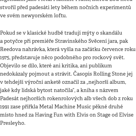
stvořil před padesáti lety během nočních experimentů
ve svém newyorském loftu.
Pokud se v klasické hudbě tradují mýty o skandálu
a potyčce při premiéře Stravinského Svěcení jara, pak
Reedova nahrávka, která vyšla na začátku července roku
1975, představuje něco podobného pro rockový svět.
Objevilo se dílo, které ani kritika, ani publikum
nedokázaly pojmout a strávit. Časopis Rolling Stone jej
v tehdejší výroční anketě označil za „nejhorší album,
jaké kdy lidská bytost natočila“, a kniha s názvem
Padesát nejhorších rokenrolových alb všech dob z roku
1991 zase přiřkla Metal Machine Music pěkné druhé
místo hned za Having Fun with Elvis on Stage od Elvise
Presleyho.