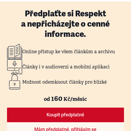
Předplaťte si Respekt
a nepřicházejte o cenné
informace.
Online přístup ke všem článkům a archivu
Články i v audioverzi a mobilní aplikaci
Možnost odemknout články pro blízké
160
od
Kč/měsíc
Koupit předplatné
Mám předplatné, přihlásím se