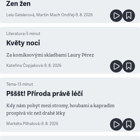
Zen žen
Lela Geislerová
,
Martin Mach Ondřej
•
9. 8. 2026
Literatura
•
5
minut
Květy noci
Za komiksovými skladbami Laury Pérez
Kateřina Čopjaková
•
9. 8. 2026
Téma
•
13
minut
Pšššt! Příroda právě léčí
Kdy nám pobyt mezi stromy, houbami a kapradím
prospívá víc než drahé léky
Markéta Plíhalová
•
9. 8. 2026