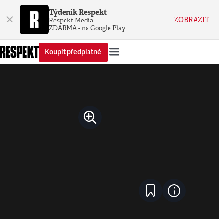
Týdeník Respekt
×
ZOBRAZIT
Respekt Media
ZDARMA - na Google Play
Koupit předplatné