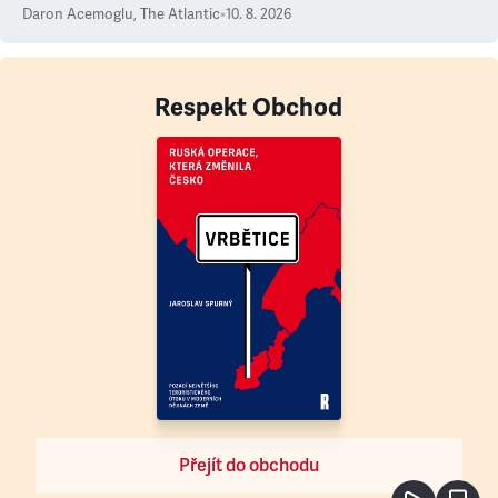
Daron Acemoglu
,
The Atlantic
•
10. 8. 2026
Respekt Obchod
Přejít do obchodu