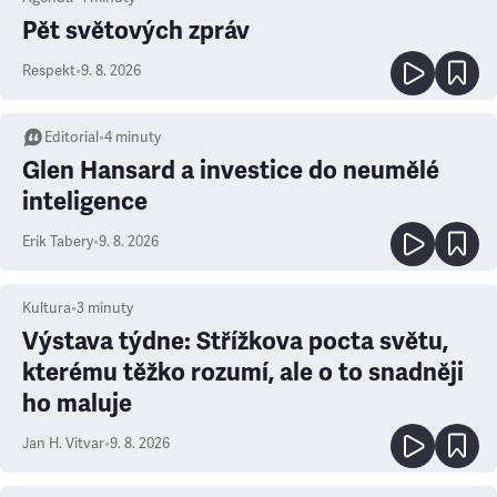
Pět světových zpráv
Respekt
•
9. 8. 2026
Editorial
•
4
minuty
Glen Hansard a investice do neumělé
inteligence
Erik Tabery
•
9. 8. 2026
Kultura
•
3
minuty
Výstava týdne: Střížkova pocta světu,
kterému těžko rozumí, ale o to snadněji
ho maluje
Jan H. Vitvar
•
9. 8. 2026