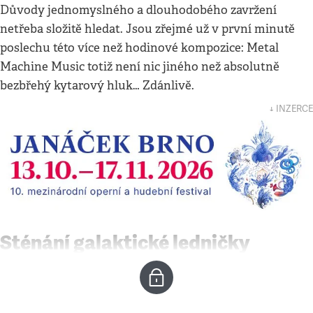
Důvody jednomyslného a dlouhodobého zavržení
netřeba složitě hledat. Jsou zřejmé už v první minutě
poslechu této více než hodinové kompozice: Metal
Machine Music totiž není nic jiného než absolutně
bezbřehý kytarový hluk… Zdánlivě.
↓ INZERCE
Sténání galaktické ledničky