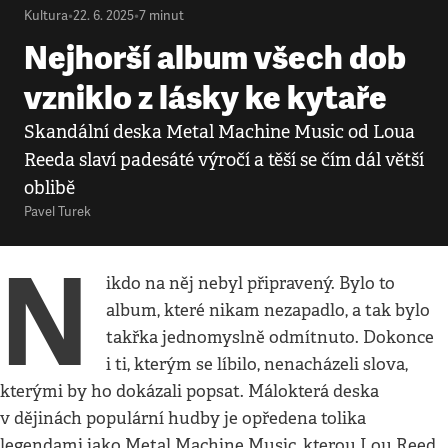
Kultura
•
22. 6. 2025
•
7
minut
Nejhorší album všech dob
vzniklo z lásky ke kytaře
Skandální deska Metal Machine Music od Loua
Reeda slaví padesáté výročí a těší se čím dál větší
oblibě
Pavel Turek
N
ikdo na něj nebyl připravený. Bylo to
album, které nikam nezapadlo, a tak bylo
takřka jednomyslně odmítnuto. Dokonce
i ti, kterým se líbilo, nenacházeli slova,
kterými by ho dokázali popsat. Málokterá deska
v dějinách populární hudby je opředena tolika
legendami jako Metal Machine Music, kterou Lou Reed