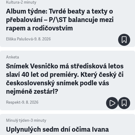
Kultura
•
2
minuty
Album týdne: Tvrdé beaty a texty o
přebalování – P/\ST balancuje mezi
rapem a rodičovstvím
Eliška Palušová
•
9. 8. 2026
Anketa
Snímek Vesničko má středisková letos
slaví 40 let od premiéry. Který český či
československý snímek podle vás
nejméně zestárl?
Respekt
•
9. 8. 2026
Minulý týden
•
3
minuty
Uplynulých sedm dní očima Ivana