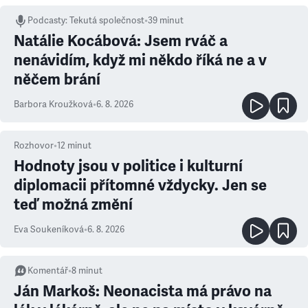
Podcasty
:
Tekutá společnost
•
39 minut
Natálie Kocábová: Jsem rváč a
nenávidím, když mi někdo říká ne a v
něčem brání
Barbora Kroužková
•
6. 8. 2026
Rozhovor
•
12
minut
Hodnoty jsou v politice i kulturní
diplomacii přítomné vždycky. Jen se
teď možná změní
Eva Soukeníková
•
6. 8. 2026
Komentář
•
8
minut
Ján Markoš: Neonacista má právo na