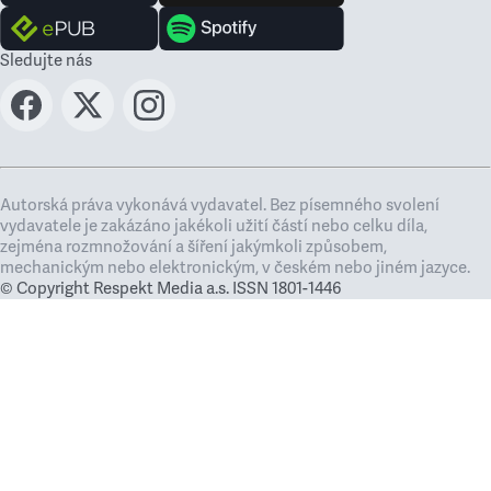
Sledujte nás
Autorská práva vykonává vydavatel. Bez písemného svolení
vydavatele je zakázáno jakékoli užití částí nebo celku díla,
zejména rozmnožování a šíření jakýmkoli způsobem,
mechanickým nebo elektronickým, v českém nebo jiném jazyce.
© Copyright Respekt Media a.s. ISSN 1801-1446