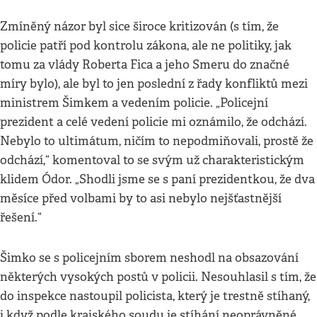
Zmíněný názor byl sice široce kritizován (s tím, že
policie patří pod kontrolu zákona, ale ne politiky, jak
tomu za vlády Roberta Fica a jeho Smeru do značné
míry bylo), ale byl to jen poslední z řady konfliktů mezi
ministrem Šimkem a vedením policie. „Policejní
prezident a celé vedení policie mi oznámilo, že odchází.
Nebylo to ultimátum, ničím to nepodmiňovali, prostě že
odchází,“ komentoval to se svým už charakteristickým
klidem Ódor. „Shodli jsme se s paní prezidentkou, že dva
měsíce před volbami by to asi nebylo nejšťastnější
řešení.“
Šimko se s policejním sborem neshodl na obsazování
některých vysokých postů v policii. Nesouhlasil s tím, že
do inspekce nastoupil policista, který je trestně stíhaný,
i když podle krajského soudu je stíhání neoprávněné,