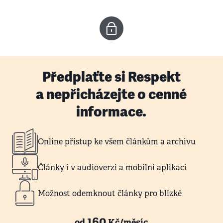
Předplaťte si Respekt
a nepřicházejte o cenné
informace.
Online přístup ke všem článkům a archivu
Články i v audioverzi a mobilní aplikaci
Možnost odemknout články pro blízké
160
od
Kč/měsíc