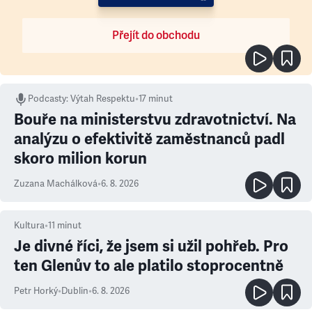
Přejít do obchodu
Podcasty
:
Výtah Respektu
•
17 minut
Bouře na ministerstvu zdravotnictví. Na
analýzu o efektivitě zaměstnanců padl
skoro milion korun
Zuzana Machálková
•
6. 8. 2026
Kultura
•
11
minut
Je divné říci, že jsem si užil pohřeb. Pro
ten Glenův to ale platilo stoprocentně
Petr Horký
•
Dublin
•
6. 8. 2026