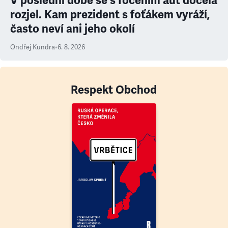
V poslední době se s focením aut docela
rozjel. Kam prezident s foťákem vyráží,
často neví ani jeho okolí
Ondřej Kundra
•
6. 8. 2026
Respekt Obchod