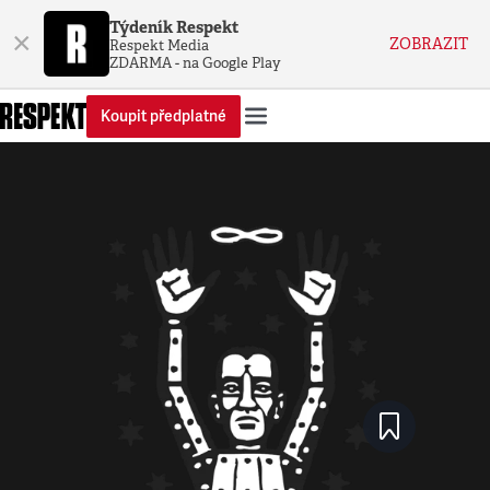
Týdeník Respekt
×
ZOBRAZIT
Respekt Media
ZDARMA - na Google Play
Koupit předplatné