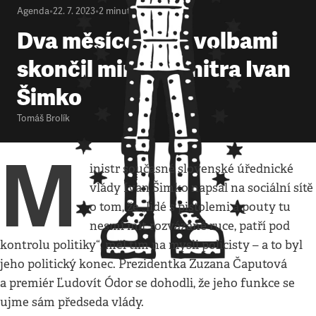
Agenda
•
22. 7. 2023
•
2
minuty
Dva měsíce před volbami
skončil ministr vnitra Ivan
Šimko
Tomáš Brolík
M
inistr současné slovenské úřednické
vlády Ivan Šimko napsal na sociální sítě
o tom, že „lidé s pistolemi a pouty tu
nesmí mít rozvázané ruce, patří pod
kontrolu politiky“, měl tím na mysli policisty – a to byl
jeho politický konec. Prezidentka Zuzana Čaputová
a premiér Ľudovít Ódor se dohodli, že jeho funkce se
ujme sám předseda vlády.