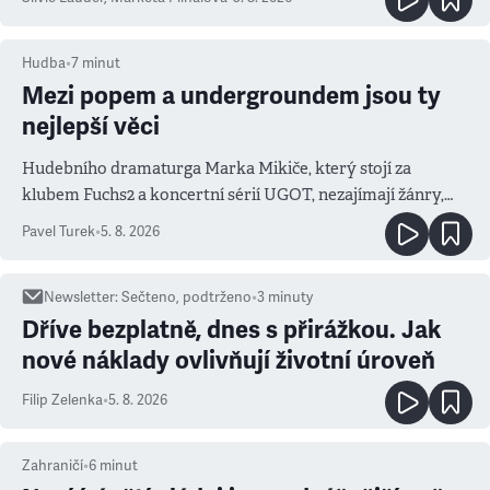
Hudba
•
7
minut
Mezi popem a undergroundem jsou ty
nejlepší věci
Hudebního dramaturga Marka Mikiče, který stojí za
klubem Fuchs2 a koncertní sérií UGOT, nezajímají žánry,
ale atmosféra
Pavel Turek
•
5. 8. 2026
Newsletter
:
Sečteno, podtrženo
•
3
minuty
Dříve bezplatně, dnes s přirážkou. Jak
nové náklady ovlivňují životní úroveň
Filip Zelenka
•
5. 8. 2026
Zahraničí
•
6
minut