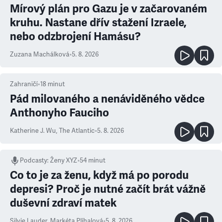
Mírový plán pro Gazu je v začarovaném
kruhu. Nastane dřív stažení Izraele,
nebo odzbrojení Hamásu?
Zuzana Machálková
•
5. 8. 2026
Zahraničí
•
18
minut
Pád milovaného a nenáviděného vědce
Anthonyho Fauciho
Katherine J. Wu
,
The Atlantic
•
5. 8. 2026
Podcasty
:
Ženy XYZ
•
54 minut
Co to je za ženu, když má po porodu
depresi? Proč je nutné začít brát vážně
duševní zdraví matek
Silvie Lauder
,
Markéta Plíhalová
•
5. 8. 2026