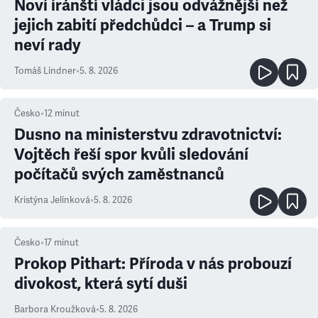
Noví íránští vládci jsou odvážnější než
jejich zabití předchůdci – a Trump si
neví rady
Tomáš Lindner
•
5. 8. 2026
Česko
•
12
minut
Dusno na ministerstvu zdravotnictví:
Vojtěch řeší spor kvůli sledování
počítačů svých zaměstnanců
Kristýna Jelínková
•
5. 8. 2026
Česko
•
17
minut
Prokop Pithart: Příroda v nás probouzí
divokost, která sytí duši
Barbora Kroužková
•
5. 8. 2026