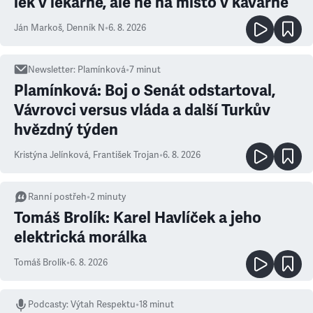
lék v lékárně, ale ne na místo v kavárně
Ján Markoš
,
Denník N
•
6. 8. 2026
Newsletter
:
Plamínková
•
7
minut
Plamínková: Boj o Senát odstartoval,
Vávrovci versus vláda a další Turkův
hvězdný týden
Kristýna Jelínková
,
František Trojan
•
6. 8. 2026
Ranní postřeh
•
2
minuty
Tomáš Brolík: Karel Havlíček a jeho
elektrická morálka
Tomáš Brolík
•
6. 8. 2026
Podcasty
:
Výtah Respektu
•
18 minut