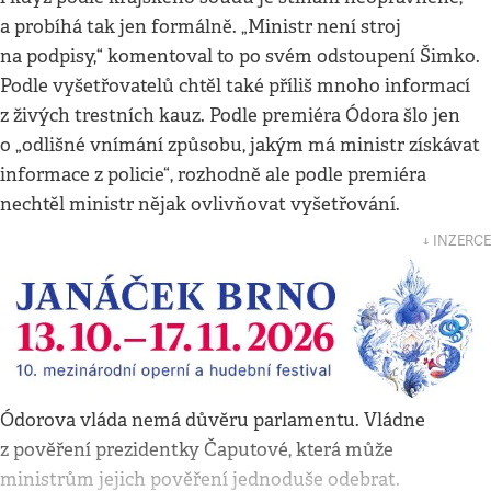
a probíhá tak jen formálně. „Ministr není stroj
na podpisy,“ komentoval to po svém odstoupení Šimko.
Podle vyšetřovatelů chtěl také příliš mnoho informací
z živých trestních kauz. Podle premiéra Ódora šlo jen
o „odlišné vnímání způsobu, jakým má ministr získávat
informace z policie“, rozhodně ale podle premiéra
nechtěl ministr nějak ovlivňovat vyšetřování.
↓ INZERCE
Ódorova vláda nemá důvěru parlamentu. Vládne
z pověření prezidentky Čaputové, která může
ministrům jejich pověření jednoduše odebrat.