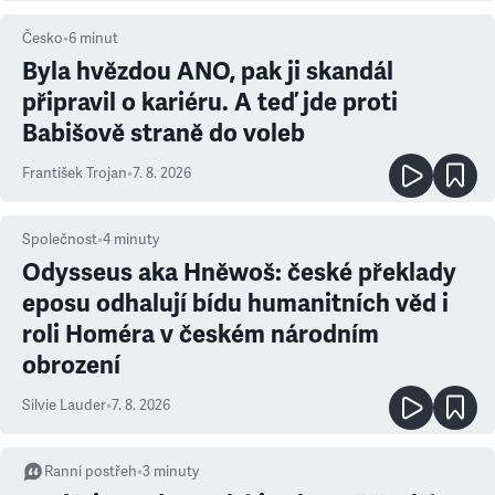
Česko
•
6
minut
Byla hvězdou ANO, pak ji skandál
připravil o kariéru. A teď jde proti
Babišově straně do voleb
František Trojan
•
7. 8. 2026
Společnost
•
4
minuty
Odysseus aka Hněwoš: české překlady
eposu odhalují bídu humanitních věd i
roli Homéra v českém národním
obrození
Silvie Lauder
•
7. 8. 2026
Ranní postřeh
•
3
minuty