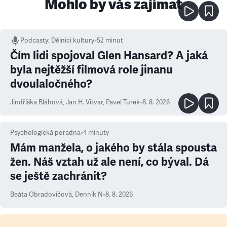
Mohlo by vás zajímat
Podcasty
:
Dělníci kultury
•
52 minut
Čím lidi spojoval Glen Hansard? A jaká
byla nejtěžší filmová role jinanu
dvoulaločného?
Jindřiška Bláhová
,
Jan H. Vitvar
,
Pavel Turek
•
8. 8. 2026
Psychologická poradna
•
4
minuty
Mám manžela, o jakého by stála spousta
žen. Náš vztah už ale není, co býval. Dá
se ještě zachránit?
Beáta Obradovičová
,
Denník N
•
8. 8. 2026