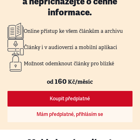
a nepřicházejte o cenné
informace.
Online přístup ke všem článkům a archivu
Články i v audioverzi a mobilní aplikaci
Možnost odemknout články pro blízké
160
od
Kč/měsíc
Koupit předplatné
Mám předplatné, přihlásím se