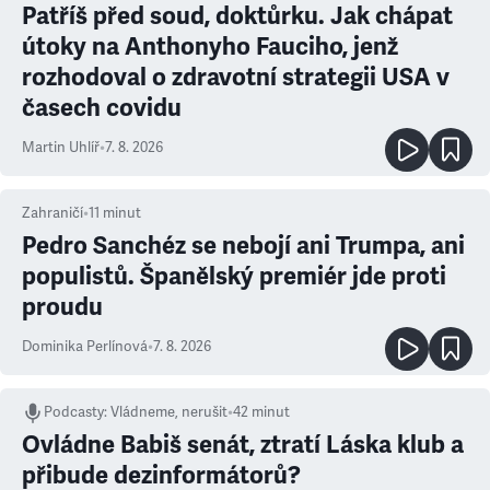
Patříš před soud, doktůrku. Jak chápat
útoky na Anthonyho Fauciho, jenž
rozhodoval o zdravotní strategii USA v
časech covidu
Martin Uhlíř
•
7. 8. 2026
Zahraničí
•
11
minut
Pedro Sanchéz se nebojí ani Trumpa, ani
populistů. Španělský premiér jde proti
proudu
Dominika Perlínová
•
7. 8. 2026
Podcasty
:
Vládneme, nerušit
•
42 minut
Ovládne Babiš senát, ztratí Láska klub a
přibude dezinformátorů?