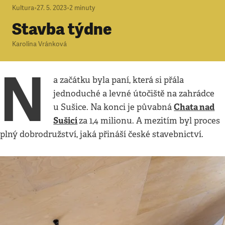
Kultura
•
27. 5. 2023
•
2
minuty
Stavba týdne
Karolína Vránková
N
a začátku byla paní, která si přála
jednoduché a levné útočiště na zahrádce
Chata nad
u Sušice. Na konci je půvabná
Sušicí
za 1,4 milionu. A mezitím byl proces
plný dobrodružství, jaká přináší české stavebnictví.