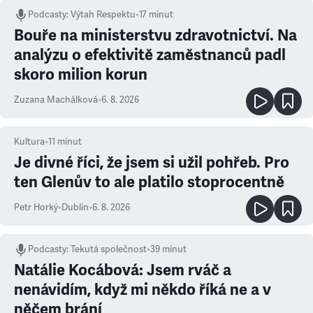
Podcasty
:
Výtah Respektu
•
17 minut
Bouře na ministerstvu zdravotnictví. Na
analýzu o efektivitě zaměstnanců padl
skoro milion korun
Zuzana Machálková
•
6. 8. 2026
Kultura
•
11
minut
Je divné říci, že jsem si užil pohřeb. Pro
ten Glenův to ale platilo stoprocentně
Petr Horký
•
Dublin
•
6. 8. 2026
Podcasty
:
Tekutá společnost
•
39 minut
Natálie Kocábová: Jsem rváč a
nenávidím, když mi někdo říká ne a v
něčem brání