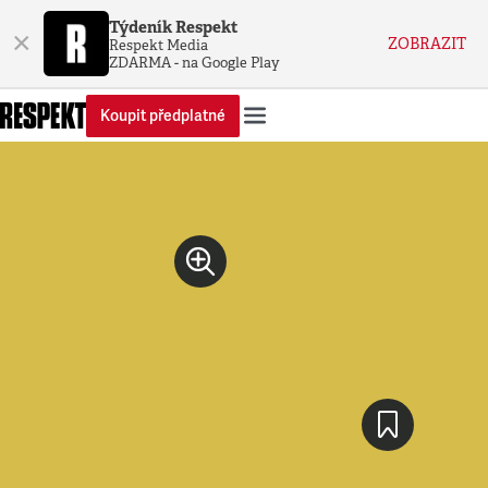
Týdeník Respekt
×
ZOBRAZIT
Respekt Media
ZDARMA - na Google Play
Koupit předplatné