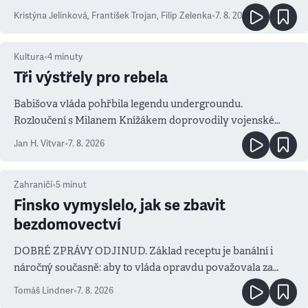
Kristýna Jelínková
,
František Trojan
,
Filip Zelenka
•
7. 8. 2026
Kultura
•
4
minuty
Tři výstřely pro rebela
Babišova vláda pohřbila legendu undergroundu.
Rozloučení s Milanem Knížákem doprovodily vojenské
salvy i kritika pokrokářů
Jan H. Vitvar
•
7. 8. 2026
Zahraničí
•
5
minut
Finsko vymyslelo, jak se zbavit
bezdomovectví
DOBRÉ ZPRÁVY ODJINUD. Základ receptu je banální i
náročný současně: aby to vláda opravdu považovala za
prioritu
Tomáš Lindner
•
7. 8. 2026