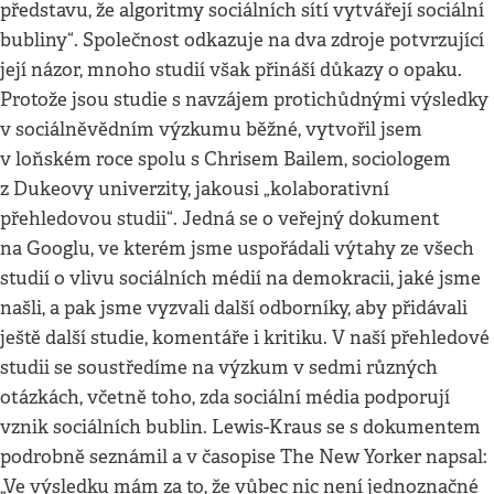
představu, že algoritmy sociálních sítí vytvářejí sociální
bubliny“. Společnost odkazuje na dva zdroje potvrzující
její názor, mnoho studií však přináší důkazy o opaku.
Protože jsou studie s navzájem protichůdnými výsledky
v sociálněvědním výzkumu běžné, vytvořil jsem
v loňském roce spolu s Chrisem Bailem, sociologem
z Dukeovy univerzity, jakousi „kolaborativní
přehledovou studii“. Jedná se o veřejný dokument
na Googlu, ve kterém jsme uspořádali výtahy ze všech
studií o vlivu sociálních médií na demokracii, jaké jsme
našli, a pak jsme vyzvali další odborníky, aby přidávali
ještě další studie, komentáře i kritiku. V naší přehledové
studii se soustředíme na výzkum v sedmi různých
otázkách, včetně toho, zda sociální média podporují
vznik sociálních bublin. Lewis-Kraus se s dokumentem
podrobně seznámil a v časopise The New Yorker napsal:
„Ve výsledku mám za to, že vůbec nic není jednoznačné