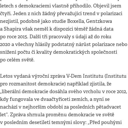
letech s demokraciemi vlastně přihodilo. Objevil jsem
čtyři. Jeden z nich žádný převažující trend v polarizaci
nezjistil, podobně jako studie Boxella, Gentzkowa
a Shapira však neměl k dispozici téměř žádná data
po roce 2015. Další tři pracovaly s údaji až do roku
2020 a všechny hlásily podstatný nárůst polarizace nebo
snížení počtu či kvality demokratických společností
po celém světě.
Letos vydaná výroční zpráva V-Dem Institutu (Institutu
pro rozmanitost demokracie) například zjistila, že
„liberální demokracie dosáhla svého vrcholu v roce 2012,
kdy fungovala ve dvaačtyřiceti zemích, a nyní se
nachází v nejhorším období za posledních pětadvacet
let“. Zpráva shrnula proměnu demokracie ve světě
v posledním desetiletí temnými slovy: „Před pouhými