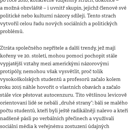
po roce 2010, konkrétně
, dokonce –
a možná obzvláště – i uvnitř skupin, jejichž členové své
politické nebo kulturní názory sdílejí. Tento strach
vytvořil celou řadu nových sociálních a politických
problémů.
Ztráta společného nepřítele a další trendy, jež mají
kořeny ve 20. století, mohou pomoci pochopit stále
vypjatější vztahy mezi americkými názorovými
protipóly, nemohou však vysvětlit, proč tolik
vysokoškolských studentů a profesorů začalo kolem
roku 2015 náhle hovořit o vlastních obavách a začalo
stále více pěstovat autocenzuru. Tito většinou levicově
orientovaní lidé se nebáli „druhé strany“; báli se malého
počtu studentů, kteří byli ještě radikálněji nalevo a kteří
nadšeně pásli po verbálních přečinech a využívali
sociální média k veřejnému zostuzení údajných