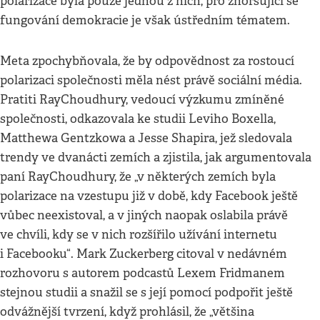
polarizace byla pouze jednou z nich, pro zhoršující se
fungování demokracie je však ústředním tématem.
Meta zpochybňovala, že by odpovědnost za rostoucí
polarizaci společnosti měla nést právě sociální média.
Pratiti RayChoudhury, vedoucí výzkumu zmíněné
společnosti, odkazovala ke studii Leviho Boxella,
Matthewa Gentzkowa a Jesse Shapira, jež sledovala
trendy ve dvanácti zemích a zjistila, jak argumentovala
paní RayChoudhury, že „v některých zemích byla
polarizace na vzestupu již v době, kdy Facebook ještě
vůbec neexistoval, a v jiných naopak oslabila právě
ve chvíli, kdy se v nich rozšířilo užívání internetu
i Facebooku“. Mark Zuckerberg citoval v nedávném
rozhovoru s autorem podcastů Lexem Fridmanem
stejnou studii a snažil se s její pomocí podpořit ještě
odvážnější tvrzení, když prohlásil, že „většina