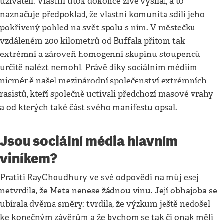
uživateli. Vlastní útok dokonce živě vysílal, a to
naznačuje předpoklad, že vlastní komunita sdílí jeho
pokřivený pohled na svět spolu s ním. V městečku
vzdáleném 200 kilometrů od Buffala přitom tak
extrémní a zároveň homogenní skupinu stoupenců
určitě nalézt nemohl. Právě díky sociálním médiím
nicméně našel mezinárodní společenství extrémních
rasistů, kteří společně uctívali předchozí masové vrahy
a od kterých také část svého manifestu opsal.
Jsou sociální média hlavním
viníkem?
Pratiti RayChoudhury ve své odpovědi na můj esej
netvrdila, že Meta nenese žádnou vinu. Její obhajoba se
ubírala dvěma směry: tvrdila, že výzkum ještě nedošel
ke konečným závěrům a že bychom se tak či onak měli