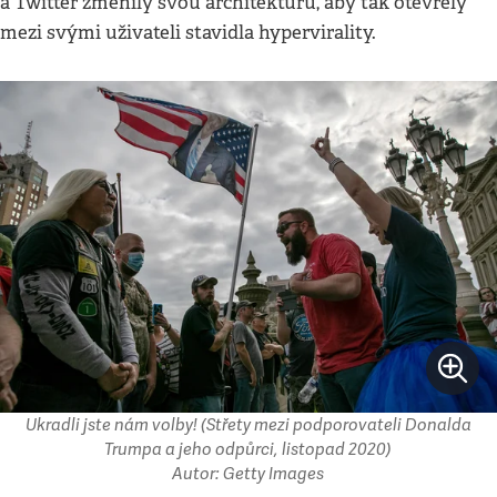
a Twitter změnily svou architekturu, aby tak otevřely
mezi svými uživateli stavidla hypervirality.
Ukradli jste nám volby! (Střety mezi podporovateli Donalda
Trumpa a jeho odpůrci, listopad 2020)
Autor: Getty Images