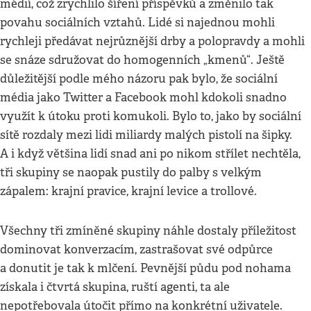
médií, což zrychlilo šíření příspěvků a změnilo tak
povahu sociálních vztahů. Lidé si najednou mohli
rychleji předávat nejrůznější drby a polopravdy a mohli
se snáze sdružovat do homogenních „kmenů“. Ještě
důležitější podle mého názoru pak bylo, že sociální
média jako Twitter a Facebook mohl kdokoli snadno
využít k útoku proti komukoli. Bylo to, jako by sociální
sítě rozdaly mezi lidi miliardy malých pistolí na šipky.
A i když většina lidí snad ani po nikom střílet nechtěla,
tři skupiny se naopak pustily do palby s velkým
zápalem: krajní pravice, krajní levice a trollové.
Všechny tři zmíněné skupiny náhle dostaly příležitost
dominovat konverzacím, zastrašovat své odpůrce
a donutit je tak k mlčení. Pevnější půdu pod nohama
získala i čtvrtá skupina, ruští agenti, ta ale
nepotřebovala útočit přímo na konkrétní uživatele.