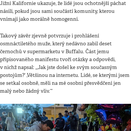
Jižní Kalifornie ukazuje, že lidé jsou ochotnější páchat
násilí, pokud jsou sami součástí komunity, kterou
vnímají jako morálně homogenní.
Takový závěr zjevně potvrzuje i prohlášení
osmnáctiletého muže, který nedávno zabil deset
černochů v supermarketu v Buffalu. Část jemu
připisovaného manifestu tvoří otázky a odpovědi,
v nichž napsal: „,Jak jste došel ke svým současným
postojům?‘ ,Většinou na internetu. Lidé, se kterými jsem
se setkal osobně, měli na mé osobní přesvědčení jen
malý nebo žádný vliv.‘“