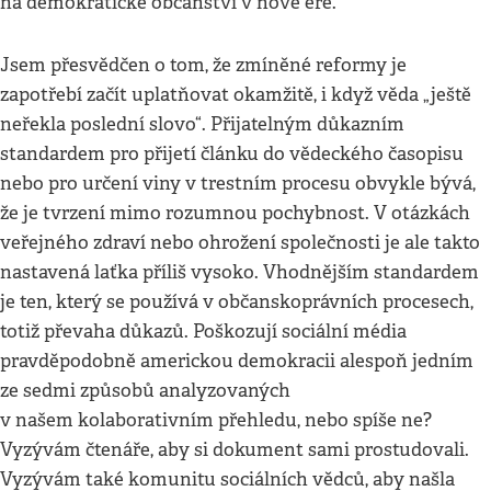
na demokratické občanství v nové éře.
Jsem přesvědčen o tom, že zmíněné reformy je
zapotřebí začít uplatňovat okamžitě, i když věda „ještě
neřekla poslední slovo“. Přijatelným důkazním
standardem pro přijetí článku do vědeckého časopisu
nebo pro určení viny v trestním procesu obvykle bývá,
že je tvrzení mimo rozumnou pochybnost. V otázkách
veřejného zdraví nebo ohrožení společnosti je ale takto
nastavená laťka příliš vysoko. Vhodnějším standardem
je ten, který se používá v občanskoprávních procesech,
totiž převaha důkazů. Poškozují sociální média
pravděpodobně americkou demokracii alespoň jedním
ze sedmi způsobů analyzovaných
v našem kolaborativním přehledu, nebo spíše ne?
Vyzývám čtenáře, aby si dokument sami prostudovali.
Vyzývám také komunitu sociálních vědců, aby našla