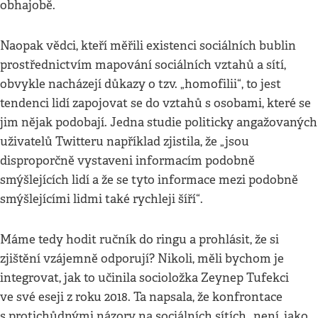
obhajobě.
Naopak vědci, kteří měřili existenci sociálních bublin
prostřednictvím mapování sociálních vztahů a sítí,
obvykle nacházejí důkazy o tzv. „homofilii“, to jest
tendenci lidí zapojovat se do vztahů s osobami, které se
jim nějak podobají. Jedna studie politicky angažovaných
uživatelů Twitteru například zjistila, že „jsou
disproporčně vystaveni informacím podobně
smýšlejících lidí a že se tyto informace mezi podobně
smýšlejícími lidmi také rychleji šíří“.
Máme tedy hodit ručník do ringu a prohlásit, že si
zjištění vzájemně odporují? Nikoli, měli bychom je
integrovat, jak to učinila socioložka Zeynep Tufekci
ve své eseji z roku 2018. Ta napsala, že konfrontace
s protichůdnými názory na sociálních sítích „není, jako