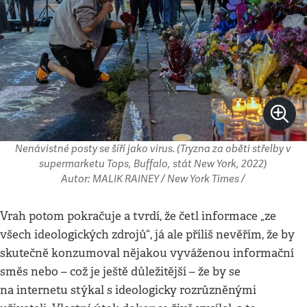
Nenávistné posty se šíří jako virus. (Tryzna za oběti střelby v
supermarketu Tops, Buffalo, stát New York, 2022)
Autor: MALIK RAINEY / New York Times /
Vrah potom pokračuje a tvrdí, že četl informace „ze
všech ideologických zdrojů“, já ale příliš nevěřím, že by
skutečně konzumoval nějakou vyváženou informační
směs nebo – což je ještě důležitější – že by se
na internetu stýkal s ideologicky rozrůzněnými