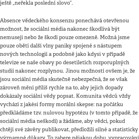
ještě „neřekla poslední slovo“.
Absence vědeckého konsenzu ponechává otevřenou
možnost, že sociální média nakonec škodlivá být
nemusejí nebo že škodí pouze omezeně. Možná jsme
pouze obětí další vlny paniky spojené s nástupem
nových technologií a podobně jako kdysi v případě
televize se naše obavy po desetiletích rozporuplných
studií nakonec rozplynou. Jinou možností ovšem je, že
jsou sociální média skutečně nebezpečná, že se však
zároveň mění příliš rychle na to, aby jejich dopady
dokázaly sociální vědy popsat. Komunita vědců vždy
vychází z jakési formy morální skepse: na počátku
předkládáme tzv. nulovou hypotézu (v tomto případě, že
sociální média neškodí) a žádáme, aby vědci, pokud
chtějí své závěry publikovat, předložili silné a statisticky
významné důkazy. To zabere nějakou dobu, vypracování