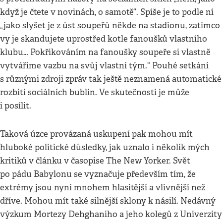
když je čtete v novinách, o samotě“. Spíše je to podle ní
„jako slyšet je z úst soupeřů někde na stadionu, zatímco
vy je skandujete uprostřed kotle fanoušků vlastního
klubu… Pokřikováním na fanoušky soupeře si vlastně
vytváříme vazbu na svůj vlastní tým.“ Pouhé setkání
s různými zdroji zpráv tak ještě neznamená automatické
rozbití sociálních bublin. Ve skutečnosti je může
i posílit.
Taková úzce provázaná uskupení pak mohou mít
hluboké politické důsledky, jak uznalo i několik mých
kritiků v článku v časopise The New Yorker. Svět
po pádu Babylonu se vyznačuje především tím, že
extrémy jsou nyní mnohem hlasitější a vlivnější než
dříve. Mohou mít také silnější sklony k násilí. Nedávný
výzkum Mortezy Dehghaniho a jeho kolegů z Univerzity