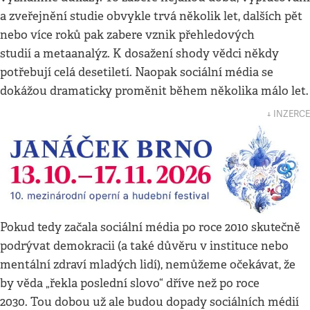
a zveřejnění studie obvykle trvá několik let, dalších pět
nebo více roků pak zabere vznik přehledových
studií a metaanalýz. K dosažení shody vědci někdy
potřebují celá desetiletí. Naopak sociální média se
dokážou dramaticky proměnit během několika málo let.
↓ INZERCE
Pokud tedy začala sociální média po roce 2010 skutečně
podrývat demokracii (a také důvěru v instituce nebo
mentální zdraví mladých lidí), nemůžeme očekávat, že
by věda „řekla poslední slovo“ dříve než po roce
2030. Tou dobou už ale budou dopady sociálních médií