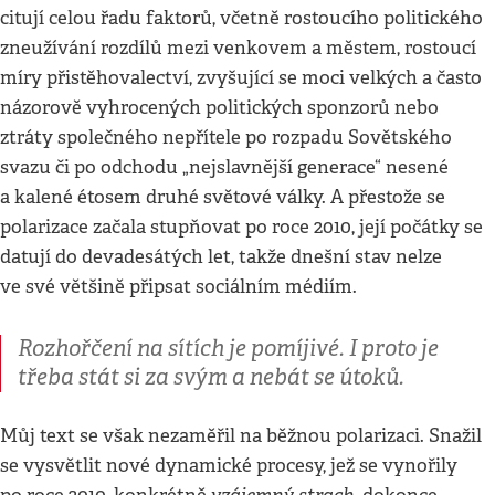
citují celou řadu faktorů, včetně rostoucího politického
zneužívání rozdílů mezi venkovem a městem, rostoucí
míry přistěhovalectví, zvyšující se moci velkých a často
názorově vyhrocených politických sponzorů nebo
ztráty společného nepřítele po rozpadu Sovětského
svazu či po odchodu „nejslavnější generace“ nesené
a kalené étosem druhé světové války. A přestože se
polarizace začala stupňovat po roce 2010, její počátky se
datují do devadesátých let, takže dnešní stav nelze
ve své většině připsat sociálním médiím.
Rozhořčení na sítích je pomíjivé. I proto je
třeba stát si za svým a nebát se útoků.
Můj text se však nezaměřil na běžnou polarizaci. Snažil
se vysvětlit nové dynamické procesy, jež se vynořily
vzájemný
strach