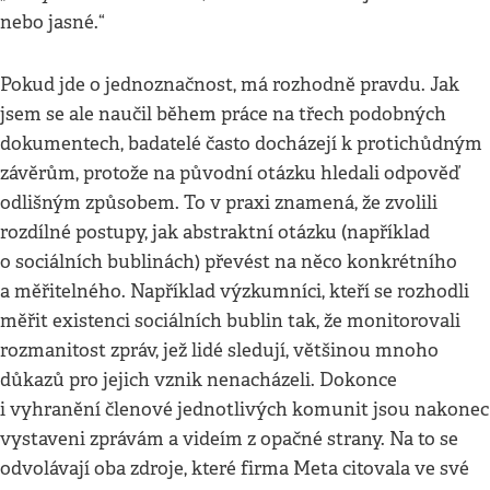
nebo jasné.“
Pokud jde o jednoznačnost, má rozhodně pravdu. Jak
jsem se ale naučil během práce na třech podobných
dokumentech, badatelé často docházejí k protichůdným
závěrům, protože na původní otázku hledali odpověď
odlišným způsobem. To v praxi znamená, že zvolili
rozdílné postupy, jak abstraktní otázku (například
o sociálních bublinách) převést na něco konkrétního
a měřitelného. Například výzkumníci, kteří se rozhodli
měřit existenci sociálních bublin tak, že monitorovali
rozmanitost zpráv, jež lidé sledují, většinou mnoho
důkazů pro jejich vznik nenacházeli. Dokonce
i vyhranění členové jednotlivých komunit jsou nakonec
vystaveni zprávám a videím z opačné strany. Na to se
odvolávají oba zdroje, které firma Meta citovala ve své