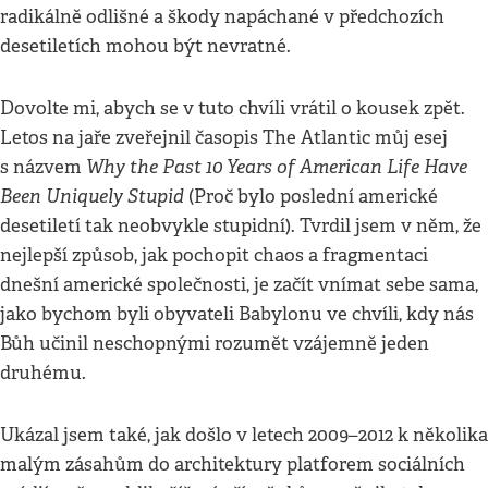
radikálně odlišné a škody napáchané v předchozích
desetiletích mohou být nevratné.
Dovolte mi, abych se v tuto chvíli vrátil o kousek zpět.
Letos na jaře zveřejnil časopis The Atlantic můj esej
Why the Past 10 Years of American Life Have
s názvem
Been Uniquely Stupid
(Proč bylo poslední americké
desetiletí tak neobvykle stupidní). Tvrdil jsem v něm, že
nejlepší způsob, jak pochopit chaos a fragmentaci
dnešní americké společnosti, je začít vnímat sebe sama,
jako bychom byli obyvateli Babylonu ve chvíli, kdy nás
Bůh učinil neschopnými rozumět vzájemně jeden
druhému.
Ukázal jsem také, jak došlo v letech 2009–2012 k několika
malým zásahům do architektury platforem sociálních