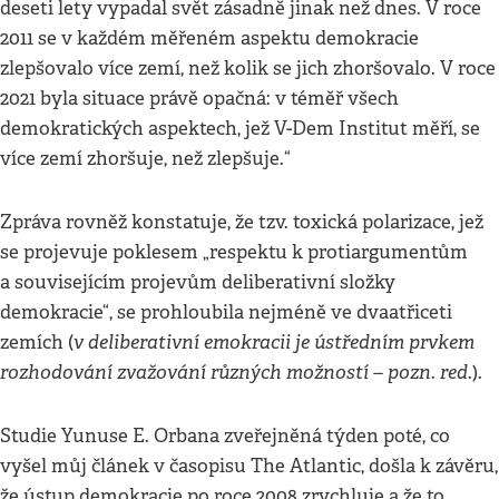
deseti lety vypadal svět zásadně jinak než dnes. V roce
2011 se v každém měřeném aspektu demokracie
zlepšovalo více zemí, než kolik se jich zhoršovalo. V roce
2021 byla situace právě opačná: v téměř všech
demokratických aspektech, jež V-Dem Institut měří, se
více zemí zhoršuje, než zlepšuje.“
Zpráva rovněž konstatuje, že tzv. toxická polarizace, jež
se projevuje poklesem „respektu k protiargumentům
a souvisejícím projevům deliberativní složky
demokracie“, se prohloubila nejméně ve dvaatřiceti
v deliberativní emokracii je ústředním prvkem
zemích (
rozhodování zvažování různých možností – pozn. red
.).
Studie Yunuse E. Orbana zveřejněná týden poté, co
vyšel můj článek v časopisu The Atlantic, došla k závěru,
že ústup demokracie po roce 2008 zrychluje a že to