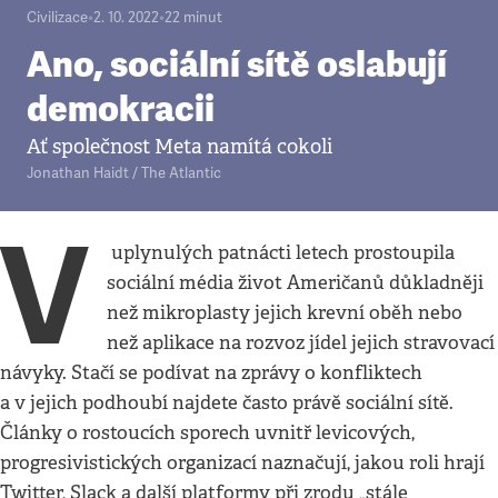
Civilizace
•
2. 10. 2022
•
22
minut
Ano, sociální sítě oslabují
demokracii
Ať společnost Meta namítá cokoli
Jonathan Haidt / The Atlantic
V
uplynulých patnácti letech prostoupila
sociální média život Američanů důkladněji
než mikroplasty jejich krevní oběh nebo
než aplikace na rozvoz jídel jejich stravovací
návyky. Stačí se podívat na zprávy o konfliktech
a v jejich podhoubí najdete často právě sociální sítě.
Články o rostoucích sporech uvnitř levicových,
progresivistických organizací naznačují, jakou roli hrají
Twitter, Slack a další platformy při zrodu „stále