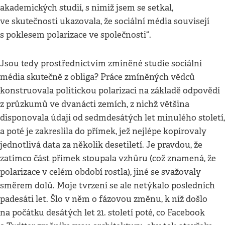
akademických studií, s nimiž jsem se setkal,
ve skutečnosti ukazovala, že sociální média souvisejí
s poklesem polarizace ve společnosti“.
Jsou tedy prostřednictvím zmíněné studie sociální
média skutečně z obliga? Práce zmíněných vědců
konstruovala politickou polarizaci na základě odpovědí
z průzkumů ve dvanácti zemích, z nichž většina
disponovala údaji od sedmdesátých let minulého století,
a poté je zakreslila do přímek, jež nejlépe kopírovaly
jednotlivá data za několik desetiletí. Je pravdou, že
zatímco část přímek stoupala vzhůru (což znamená, že
polarizace v celém období rostla), jiné se svažovaly
směrem dolů. Moje tvrzení se ale netýkalo posledních
padesáti let. Šlo v něm o fázovou změnu, k níž došlo
na počátku desátých let 21. století poté, co Facebook