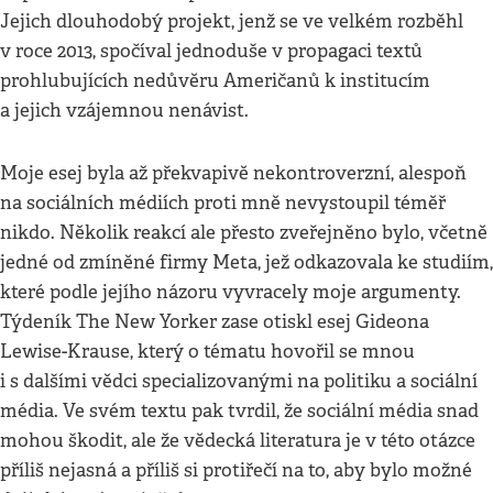
Jejich dlouhodobý projekt, jenž se ve velkém rozběhl
v roce 2013, spočíval jednoduše v propagaci textů
prohlubujících nedůvěru Američanů k institucím
a jejich vzájemnou nenávist.
Moje esej byla až překvapivě nekontroverzní, alespoň
na sociálních médiích proti mně nevystoupil téměř
nikdo. Několik reakcí ale přesto zveřejněno bylo, včetně
jedné od zmíněné firmy Meta, jež odkazovala ke studiím,
které podle jejího názoru vyvracely moje argumenty.
Týdeník The New Yorker zase otiskl esej Gideona
Lewise-Krause, který o tématu hovořil se mnou
i s dalšími vědci specializovanými na politiku a sociální
média. Ve svém textu pak tvrdil, že sociální média snad
mohou škodit, ale že vědecká literatura je v této otázce
příliš nejasná a příliš si protiřečí na to, aby bylo možné