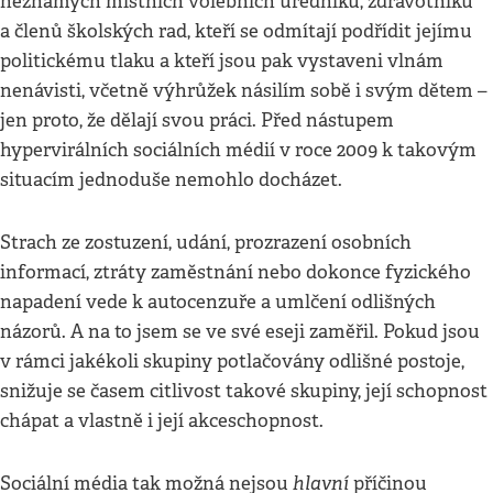
neznámých místních volebních úředníků, zdravotníků
a členů školských rad, kteří se odmítají podřídit jejímu
politickému tlaku a kteří jsou pak vystaveni vlnám
nenávisti, včetně výhrůžek násilím sobě i svým dětem –
jen proto, že dělají svou práci. Před nástupem
hypervirálních sociálních médií v roce 2009 k takovým
situacím jednoduše nemohlo docházet.
Strach ze zostuzení, udání, prozrazení osobních
informací, ztráty zaměstnání nebo dokonce fyzického
napadení vede k autocenzuře a umlčení odlišných
názorů. A na to jsem se ve své eseji zaměřil. Pokud jsou
v rámci jakékoli skupiny potlačovány odlišné postoje,
snižuje se časem citlivost takové skupiny, její schopnost
chápat a vlastně i její akceschopnost.
hlavní
Sociální média tak možná nejsou
příčinou