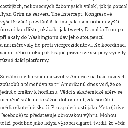
častějších, nekonečných žabomyších válek“, jak je popsal
Ryan Grim na serveru The Intercept. Kongresové
vyšetřování povstání 6. ledna pak, na mnohem vyšší
úrovni konfliktu, ukázalo, jak tweety Donalda Trumpa
přilákaly do Washingtonu dav jeho stoupenců
a nasměrovaly ho proti viceprezidentovi. Ke koordinaci
samotného útoku pak krajně pravicové skupiny využily
různé další platformy.
Sociální média změnila život v Americe na tisíc různých
způsobů a téměř dva ze tří Američanů dnes věří, že se
jedná o změny k horšímu. Vědci z akademické sféry se
nicméně stále nedokážou dohodnout, zda sociální
média skutečně škodí. Pro společnosti jako Meta (dříve
Facebook) to představuje obrovskou výhru. Mohou
totiž, podobně jako kdysi výrobci cigaret, tvrdit, že věda