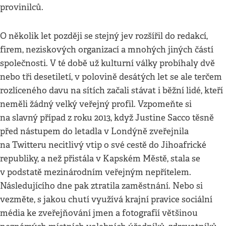
provinilců.
O několik let později se stejný jev rozšířil do redakcí,
firem, neziskových organizací a mnohých jiných částí
společnosti. V té době už kulturní války probíhaly dvě
nebo tři desetiletí, v polovině desátých let se ale terčem
rozlíceného davu na sítích začali stávat i běžní lidé, kteří
neměli žádný velký veřejný profil. Vzpomeňte si
na slavný případ z roku 2013, když Justine Sacco těsně
před nástupem do letadla v Londýně zveřejnila
na Twitteru necitlivý vtip o své cestě do Jihoafrické
republiky, a než přistála v Kapském Městě, stala se
v podstatě mezinárodním veřejným nepřítelem.
Následujícího dne pak ztratila zaměstnání. Nebo si
vezměte, s jakou chutí využívá krajní pravice sociální
média ke zveřejňování jmen a fotografií většinou