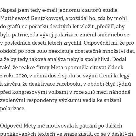
Napsal jsem tedy e-mail jednomu z autorů studie,
Matthewovi Gentzkowovi, a požádal ho, zda by mohl
do grafů na počátku desátých let vložit „předěl“, aby
bylo patrné, zda vývoj polarizace změnil směr nebo se
v posledních deseti letech zrychlil. Odpověděl mi, že pro
období po roce 2010 neexistuje dostatečné množství dat,
a že by tedy taková analýza nebyla spolehlivá. Dodal
také, že reakce firmy Meta opomněla citovat článek
z roku 2020, v němž došel spolu se svými třemi kolegy
k závěru, že deaktivace Facebooku v období čtyř týdnů
před kongresovými volbami v roce 2018 mezi náhodně
zvolenými respondenty výzkumu vedla ke snížení
polarizace.
Odpověď Mety mě motivovala k pátrání po dalších
publikovaných textech ve snaze zjistit, co se v desátých