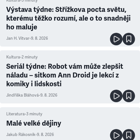
Kultura
•
3
minuty
Výstava týdne: Střížkova pocta světu,
kterému těžko rozumí, ale o to snadněji
ho maluje
Jan H. Vitvar
•
9. 8. 2026
Kultura
•
2
minuty
Seriál týdne: Robot vám může zlepšit
náladu – sitkom Ann Droid je lekcí z
komiky i lidskosti
Jindřiška Bláhová
•
9. 8. 2026
Literatura
•
3
minuty
Malé velké dějiny
Jakub Rákosník
•
9. 8. 2026