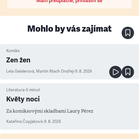
Mám předplatné, přihlásím se
Mohlo by vás zajímat
Komiks
Zen žen
Lela Geislerová
,
Martin Mach Ondřej
•
9. 8. 2026
Literatura
•
5
minut
Květy noci
Za komiksovými skladbami Laury Pérez
Kateřina Čopjaková
•
9. 8. 2026