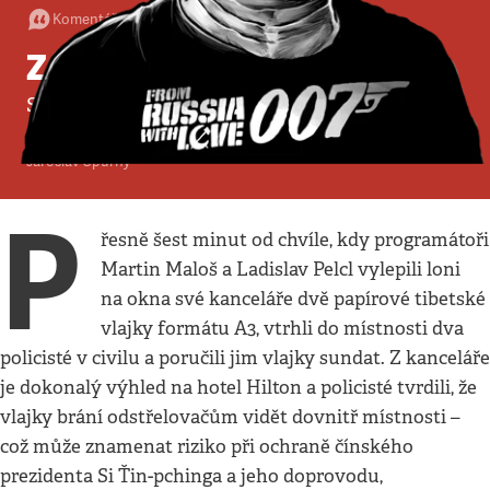
Komentář
:
Politika
•
16. 12. 2017
•
3
minuty
Záhada tibetských vlajek
Soudní verdikt, který může pomoci vysvětlit
chování policie
Jaroslav Spurný
P
řesně šest minut od chvíle, kdy programátoři
Martin Maloš a Ladislav Pelcl vylepili loni
na okna své kanceláře dvě papírové tibetské
vlajky formátu A3, vtrhli do místnosti dva
policisté v civilu a poručili jim vlajky sundat. Z kanceláře
je dokonalý výhled na hotel Hilton a policisté tvrdili, že
vlajky brání odstřelovačům vidět dovnitř místnosti –
což může znamenat riziko při ochraně čínského
prezidenta Si Ťin-pchinga a jeho doprovodu,