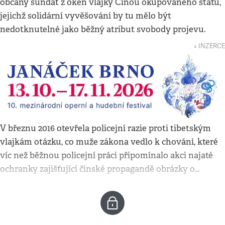
občany sundat z oken vlajky Čínou okupovaného státu,
jejichž solidární vyvěšování by tu mělo být
nedotknutelné jako běžný atribut svobody projevu.
↓ INZERCE
V březnu 2016 otevřela policejní razie proti tibetským
vlajkám otázku, co muže zákona vedlo k chování, které
víc než běžnou policejní práci připomínalo akci najaté
ochranky zajišťující čínské propagandě obrázky o…