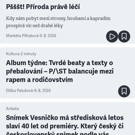
Pšššt! Příroda právě léčí
Kdy nám pobyt mezi stromy, houbami a kapradím
prospívá víc než drahé léky
Markéta Plíhalová
•
9. 8. 2026
Kultura
•
2
minuty
Album týdne: Tvrdé beaty a texty o
přebalování – P/\ST balancuje mezi
rapem a rodičovstvím
Eliška Palušová
•
9. 8. 2026
Anketa
Snímek Vesničko má středisková letos
slaví 40 let od premiéry. Který český či
československý snímek podle vás