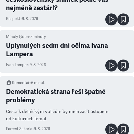
nejméně zestárl?
Respekt
•
9. 8. 2026
Minulý týden
•
3
minuty
Uplynulých sedm dní očima Ivana
Lampera
Ivan Lamper
•
9. 8. 2026
Komentář
•
6
minut
Demokratická strana řeší špatné
problémy
Cesta k dělnickým voličům by měla začít ústupem
od kulturních témat
Fareed Zakaria
•
9. 8. 2026