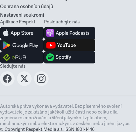
Ochrana osobních údajů
Nastavení soukromí
Aplikace Respekt
Poslouchejte nás
Sledujte nás
Autorská práva vykonává vydavatel. Bez písemného svolení
vydavatele je zakázáno jakékoli užití částí nebo celku díla,
zejména rozmnožování a šíření jakýmkoli způsobem,
mechanickým nebo elektronickým, v českém nebo jiném jazyce.
© Copyright Respekt Media a.s. ISSN 1801-1446