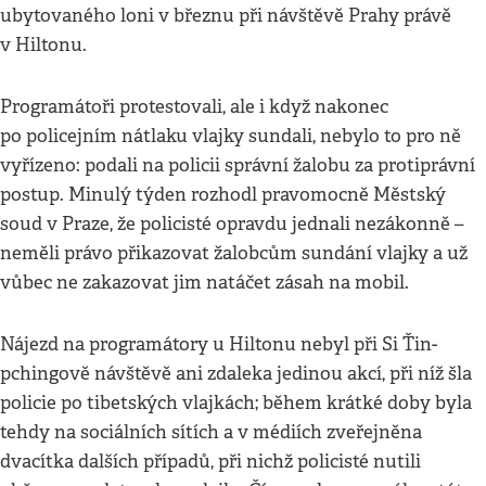
ubytovaného loni v březnu při návštěvě Prahy právě
v Hiltonu.
Programátoři protestovali, ale i když nakonec
po policejním nátlaku vlajky sundali, nebylo to pro ně
vyřízeno: podali na policii správní žalobu za protiprávní
postup. Minulý týden rozhodl pravomocně Městský
soud v Praze, že policisté opravdu jednali nezákonně –
neměli právo přikazovat žalobcům sundání vlajky a už
vůbec ne zakazovat jim natáčet zásah na mobil.
Nájezd na programátory u Hiltonu nebyl při Si Ťin-
pchingově návštěvě ani zdaleka jedinou akcí, při níž šla
policie po tibetských vlajkách; během krátké doby byla
tehdy na sociálních sítích a v médiích zveřejněna
dvacítka dalších případů, při nichž policisté nutili