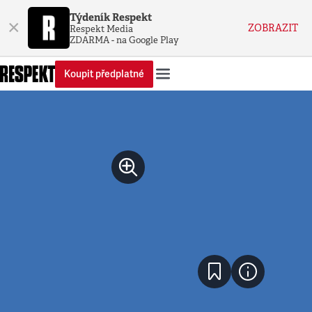
Týdeník Respekt
×
ZOBRAZIT
Respekt Media
ZDARMA - na Google Play
Koupit předplatné