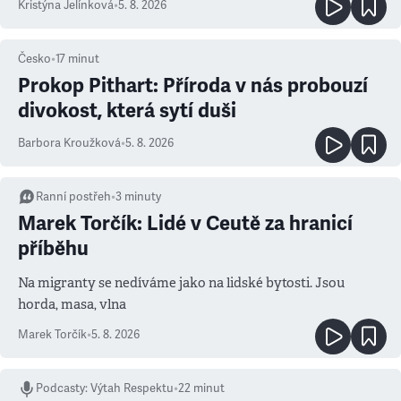
Kristýna Jelínková
•
5. 8. 2026
Česko
•
17
minut
Prokop Pithart: Příroda v nás probouzí
divokost, která sytí duši
Barbora Kroužková
•
5. 8. 2026
Ranní postřeh
•
3
minuty
Marek Torčík: Lidé v Ceutě za hranicí
příběhu
Na migranty se nedíváme jako na lidské bytosti. Jsou
horda, masa, vlna
Marek Torčík
•
5. 8. 2026
Podcasty
:
Výtah Respektu
•
22 minut