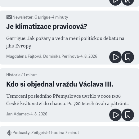
Newsletter
:
Garrigue
•
4
minuty
Je klimatizace pravicová?
Garrigue: Jak požáry a vedra mění politickou debatu na
jihu Evropy
Magdaléna Fajtová
,
Dominika Perlínová
•
4. 8. 2026
Historie
•
11
minut
Kdo si objednal vraždu Václava III.
Usmrcení posledního Přemyslovce uvrhlo v roce 1306
České království do chaosu. Po 720 letech úvah a pátrání
známe jména podezřelých
Jan Adamec
•
4. 8. 2026
Podcasty
:
Zeitgeist
•
1 hodina 7 minut