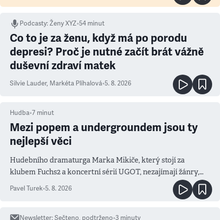
Podcasty
:
Ženy XYZ
•
54 minut
Co to je za ženu, když má po porodu
depresi? Proč je nutné začít brát vážně
duševní zdraví matek
Silvie Lauder
,
Markéta Plíhalová
•
5. 8. 2026
Hudba
•
7
minut
Mezi popem a undergroundem jsou ty
nejlepší věci
Hudebního dramaturga Marka Mikiče, který stojí za
klubem Fuchs2 a koncertní sérií UGOT, nezajímají žánry,
ale atmosféra
Pavel Turek
•
5. 8. 2026
Newsletter
:
Sečteno, podtrženo
•
3
minuty