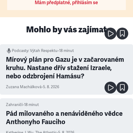
Mám předplatné, přihlásím se
Mohlo by vás zajímat
Podcasty
:
Výtah Respektu
•
18 minut
Mírový plán pro Gazu je v začarovaném
kruhu. Nastane dřív stažení Izraele,
nebo odzbrojení Hamásu?
Zuzana Machálková
•
5. 8. 2026
Zahraničí
•
18
minut
Pád milovaného a nenáviděného vědce
Anthonyho Fauciho
Katherine J. Wu
,
The Atlantic
•
5. 8. 2026