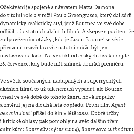
Očekávání je spojené s návratem Matta Damona
do titulní role a v režii Paula Greengrasse, který dal sérii
dynamický realistický styl, jenž Bournea ve své době
odlišil od ostatních akčních filmů. A skepse s pocitem, že
zodpovězením otázky „kdo je Jason Bourne“ se série
přirozeně uzavřela a vše ostatní může být jen
nastavovaná kaše. Na verdikt od českých diváků dojde
28. července, kdy bude mít snímek domácí premiéru.
Ve světle současných, nadupaných a superrychlých
akčních filmů to už tak nemusí vypadat, ale Bourne
vnesl ve své době do tohoto žánru nové impulzy
Agent
a změnil jej na dlouhá léta dopředu. První film
bez minulosti
přišel do kin v létě 2002. Dobré tržby
i kritické ohlasy pak pomohly na svět dalším třem
Bourneův mýtus
Bourneovo ultimátum
snímkům:
(2004),