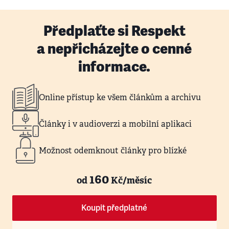
Předplaťte si Respekt
a nepřicházejte o cenné
informace.
Online přístup ke všem článkům a archivu
Články i v audioverzi a mobilní aplikaci
Možnost odemknout články pro blízké
160
od
Kč/měsíc
Koupit předplatné