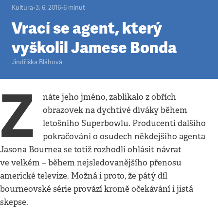
Kultura
•
3. 6. 2016
•
6
minut
Vrací se agent, který
vyškolil Jamese Bonda
Jindřiška Bláhová
Z
náte jeho jméno, zablikalo z obřích
obrazovek na dychtivé diváky během
letošního Superbowlu. Producenti dalšího
pokračování o osudech někdejšího agenta
Jasona Bournea se totiž rozhodli ohlásit návrat
ve velkém – během nejsledovanějšího přenosu
americké televize. Možná i proto, že pátý díl
bourneovské série provází kromě očekávání i jistá
skepse.