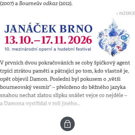
Bourneův odkaz
(2007) a
(2012).
↓ INZERCE
V prvních dvou pokračováních se coby špičkový agent
trpící ztrátou paměti a pátrající po tom, kdo vlastně je,
opět objevil Damon. Poslední byl pokusem o „větší
bourneovský vesmír“ – přeloženo do běžného jazyka
snahou nechat zlatou slípku snášet vejce co nejdéle –
a Damona vystřídal v roli jiného…