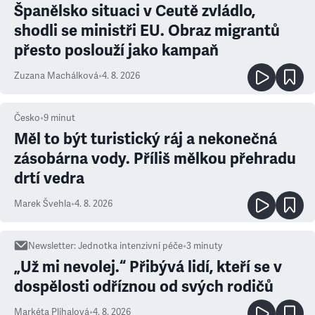
Španělsko situaci v Ceutě zvládlo,
shodli se ministři EU. Obraz migrantů
přesto poslouží jako kampaň
Zuzana Machálková
•
4. 8. 2026
Česko
•
9
minut
Měl to být turistický ráj a nekonečná
zásobárna vody. Příliš mělkou přehradu
drtí vedra
Marek Švehla
•
4. 8. 2026
Newsletter
:
Jednotka intenzivní péče
•
3
minuty
„Už mi nevolej.“ Přibývá lidí, kteří se v
dospělosti odříznou od svých rodičů
Markéta Plíhalová
•
4. 8. 2026