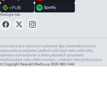
Sledujte nás
Autorská práva vykonává vydavatel. Bez písemného svolení
vydavatele je zakázáno jakékoli užití částí nebo celku díla,
zejména rozmnožování a šíření jakýmkoli způsobem,
mechanickým nebo elektronickým, v českém nebo jiném jazyce.
© Copyright Respekt Media a.s. ISSN 1801-1446