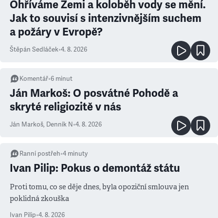
Ohříváme Zemi a koloběh vody se mění.
Jak to souvisí s intenzivnějším suchem
a požáry v Evropě?
Štěpán Sedláček
•
4. 8. 2026
Komentář
•
6
minut
Ján Markoš: O posvátné Pohodě a
skryté religiozitě v nás
Ján Markoš
,
Denník N
•
4. 8. 2026
Ranní postřeh
•
4
minuty
Ivan Pilip: Pokus o demontáž státu
Proti tomu, co se děje dnes, byla opoziční smlouva jen
poklidná zkouška
Ivan Pilip
•
4. 8. 2026