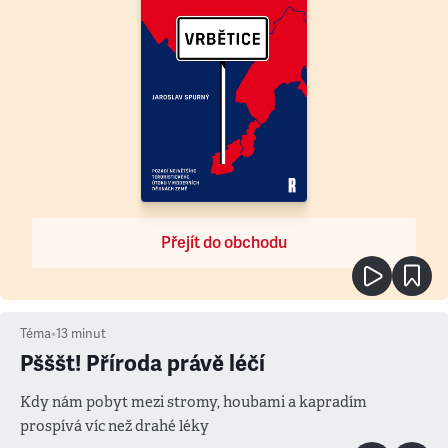
Přejít do obchodu
Téma
•
13
minut
Pšššt! Příroda právě léčí
Kdy nám pobyt mezi stromy, houbami a kapradím
prospívá víc než drahé léky