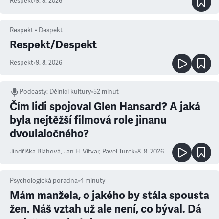
Respekt
•
9. 8. 2026
Respekt • Despekt
Respekt/Despekt
Respekt
•
9. 8. 2026
Podcasty
:
Dělníci kultury
•
52 minut
Čím lidi spojoval Glen Hansard? A jaká
byla nejtěžší filmová role jinanu
dvoulaločného?
Jindřiška Bláhová
,
Jan H. Vitvar
,
Pavel Turek
•
8. 8. 2026
Psychologická poradna
•
4
minuty
Mám manžela, o jakého by stála spousta
žen. Náš vztah už ale není, co býval. Dá