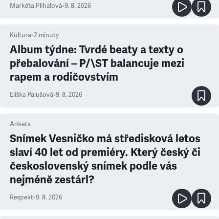
Markéta Plíhalová
•
9. 8. 2026
Kultura
•
2
minuty
Album týdne: Tvrdé beaty a texty o
přebalování – P/\ST balancuje mezi
rapem a rodičovstvím
Eliška Palušová
•
9. 8. 2026
Anketa
Snímek Vesničko má středisková letos
slaví 40 let od premiéry. Který český či
československý snímek podle vás
nejméně zestárl?
Respekt
•
9. 8. 2026