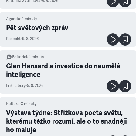
Kateřina Švermová
•
9. 8. 2026
Agenda
•
4
minuty
Pět světových zpráv
Respekt
•
9. 8. 2026
Editorial
•
4
minuty
Glen Hansard a investice do neumělé
inteligence
Erik Tabery
•
9. 8. 2026
Kultura
•
3
minuty
Výstava týdne: Střížkova pocta světu,
kterému těžko rozumí, ale o to snadněji
ho maluje