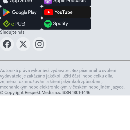
Sledujte nás
Autorská práva vykonává vydavatel. Bez písemného svolení
vydavatele je zakázáno jakékoli užití částí nebo celku díla,
zejména rozmnožování a šíření jakýmkoli způsobem,
mechanickým nebo elektronickým, v českém nebo jiném jazyce.
© Copyright Respekt Media a.s. ISSN 1801-1446