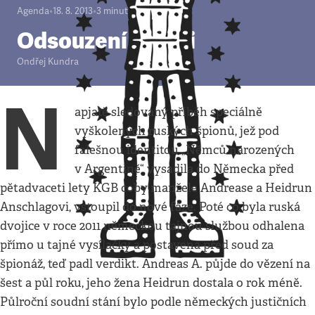
Agenda
•
18. 8. 2013
•
3
minuty
Odsouzení špioni
Ondřej Kundra
N
apjatě sledovaný příběh speciálně
vyškolených ruských špionů, jež pod
falešnou identitou „Němců narozených
v Argentině“ vysadila do Německa před
pětadvaceti lety KGB coby manžele Andrease a Heidrun
Anschlagovi, vstoupil do nové fáze. Poté co byla ruská
dvojice v roce 2011 německou tajnou službou odhalena
přímo u tajné vysílačky a postavena před soud za
špionáž, teď padl verdikt. Andreas A. půjde do vězení na
šest a půl roku, jeho žena Heidrun dostala o rok méně.
Půlroční soudní stání bylo podle německých justičních