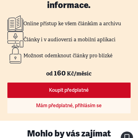
informace.
Online přístup ke všem článkům a archivu
Články i v audioverzi a mobilní aplikaci
Možnost odemknout články pro blízké
160
od
Kč/měsíc
Koupit předplatné
Mám předplatné, přihlásím se
Mohlo by vás zajímat