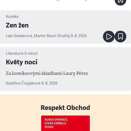
Komiks
Zen žen
Lela Geislerová
,
Martin Mach Ondřej
•
9. 8. 2026
Literatura
•
5
minut
Květy noci
Za komiksovými skladbami Laury Pérez
Kateřina Čopjaková
•
9. 8. 2026
Respekt Obchod