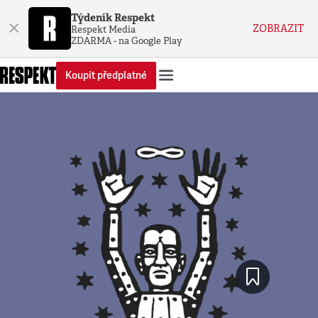
Týdeník Respekt
×
ZOBRAZIT
Respekt Media
ZDARMA - na Google Play
Koupit předplatné