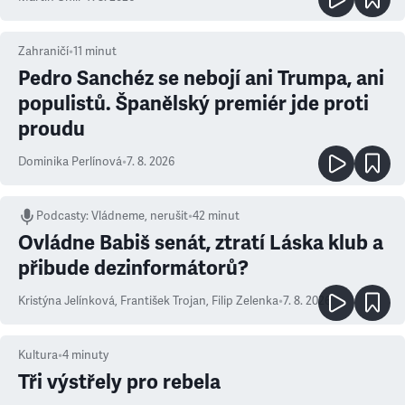
Zahraničí
•
11
minut
Pedro Sanchéz se nebojí ani Trumpa, ani
populistů. Španělský premiér jde proti
proudu
Dominika Perlínová
•
7. 8. 2026
Podcasty
:
Vládneme, nerušit
•
42 minut
Ovládne Babiš senát, ztratí Láska klub a
přibude dezinformátorů?
Kristýna Jelínková
,
František Trojan
,
Filip Zelenka
•
7. 8. 2026
Kultura
•
4
minuty
Tři výstřely pro rebela