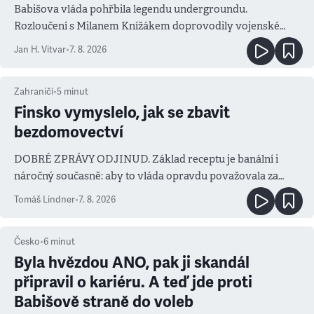
Babišova vláda pohřbila legendu undergroundu.
Rozloučení s Milanem Knížákem doprovodily vojenské
salvy i kritika pokrokářů
Jan H. Vitvar
•
7. 8. 2026
Zahraničí
•
5
minut
Finsko vymyslelo, jak se zbavit
bezdomovectví
DOBRÉ ZPRÁVY ODJINUD. Základ receptu je banální i
náročný současně: aby to vláda opravdu považovala za
prioritu
Tomáš Lindner
•
7. 8. 2026
Česko
•
6
minut
Byla hvězdou ANO, pak ji skandál
připravil o kariéru. A teď jde proti
Babišově straně do voleb