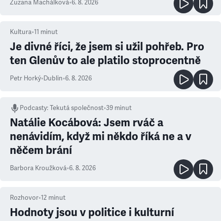
Zuzana Machálková
•
6. 8. 2026
Kultura
•
11
minut
Je divné říci, že jsem si užil pohřeb. Pro
ten Glenův to ale platilo stoprocentně
Petr Horký
•
Dublin
•
6. 8. 2026
Podcasty
:
Tekutá společnost
•
39 minut
Natálie Kocábová: Jsem rváč a
nenávidím, když mi někdo říká ne a v
něčem brání
Barbora Kroužková
•
6. 8. 2026
Rozhovor
•
12
minut
Hodnoty jsou v politice i kulturní