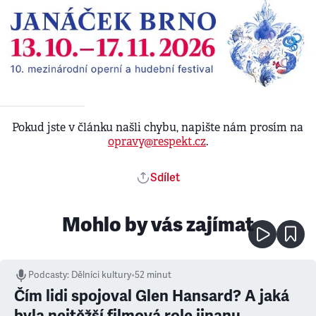
Pokud jste v článku našli chybu, napište nám prosím na
opravy@respekt.cz
.
Sdílet
Mohlo by vás zajímat
Podcasty
:
Dělníci kultury
•
52 minut
Čím lidi spojoval Glen Hansard? A jaká
byla nejtěžší filmová role jinanu