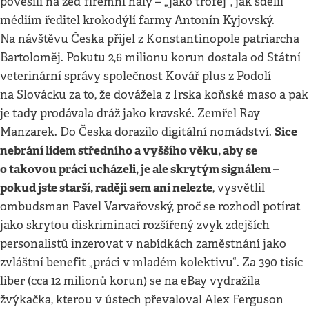
pověsili na zeď firemní haly – „jako trofej“, jak sdělil
médiím ředitel krokodýlí farmy Antonín Kyjovský.
Na návštěvu Česka přijel z Konstantinopole patriarcha
Bartoloměj. Pokutu 2,6 milionu korun dostala od Státní
veterinární správy společnost Kovář plus z Podolí
na Slovácku za to, že dovážela z Irska koňské maso a pak
je tady prodávala dráž jako kravské. Zemřel Ray
Sice
Manzarek. Do Česka dorazilo digitální nomádství.
nebrání lidem středního a vyššího věku, aby se
o takovou práci ucházeli, je ale skrytým signálem –
pokud jste starší, raději sem ani nelezte
, vysvětlil
ombudsman Pavel Varvařovský, proč se rozhodl potírat
jako skrytou diskriminaci rozšířený zvyk zdejších
personalistů inzerovat v nabídkách zaměstnání jako
zvláštní benefit „práci v mladém kolektivu“. Za 390 tisíc
liber (cca 12 milionů korun) se na eBay vydražila
žvýkačka, kterou v ústech převaloval Alex Ferguson