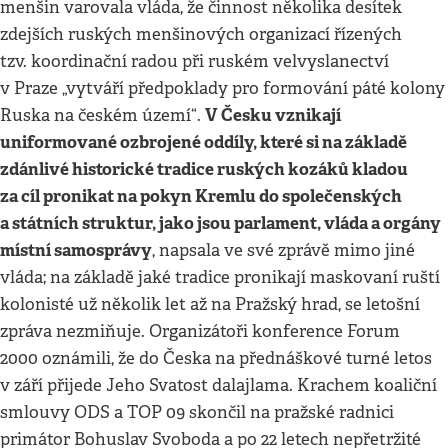
menšin varovala vláda, že činnost několika desítek
zdejších ruských menšinových organizací řízených
tzv. koordinační radou při ruském velvyslanectví
v Praze „vytváří předpoklady pro formování páté kolony
V Česku vznikají
Ruska na českém území“.
uniformované ozbrojené oddíly, které si na základě
zdánlivé historické tradice ruských kozáků kladou
za cíl pronikat na pokyn Kremlu do společenských
a státních struktur, jako jsou parlament, vláda a orgány
místní samosprávy
, napsala ve své zprávě mimo jiné
vláda; na základě jaké tradice pronikají maskovaní ruští
kolonisté už několik let až na Pražský hrad, se letošní
zpráva nezmiňuje. Organizátoři konference Forum
2000 oznámili, že do Česka na přednáškové turné letos
v září přijede Jeho Svatost dalajlama. Krachem koaliční
smlouvy ODS a TOP 09 skončil na pražské radnici
primátor Bohuslav Svoboda a po 22 letech nepřetržité