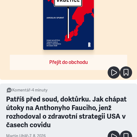
Přejít do obchodu
Komentář
•
4
minuty
Patříš před soud, doktůrku. Jak chápat
útoky na Anthonyho Fauciho, jenž
rozhodoval o zdravotní strategii USA v
časech covidu
Martin Uhlíř
•
7. 8. 2026