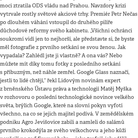
moci ztratila ODS vládu nad Prahou. Navzdory krizi
vytrvale rostly světové akciové trhy. Premiér Petr Nečas
po dlouhém váhání vstoupil do druhého pilíře
důchodové reformy svého kabinetu. „Všichni ochránci
soukromí vidí jen to nejhorší, ale představte si, že byste
měl fotografie z prvního setkání se svou ženou. Jak
vypadala? Zahlédl jste ji vlastně? A ona vás? Nebo
můžete mít díky tomu fotky z posledního setkání
s příbuzným, než náhle zemřel. Google Glass naznačí,
jestli to lidé chtějí,“ řekl Lidovým novinám expert
z brněnského Ústavu práva a technologií Matěj Myška
v rozhovoru o poslední technologické novince velkého
světa, brýlích Google, které na slovní pokyn vyfotí
všechno, na co se jejich majitel podívá. V zemědělském
podniku Agro Jevišovice zabili a namleli do salámů
prvního krokodýla ze svého velkochovu a jeho kůži