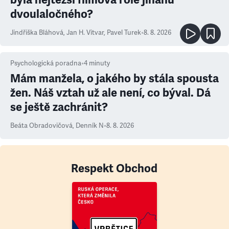
dvoulaločného?
Jindřiška Bláhová
,
Jan H. Vitvar
,
Pavel Turek
•
8. 8. 2026
Psychologická poradna
•
4
minuty
Mám manžela, o jakého by stála spousta
žen. Náš vztah už ale není, co býval. Dá
se ještě zachránit?
Beáta Obradovičová
,
Denník N
•
8. 8. 2026
Respekt Obchod