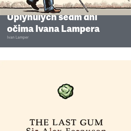
Minulý týden
•
26. 5. 2013
•
4
minuty
Uplynulých sedm dní
očima Ivana Lampera
Ivan Lamper