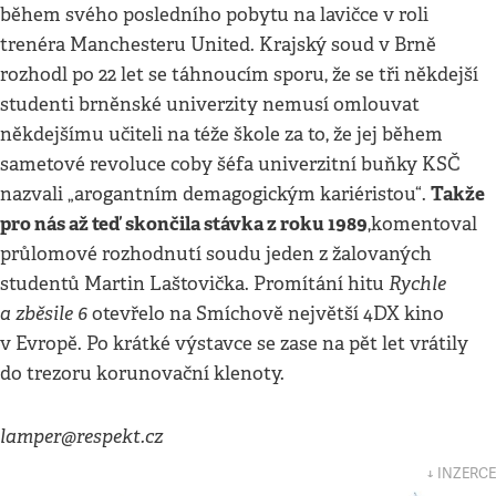
během svého posledního pobytu na lavičce v roli
trenéra Manchesteru United. Krajský soud v Brně
rozhodl po 22 let se táhnoucím sporu, že se tři někdejší
studenti brněnské univerzity nemusí omlouvat
někdejšímu učiteli na téže škole za to, že jej během
sametové revoluce coby šéfa univerzitní buňky KSČ
Takže
nazvali „arogantním demagogickým kariéristou“.
pro nás až teď skončila stávka z roku 1989
,
komentoval
průlomové rozhodnutí soudu jeden z žalovaných
Rychle
studentů Martin Laštovička. Promítání hitu
a zběsile 6
otevřelo na Smíchově největší 4DX kino
v Evropě. Po krátké výstavce se zase na pět let vrátily
do trezoru korunovační klenoty.
lamper@respekt.cz
↓ INZERCE