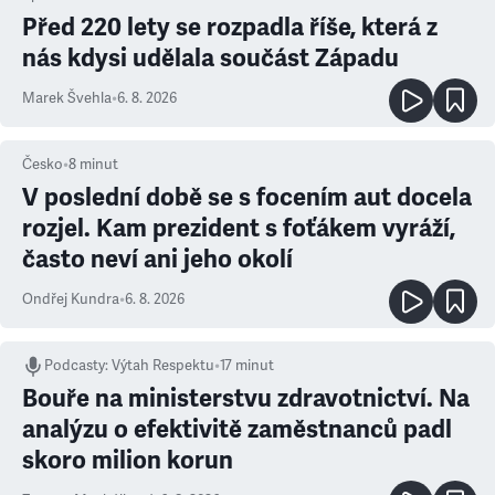
Před 220 lety se rozpadla říše, která z
nás kdysi udělala součást Západu
Marek Švehla
•
6. 8. 2026
Česko
•
8
minut
V poslední době se s focením aut docela
rozjel. Kam prezident s foťákem vyráží,
často neví ani jeho okolí
Ondřej Kundra
•
6. 8. 2026
Podcasty
:
Výtah Respektu
•
17 minut
Bouře na ministerstvu zdravotnictví. Na
analýzu o efektivitě zaměstnanců padl
skoro milion korun