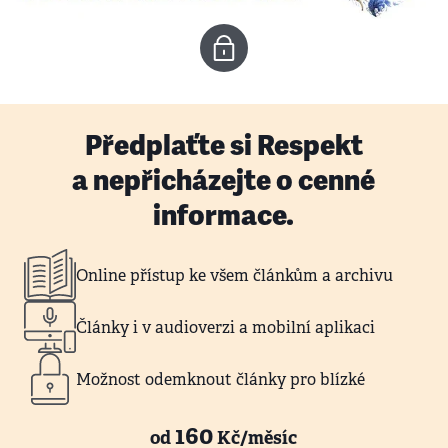
Předplaťte si Respekt
a nepřicházejte o cenné
informace.
Online přístup ke všem článkům a archivu
Články i v audioverzi a mobilní aplikaci
Možnost odemknout články pro blízké
160
od
Kč/měsíc