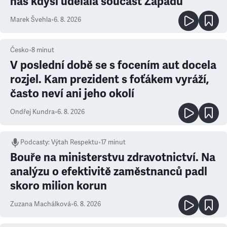
nás kdysi udělala součást Západu
Marek Švehla
•
6. 8. 2026
Česko
•
8
minut
V poslední době se s focením aut docela
rozjel. Kam prezident s foťákem vyráží,
často neví ani jeho okolí
Ondřej Kundra
•
6. 8. 2026
Podcasty
:
Výtah Respektu
•
17 minut
Bouře na ministerstvu zdravotnictví. Na
analýzu o efektivitě zaměstnanců padl
skoro milion korun
Zuzana Machálková
•
6. 8. 2026