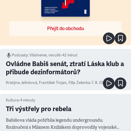
Přejít do obchodu
Podcasty
:
Vládneme, nerušit
•
42 minut
Ovládne Babiš senát, ztratí Láska klub a
přibude dezinformátorů?
Kristýna Jelínková
,
František Trojan
,
Filip Zelenka
•
7. 8. 2026
Kultura
•
4
minuty
Tři výstřely pro rebela
Babišova vláda pohřbila legendu undergroundu.
Rozloučení s Milanem Knížákem doprovodily vojenské