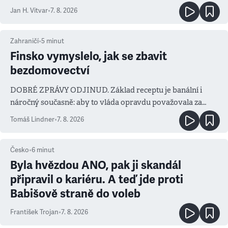
salvy i kritika pokrokářů
Jan H. Vitvar
•
7. 8. 2026
Zahraničí
•
5
minut
Finsko vymyslelo, jak se zbavit
bezdomovectví
DOBRÉ ZPRÁVY ODJINUD. Základ receptu je banální i
náročný současně: aby to vláda opravdu považovala za
prioritu
Tomáš Lindner
•
7. 8. 2026
Česko
•
6
minut
Byla hvězdou ANO, pak ji skandál
připravil o kariéru. A teď jde proti
Babišově straně do voleb
František Trojan
•
7. 8. 2026