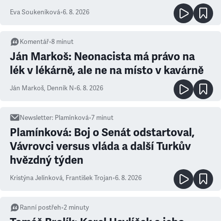
Eva Soukeníková
•
6. 8. 2026
Komentář
•
8
minut
Ján Markoš: Neonacista má právo na
lék v lékárně, ale ne na místo v kavárně
Ján Markoš
,
Denník N
•
6. 8. 2026
Newsletter
:
Plamínková
•
7
minut
Plamínková: Boj o Senát odstartoval,
Vávrovci versus vláda a další Turkův
hvězdný týden
Kristýna Jelínková
,
František Trojan
•
6. 8. 2026
Ranní postřeh
•
2
minuty