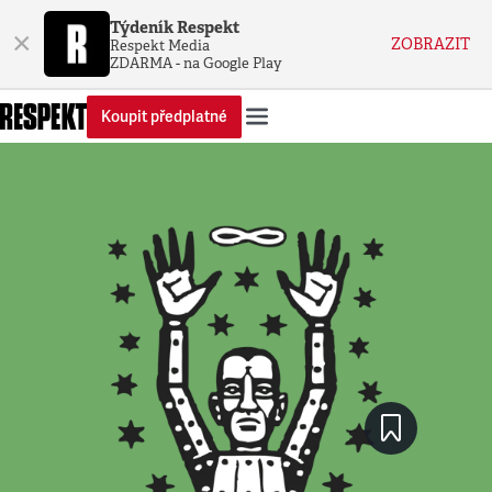
Týdeník Respekt
×
ZOBRAZIT
Respekt Media
ZDARMA - na Google Play
Koupit předplatné