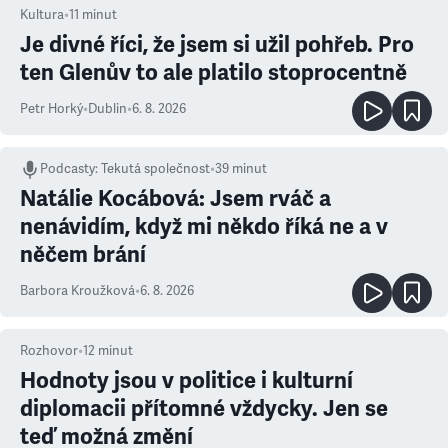
Kultura
•
11
minut
Je divné říci, že jsem si užil pohřeb. Pro
ten Glenův to ale platilo stoprocentně
Petr Horký
•
Dublin
•
6. 8. 2026
Podcasty
:
Tekutá společnost
•
39 minut
Natálie Kocábová: Jsem rváč a
nenávidím, když mi někdo říká ne a v
něčem brání
Barbora Kroužková
•
6. 8. 2026
Rozhovor
•
12
minut
Hodnoty jsou v politice i kulturní
diplomacii přítomné vždycky. Jen se
teď možná změní