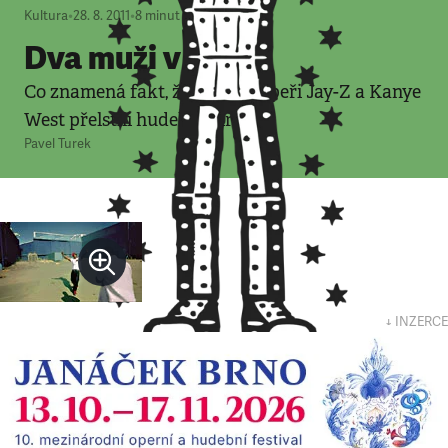
Kultura
•
28. 8. 2011
•
8
minut
Dva muži v akci
Co znamená fakt, že elitní rappeři Jay-Z a Kanye
West přelstili hudební piráty
Pavel Turek
↓ INZERCE