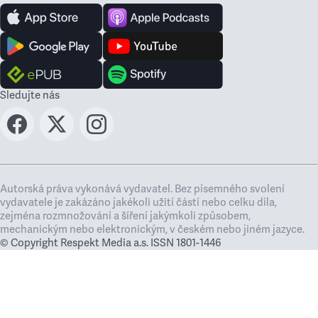
Sledujte nás
Autorská práva vykonává vydavatel. Bez písemného svolení
vydavatele je zakázáno jakékoli užití částí nebo celku díla,
zejména rozmnožování a šíření jakýmkoli způsobem,
mechanickým nebo elektronickým, v českém nebo jiném jazyce.
© Copyright Respekt Media a.s. ISSN 1801-1446