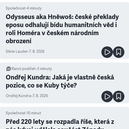
Společnost
•
4
minuty
Odysseus aka Hněwoš: české překlady
eposu odhalují bídu humanitních věd i
roli Homéra v českém národním
obrození
Silvie Lauder
•
7. 8. 2026
Ranní postřeh
•
3
minuty
Ondřej Kundra: Jaká je vlastně česká
pozice, co se Kuby týče?
Ondřej Kundra
•
7. 8. 2026
Společnost
•
10
minut
Před 220 lety se rozpadla říše, která z