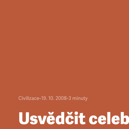
Civilizace
•
19. 10. 2008
•
3
minuty
Usvědčit celeb