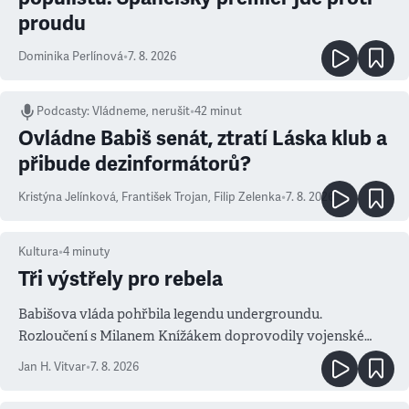
proudu
Dominika Perlínová
•
7. 8. 2026
Podcasty
:
Vládneme, nerušit
•
42 minut
Ovládne Babiš senát, ztratí Láska klub a
přibude dezinformátorů?
Kristýna Jelínková
,
František Trojan
,
Filip Zelenka
•
7. 8. 2026
Kultura
•
4
minuty
Tři výstřely pro rebela
Babišova vláda pohřbila legendu undergroundu.
Rozloučení s Milanem Knížákem doprovodily vojenské
salvy i kritika pokrokářů
Jan H. Vitvar
•
7. 8. 2026