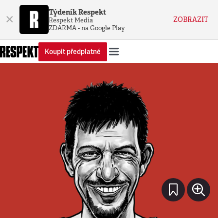
Týdeník Respekt
×
ZOBRAZIT
Respekt Media
ZDARMA - na Google Play
Koupit předplatné