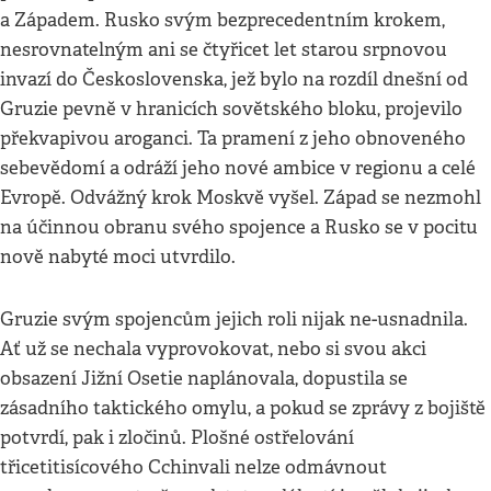
a Západem. Rusko svým bezprecedentním krokem,
nesrovnatelným ani se čtyřicet let starou srpnovou
invazí do Československa, jež bylo na rozdíl dnešní od
Gruzie pevně v hranicích sovětského bloku, projevilo
překvapivou aroganci. Ta pramení z jeho obnoveného
sebevědomí a odráží jeho nové ambice v regionu a celé
Evropě. Odvážný krok Moskvě vyšel. Západ se nezmohl
na účinnou obranu svého spojence a Rusko se v pocitu
nově nabyté moci utvrdilo.
Gruzie svým spojencům jejich roli nijak ne-usnadnila.
Ať už se nechala vyprovokovat, nebo si svou akci
obsazení Jižní Osetie naplánovala, dopustila se
zásadního taktického omylu, a pokud se zprávy z bojiště
potvrdí, pak i zločinů. Plošné ostřelování
třicetitisícového Cchinvali nelze odmávnout