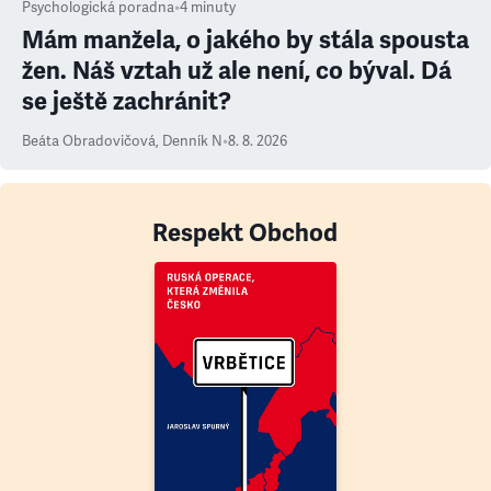
Psychologická poradna
•
4
minuty
Mám manžela, o jakého by stála spousta
žen. Náš vztah už ale není, co býval. Dá
se ještě zachránit?
Beáta Obradovičová
,
Denník N
•
8. 8. 2026
Respekt Obchod