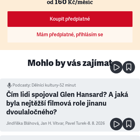
160
od
Kč/měsíc
Koupit předplatné
Mám předplatné, přihlásím se
Mohlo by vás zajímat
Podcasty
:
Dělníci kultury
•
52 minut
Čím lidi spojoval Glen Hansard? A jaká
byla nejtěžší filmová role jinanu
dvoulaločného?
Jindřiška Bláhová
,
Jan H. Vitvar
,
Pavel Turek
•
8. 8. 2026