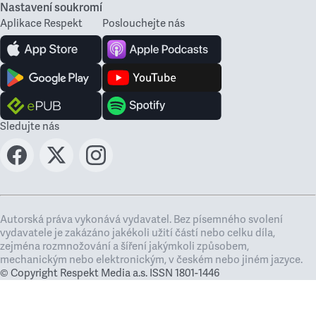
Nastavení soukromí
Aplikace Respekt
Poslouchejte nás
Sledujte nás
Autorská práva vykonává vydavatel. Bez písemného svolení
vydavatele je zakázáno jakékoli užití částí nebo celku díla,
zejména rozmnožování a šíření jakýmkoli způsobem,
mechanickým nebo elektronickým, v českém nebo jiném jazyce.
© Copyright Respekt Media a.s. ISSN 1801-1446