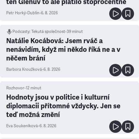
ten Glenův to ale platilo stoprocentně
Petr Horký
•
Dublin
•
6. 8. 2026
Podcasty
:
Tekutá společnost
•
39 minut
Natálie Kocábová: Jsem rváč a
nenávidím, když mi někdo říká ne a v
něčem brání
Barbora Kroužková
•
6. 8. 2026
Rozhovor
•
12
minut
Hodnoty jsou v politice i kulturní
diplomacii přítomné vždycky. Jen se
teď možná změní
Eva Soukeníková
•
6. 8. 2026