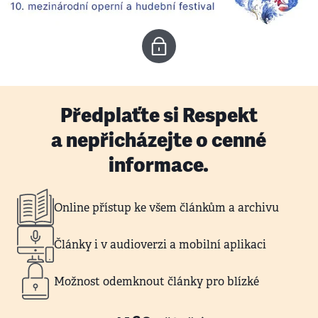
Předplaťte si Respekt
a nepřicházejte o cenné
informace.
Online přístup ke všem článkům a archivu
Články i v audioverzi a mobilní aplikaci
Možnost odemknout články pro blízké