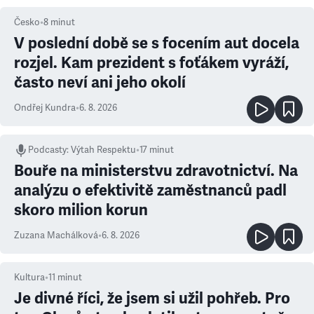
Česko
•
8
minut
V poslední době se s focením aut docela
rozjel. Kam prezident s foťákem vyráží,
často neví ani jeho okolí
Ondřej Kundra
•
6. 8. 2026
Podcasty
:
Výtah Respektu
•
17 minut
Bouře na ministerstvu zdravotnictví. Na
analýzu o efektivitě zaměstnanců padl
skoro milion korun
Zuzana Machálková
•
6. 8. 2026
Kultura
•
11
minut
Je divné říci, že jsem si užil pohřeb. Pro