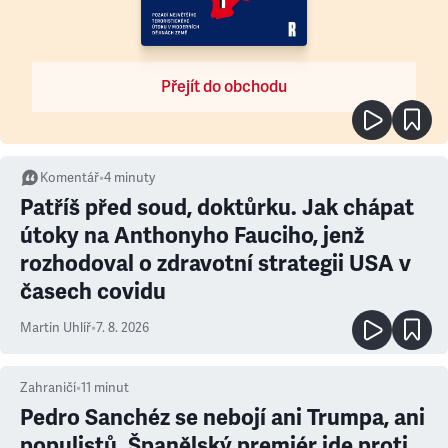
Přejít do obchodu
Komentář
•
4
minuty
Patříš před soud, doktůrku. Jak chápat
útoky na Anthonyho Fauciho, jenž
rozhodoval o zdravotní strategii USA v
časech covidu
Martin Uhlíř
•
7. 8. 2026
Zahraničí
•
11
minut
Pedro Sanchéz se nebojí ani Trumpa, ani
populistů. Španělský premiér jde proti