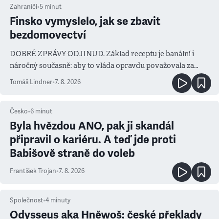
Zahraničí
•
5
minut
Finsko vymyslelo, jak se zbavit
bezdomovectví
DOBRÉ ZPRÁVY ODJINUD. Základ receptu je banální i
náročný současně: aby to vláda opravdu považovala za
prioritu
Tomáš Lindner
•
7. 8. 2026
Česko
•
6
minut
Byla hvězdou ANO, pak ji skandál
připravil o kariéru. A teď jde proti
Babišově straně do voleb
František Trojan
•
7. 8. 2026
Společnost
•
4
minuty
Odysseus aka Hněwoš: české překlady