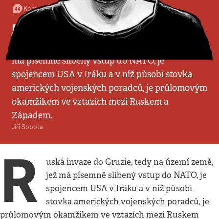
Komentář
•
17. 8. 2008
•
6
minut
Ruské probuzení
Ruská invaze do Gruzie, tedy na území země, jež
má písemně slíbený vstup do NATO, je
spojencem USA v Iráku a v níž působí stovka
amerických vojenských poradců, je průlomovým
okamžikem ve vztazích mezi Ruskem a
Západem.
Jiří Sobota
R
uská invaze do Gruzie, tedy na území země,
jež má písemně slíbený vstup do NATO, je
spojencem USA v Iráku a v níž působí
stovka amerických vojenských poradců, je
průlomovým okamžikem ve vztazích mezi Ruskem