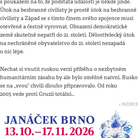
s poukazem na to, že podstata událostí je někde jinde.
Útok na bezbranné civilisty je prostě útok na bezbranné
civilisty a Západ se s tímto činem svého spojence musí
otevřeně a čestně vyrovnat. Obsazení demokratické
země skutečně nepatří do 21. století. Dělostřelecký útok
na nechráněné obyvatelstvo do 21. století nezapadá
o nic lépe.
Nechat si vnutit ruskou verzi příběhu o nezbytném
humanitárním zásahu by ale bylo směšně naivní. Rusko
se na „svou“ chvíli dlouho připravovalo. Od roku
2005 vede proti Gruzii totální…
↓ INZERCE