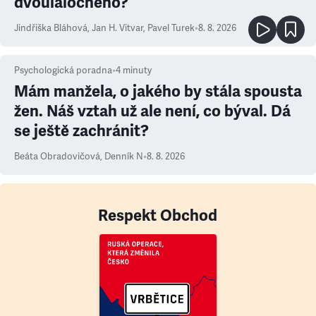
dvoulaločného?
Jindřiška Bláhová
,
Jan H. Vitvar
,
Pavel Turek
•
8. 8. 2026
Psychologická poradna
•
4
minuty
Mám manžela, o jakého by stála spousta
žen. Náš vztah už ale není, co býval. Dá
se ještě zachránit?
Beáta Obradovičová
,
Denník N
•
8. 8. 2026
Respekt Obchod