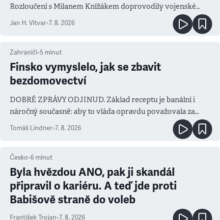
Rozloučení s Milanem Knížákem doprovodily vojenské
salvy i kritika pokrokářů
Jan H. Vitvar
•
7. 8. 2026
Zahraničí
•
5
minut
Finsko vymyslelo, jak se zbavit
bezdomovectví
DOBRÉ ZPRÁVY ODJINUD. Základ receptu je banální i
náročný současně: aby to vláda opravdu považovala za
prioritu
Tomáš Lindner
•
7. 8. 2026
Česko
•
6
minut
Byla hvězdou ANO, pak ji skandál
připravil o kariéru. A teď jde proti
Babišově straně do voleb
František Trojan
•
7. 8. 2026