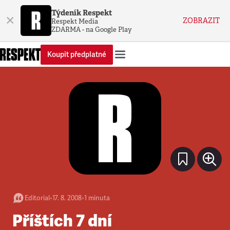
Týdeník Respekt
×
ZOBRAZIT
Respekt Media
ZDARMA - na Google Play
Koupit předplatné
Editorial
•
17. 8. 2008
•
1
minuta
Příštích 7 dní