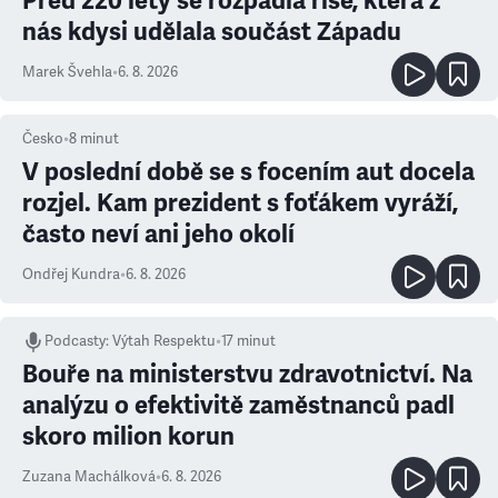
Před 220 lety se rozpadla říše, která z
nás kdysi udělala součást Západu
Marek Švehla
•
6. 8. 2026
Česko
•
8
minut
V poslední době se s focením aut docela
rozjel. Kam prezident s foťákem vyráží,
často neví ani jeho okolí
Ondřej Kundra
•
6. 8. 2026
Podcasty
:
Výtah Respektu
•
17 minut
Bouře na ministerstvu zdravotnictví. Na
analýzu o efektivitě zaměstnanců padl
skoro milion korun
Zuzana Machálková
•
6. 8. 2026