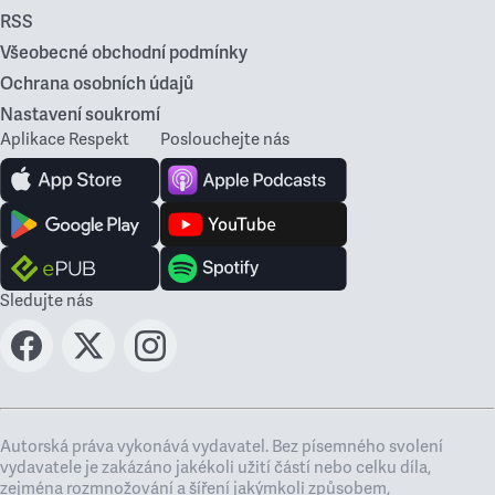
RSS
Všeobecné obchodní podmínky
Ochrana osobních údajů
Nastavení soukromí
Aplikace Respekt
Poslouchejte nás
Sledujte nás
Autorská práva vykonává vydavatel. Bez písemného svolení
vydavatele je zakázáno jakékoli užití částí nebo celku díla,
zejména rozmnožování a šíření jakýmkoli způsobem,