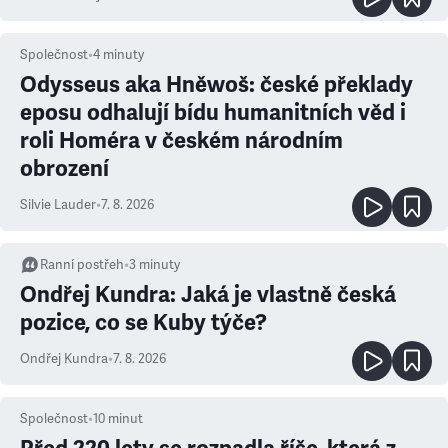
Společnost
•
4
minuty
Odysseus aka Hněwoš: české překlady
eposu odhalují bídu humanitních věd i
roli Homéra v českém národním
obrození
Silvie Lauder
•
7. 8. 2026
Ranní postřeh
•
3
minuty
Ondřej Kundra: Jaká je vlastně česká
pozice, co se Kuby týče?
Ondřej Kundra
•
7. 8. 2026
Společnost
•
10
minut