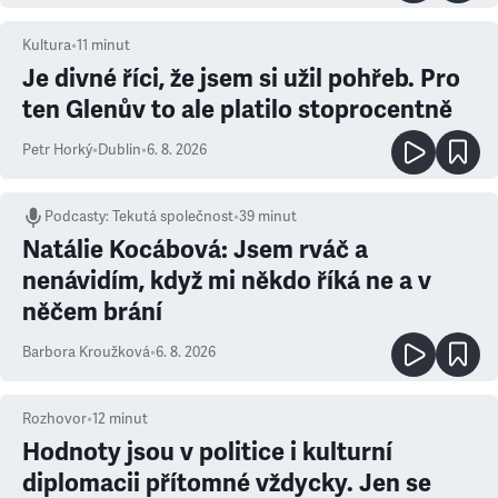
Kultura
•
11
minut
Je divné říci, že jsem si užil pohřeb. Pro
ten Glenův to ale platilo stoprocentně
Petr Horký
•
Dublin
•
6. 8. 2026
Podcasty
:
Tekutá společnost
•
39 minut
Natálie Kocábová: Jsem rváč a
nenávidím, když mi někdo říká ne a v
něčem brání
Barbora Kroužková
•
6. 8. 2026
Rozhovor
•
12
minut
Hodnoty jsou v politice i kulturní
diplomacii přítomné vždycky. Jen se