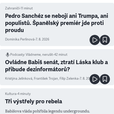
Zahraničí
•
11
minut
Pedro Sanchéz se nebojí ani Trumpa, ani
populistů. Španělský premiér jde proti
proudu
Dominika Perlínová
•
7. 8. 2026
Podcasty
:
Vládneme, nerušit
•
42 minut
Ovládne Babiš senát, ztratí Láska klub a
přibude dezinformátorů?
Kristýna Jelínková
,
František Trojan
,
Filip Zelenka
•
7. 8. 2026
Kultura
•
4
minuty
Tři výstřely pro rebela
Babišova vláda pohřbila legendu undergroundu.