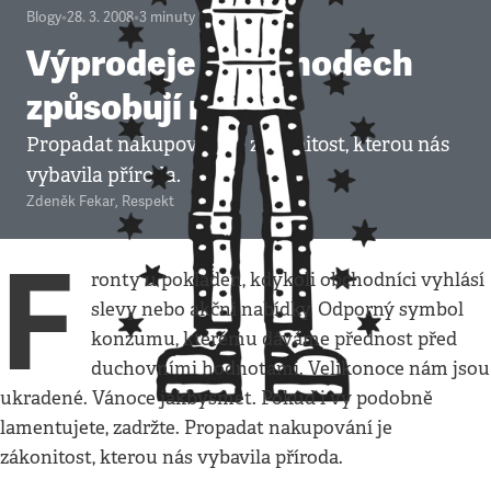
Blogy
•
28. 3. 2008
•
3
minuty
Výprodeje v obchodech
způsobují rozkoš
Propadat nakupování je zákonitost, kterou nás
vybavila příroda.
Zdeněk Fekar
,
Respekt
F
ronty u pokladen, kdykoli obchodníci vyhlásí
slevy nebo akční nabídky. Odporný symbol
konzumu, kterému dáváme přednost před
duchovními hodnotami. Velikonoce nám jsou
ukradené. Vánoce jakbysmet. Pokud i vy podobně
lamentujete, zadržte. Propadat nakupování je
zákonitost, kterou nás vybavila příroda.