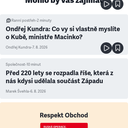
Mohlo by vás zajímat
Ranní postřeh
•
2
minuty
Ondřej Kundra: Co vy si vlastně myslíte
o Kubě, ministře Macinko?
Ondřej Kundra
•
7. 8. 2026
Společnost
•
10
minut
Před 220 lety se rozpadla říše, která z
nás kdysi udělala součást Západu
Marek Švehla
•
6. 8. 2026
Respekt Obchod