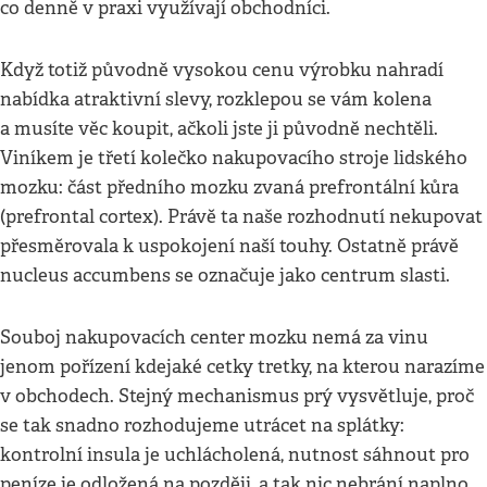
co denně v praxi využívají obchodníci.
Když totiž původně vysokou cenu výrobku nahradí
nabídka atraktivní slevy, rozklepou se vám kolena
a musíte věc koupit, ačkoli jste ji původně nechtěli.
Viníkem je třetí kolečko nakupovacího stroje lidského
mozku: část předního mozku zvaná prefrontální kůra
(prefrontal cortex). Právě ta naše rozhodnutí nekupovat
přesměrovala k uspokojení naší touhy. Ostatně právě
nucleus accumbens se označuje jako centrum slasti.
Souboj nakupovacích center mozku nemá za vinu
jenom pořízení kdejaké cetky tretky, na kterou narazíme
v obchodech. Stejný mechanismus prý vysvětluje, proč
se tak snadno rozhodujeme utrácet na splátky:
kontrolní insula je uchlácholená, nutnost sáhnout pro
peníze je odložená na později, a tak nic nebrání naplno