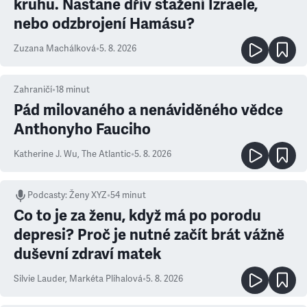
kruhu. Nastane dřív stažení Izraele,
nebo odzbrojení Hamásu?
Zuzana Machálková
•
5. 8. 2026
Zahraničí
•
18
minut
Pád milovaného a nenáviděného vědce
Anthonyho Fauciho
Katherine J. Wu
,
The Atlantic
•
5. 8. 2026
Podcasty
:
Ženy XYZ
•
54 minut
Co to je za ženu, když má po porodu
depresi? Proč je nutné začít brát vážně
duševní zdraví matek
Silvie Lauder
,
Markéta Plíhalová
•
5. 8. 2026