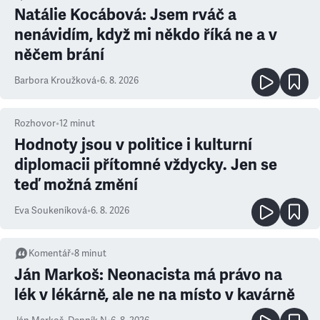
Natálie Kocábová: Jsem rváč a
nenávidím, když mi někdo říká ne a v
něčem brání
Barbora Kroužková
•
6. 8. 2026
Rozhovor
•
12
minut
Hodnoty jsou v politice i kulturní
diplomacii přítomné vždycky. Jen se
teď možná změní
Eva Soukeníková
•
6. 8. 2026
Komentář
•
8
minut
Ján Markoš: Neonacista má právo na
lék v lékárně, ale ne na místo v kavárně