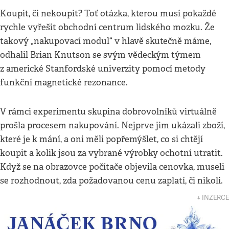
Koupit, či nekoupit? Toť otázka, kterou musí pokaždé
rychle vyřešit obchodní centrum lidského mozku. Že
takový „nakupovací modul“ v hlavě skutečně máme,
odhalil Brian Knutson se svým vědeckým týmem
z americké Stanfordské univerzity pomocí metody
funkční magnetické rezonance.
V rámci experimentu skupina dobrovolníků virtuálně
prošla procesem nakupování. Nejprve jim ukázali zboží,
které je k mání, a oni měli popřemýšlet, co si chtějí
koupit a kolik jsou za vybrané výrobky ochotní utratit.
Když se na obrazovce počítače objevila cenovka, museli
se rozhodnout, zda požadovanou cenu zaplatí, či nikoli.
↓ INZERCE