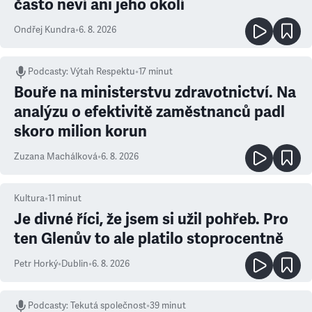
často neví ani jeho okolí
Ondřej Kundra
•
6. 8. 2026
Podcasty
:
Výtah Respektu
•
17 minut
Bouře na ministerstvu zdravotnictví. Na
analýzu o efektivitě zaměstnanců padl
skoro milion korun
Zuzana Machálková
•
6. 8. 2026
Kultura
•
11
minut
Je divné říci, že jsem si užil pohřeb. Pro
ten Glenův to ale platilo stoprocentně
Petr Horký
•
Dublin
•
6. 8. 2026
Podcasty
:
Tekutá společnost
•
39 minut