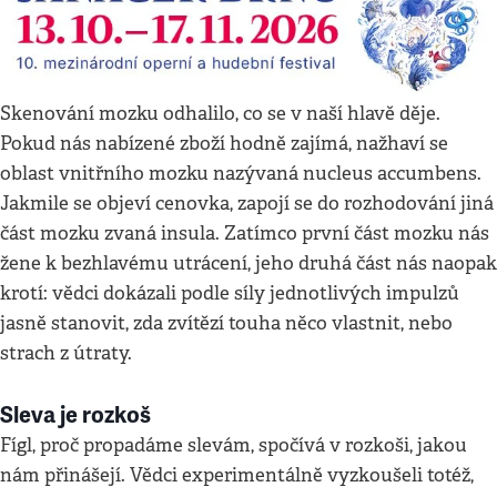
Skenování mozku odhalilo, co se v naší hlavě děje.
Pokud nás nabízené zboží hodně zajímá, nažhaví se
oblast vnitřního mozku nazývaná nucleus accumbens.
Jakmile se objeví cenovka, zapojí se do rozhodování jiná
část mozku zvaná insula. Zatímco první část mozku nás
žene k bezhlavému utrácení, jeho druhá část nás naopak
krotí: vědci dokázali podle síly jednotlivých impulzů
jasně stanovit, zda zvítězí touha něco vlastnit, nebo
strach z útraty.
Sleva je rozkoš
Fígl, proč propadáme slevám, spočívá v rozkoši, jakou
nám přinášejí. Vědci experimentálně vyzkoušeli totéž,