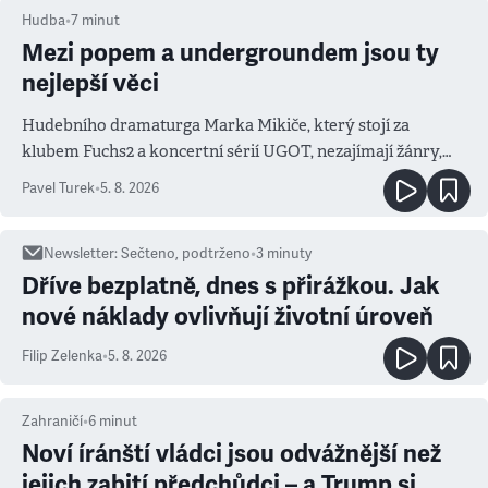
Hudba
•
7
minut
Mezi popem a undergroundem jsou ty
nejlepší věci
Hudebního dramaturga Marka Mikiče, který stojí za
klubem Fuchs2 a koncertní sérií UGOT, nezajímají žánry,
ale atmosféra
Pavel Turek
•
5. 8. 2026
Newsletter
:
Sečteno, podtrženo
•
3
minuty
Dříve bezplatně, dnes s přirážkou. Jak
nové náklady ovlivňují životní úroveň
Filip Zelenka
•
5. 8. 2026
Zahraničí
•
6
minut
Noví íránští vládci jsou odvážnější než
jejich zabití předchůdci – a Trump si