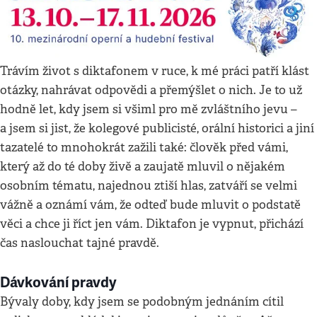
Trávím život s diktafonem v ruce, k mé práci patří klást
otázky, nahrávat odpovědi a přemýšlet o nich. Je to už
hodně let, kdy jsem si všiml pro mě zvláštního jevu –
a jsem si jist, že kolegové publicisté, orální historici a jiní
tazatelé to mnohokrát zažili také: člověk před vámi,
který až do té doby živě a zaujatě mluvil o nějakém
osobním tématu, najednou ztiší hlas, zatváří se velmi
vážně a oznámí vám, že odteď bude mluvit o podstatě
věci a chce ji říct jen vám. Diktafon je vypnut, přichází
čas naslouchat tajné pravdě.
Dávkování pravdy
Bývaly doby, kdy jsem se podobným jednáním cítil