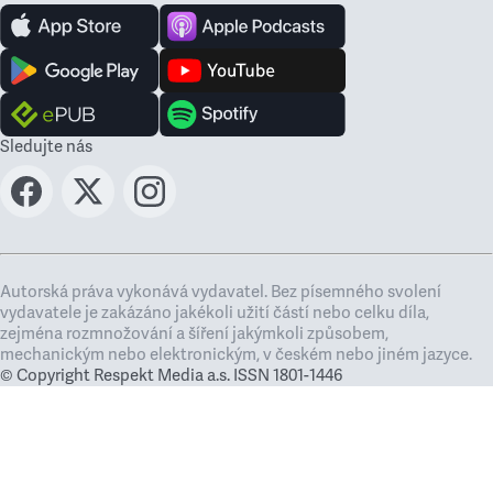
Sledujte nás
Autorská práva vykonává vydavatel. Bez písemného svolení
vydavatele je zakázáno jakékoli užití částí nebo celku díla,
zejména rozmnožování a šíření jakýmkoli způsobem,
mechanickým nebo elektronickým, v českém nebo jiném jazyce.
© Copyright Respekt Media a.s. ISSN 1801-1446