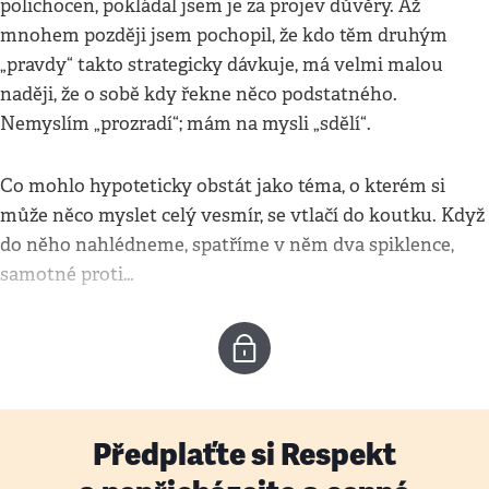
polichocen, pokládal jsem je za projev důvěry. Až
mnohem později jsem pochopil, že kdo těm druhým
„pravdy“ takto strategicky dávkuje, má velmi malou
naději, že o sobě kdy řekne něco podstatného.
Nemyslím „prozradí“; mám na mysli „sdělí“.
Co mohlo hypoteticky obstát jako téma, o kterém si
může něco myslet celý vesmír, se vtlačí do koutku. Když
do něho nahlédneme, spatříme v něm dva spiklence,
samotné proti…
Předplaťte si Respekt