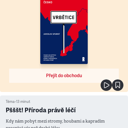
Přejít do obchodu
Téma
•
13
minut
Pšššt! Příroda právě léčí
Kdy nám pobyt mezi stromy, houbami a kapradím
prospívá víc než drahé léky