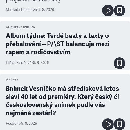
Markéta Plíhalová
•
9. 8. 2026
Kultura
•
2
minuty
Album týdne: Tvrdé beaty a texty o
přebalování – P/\ST balancuje mezi
rapem a rodičovstvím
Eliška Palušová
•
9. 8. 2026
Anketa
Snímek Vesničko má středisková letos
slaví 40 let od premiéry. Který český či
československý snímek podle vás
nejméně zestárl?
Respekt
•
9. 8. 2026