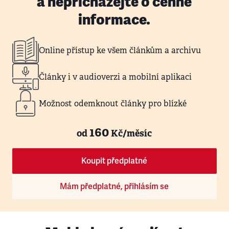
a nepřicházejte o cenné
informace.
Online přístup ke všem článkům a archivu
Články i v audioverzi a mobilní aplikaci
Možnost odemknout články pro blízké
160
od
Kč/měsíc
Koupit předplatné
Mám předplatné, přihlásím se