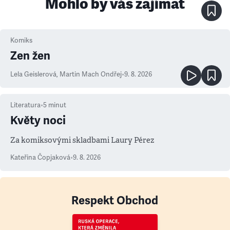
Mohlo by vás zajímat
Komiks
Zen žen
Lela Geislerová
,
Martin Mach Ondřej
•
9. 8. 2026
Literatura
•
5
minut
Květy noci
Za komiksovými skladbami Laury Pérez
Kateřina Čopjaková
•
9. 8. 2026
Respekt Obchod