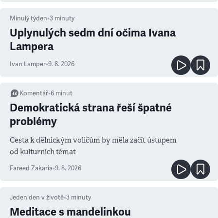
Minulý týden
•
3
minuty
Uplynulých sedm dní očima Ivana
Lampera
Ivan Lamper
•
9. 8. 2026
Komentář
•
6
minut
Demokratická strana řeší špatné
problémy
Cesta k dělnickým voličům by měla začít ústupem
od kulturních témat
Fareed Zakaria
•
9. 8. 2026
Jeden den v životě
•
3
minuty
Meditace s mandelinkou