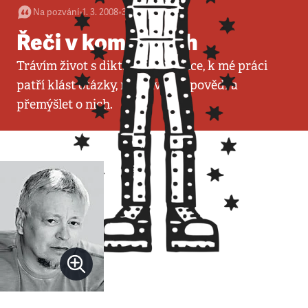
Na pozvání
•
1. 3. 2008
•
3
minuty
Řeči v komůrkách
Trávím život s diktafonem v ruce, k mé práci
patří klást otázky, nahrávat odpovědi a
přemýšlet o nich.