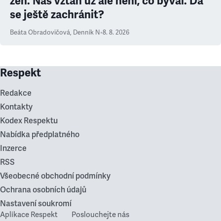
žen. Náš vztah už ale není, co býval. Dá
se ještě zachránit?
Beáta Obradovičová
,
Denník N
•
8. 8. 2026
Respekt
Redakce
Kontakty
Kodex Respektu
Nabídka předplatného
Inzerce
RSS
Všeobecné obchodní podmínky
Ochrana osobních údajů
Nastavení soukromí
Aplikace Respekt
Poslouchejte nás