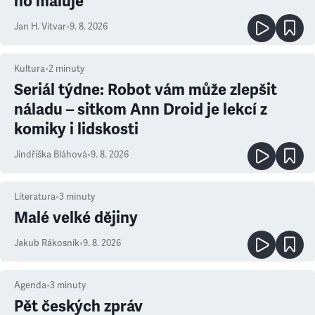
ho maluje
Jan H. Vitvar
•
9. 8. 2026
Kultura
•
2
minuty
Seriál týdne: Robot vám může zlepšit
náladu – sitkom Ann Droid je lekcí z
komiky i lidskosti
Jindřiška Bláhová
•
9. 8. 2026
Literatura
•
3
minuty
Malé velké dějiny
Jakub Rákosník
•
9. 8. 2026
Agenda
•
3
minuty
Pět českých zpráv