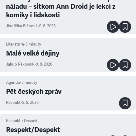
náladu – sitkom Ann Droid je lekcí z
komiky i lidskosti
Jindřiška Bláhová
•
9. 8. 2026
Literatura
•
3
minuty
Malé velké dějiny
Jakub Rákosník
•
9. 8. 2026
Agenda
•
3
minuty
Pět českých zpráv
Respekt
•
9. 8. 2026
Respekt • Despekt
Respekt/Despekt