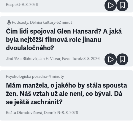
Respekt
•
9. 8. 2026
Podcasty
:
Dělníci kultury
•
52 minut
Čím lidi spojoval Glen Hansard? A jaká
byla nejtěžší filmová role jinanu
dvoulaločného?
Jindřiška Bláhová
,
Jan H. Vitvar
,
Pavel Turek
•
8. 8. 2026
Psychologická poradna
•
4
minuty
Mám manžela, o jakého by stála spousta
žen. Náš vztah už ale není, co býval. Dá
se ještě zachránit?
Beáta Obradovičová
,
Denník N
•
8. 8. 2026