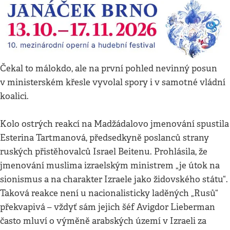
Čekal to málokdo, ale na první pohled nevinný posun
v ministerském křesle vyvolal spory i v samotné vládní
koalici.
Kolo ostrých reakcí na Madžádalovo jmenování spustila
Esterina Tartmanová, předsedkyně poslanců strany
ruských přistěhovalců Israel Beitenu. Prohlásila, že
jmenování muslima izraelským ministrem „je útok na
sionismus a na charakter Izraele jako židovského státu“.
Taková reakce není u nacionalisticky laděných „Rusů“
překvapivá – vždyť sám jejich šéf Avigdor Lieberman
často mluví o výměně arabských území v Izraeli za