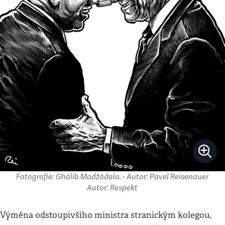
Fotografie: Ghálib Madžádala. - Autor: Pavel Reisenauer
Autor: Respekt
Výměna odstoupivšího ministra stranickým kolegou,