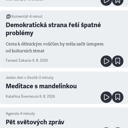
Komentář
•
6
minut
Demokratická strana řeší špatné
problémy
Cesta k dělnickým voličům by měla začít ústupem
od kulturních témat
Fareed Zakaria
•
9. 8. 2026
Jeden den v životě
•
3
minuty
Meditace s mandelinkou
Kateřina Švermová
•
9. 8. 2026
Agenda
•
4
minuty
Pět světových zpráv