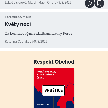
Lela Geislerová
,
Martin Mach Ondřej
•
9. 8. 2026
Literatura
•
5
minut
Květy noci
Za komiksovými skladbami Laury Pérez
Kateřina Čopjaková
•
9. 8. 2026
Respekt Obchod