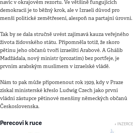
navíc v okrajovém rezortu. Ve většině fungujících
demokracií je to běžný krok, ale v Izraeli důvod pro
menší politické zemětřesení, alespoň na partajní úrovni.
Tak by se dala stručně uvést zajímavá kauza veřejného
života židovského státu. Připomněla totiž, že skoro
pětinu jeho občanů tvoří izraelští Arabové. A Ghálib
Madžádala, nový ministr (prozatím) bez portfeje, je
prvním arabským muslimem v izraelské vládě.
Nám to pak může připomenout rok 1929, kdy v Praze
získal ministerské křeslo Ludwig Czech jako první
vládní zástupce pětinové menšiny německých občanů
Československa.
Perecovi k ruce
↓ INZERCE