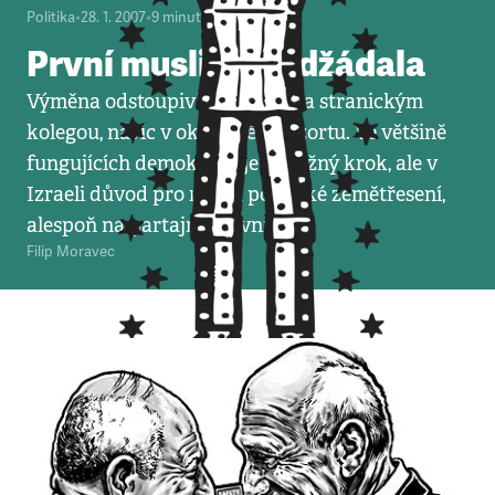
Politika
•
28. 1. 2007
•
9
minut
První muslim Madžádala
Výměna odstoupivšího ministra stranickým
kolegou, navíc v okrajovém rezortu. Ve většině
fungujících demokracií je to běžný krok, ale v
Izraeli důvod pro menší politické zemětřesení,
alespoň na partajní úrovni.
Filip Moravec