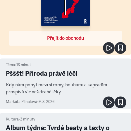
Přejít do obchodu
Téma
•
13
minut
Pšššt! Příroda právě léčí
Kdy nám pobyt mezi stromy, houbami a kapradím
prospívá víc než drahé léky
Markéta Plíhalová
•
9. 8. 2026
Kultura
•
2
minuty
Album týdne: Tvrdé beaty a texty o