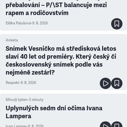
přebalování – P/\ST balancuje mezi
rapem a rodičovstvím
Eliška Palušová
•
9. 8. 2026
Anketa
Snímek Vesničko má středisková letos
slaví 40 let od premiéry. Který český či
československý snímek podle vás
nejméně zestárl?
Respekt
•
9. 8. 2026
Minulý týden
•
3
minuty
Uplynulých sedm dní očima Ivana
Lampera
Ivan Lamper
•
9. 8. 2026