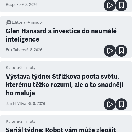
Respekt
•
9. 8. 2026
Editorial
•
4
minuty
Glen Hansard a investice do neumělé
inteligence
Erik Tabery
•
9. 8. 2026
Kultura
•
3
minuty
Výstava týdne: Střížkova pocta světu,
kterému těžko rozumí, ale o to snadněji
ho maluje
Jan H. Vitvar
•
9. 8. 2026
Kultura
•
2
minuty
Seriál týdne: Robot vám může zlepšit