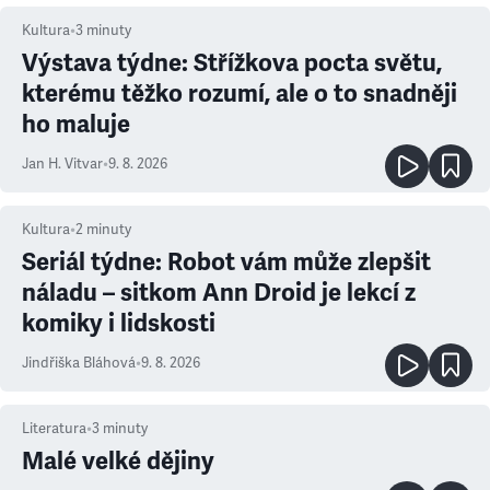
Kultura
•
3
minuty
Výstava týdne: Střížkova pocta světu,
kterému těžko rozumí, ale o to snadněji
ho maluje
Jan H. Vitvar
•
9. 8. 2026
Kultura
•
2
minuty
Seriál týdne: Robot vám může zlepšit
náladu – sitkom Ann Droid je lekcí z
komiky i lidskosti
Jindřiška Bláhová
•
9. 8. 2026
Literatura
•
3
minuty
Malé velké dějiny