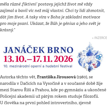
měla různé ,fiktivní‘ postavy, jejichž život mě vždy
zajímal a bavil víc než můj vlastní. Chci ty lidi zhmotnit,
dát jim život. A taky víra v Boha je základní motivace
pro moje psaní. Ukázat, že Bůh je génius a jeho svět je
krásný.“
↓ INZERCE
Františka Jirousová
Autorka těchto vět,
(1980), se
narodila v Dačicích na Vysočině a v současné době žije
mezi Starou Říší a Prahou, kde po gymnáziu a ukončené
Policejní akademii už pátým rokem studuje filozofii.
U člověka na první pohled introvertního, zjevně