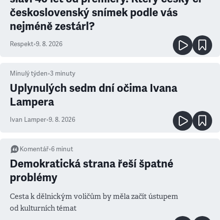
československý snímek podle vás
nejméně zestárl?
Respekt
•
9. 8. 2026
Minulý týden
•
3
minuty
Uplynulých sedm dní očima Ivana
Lampera
Ivan Lamper
•
9. 8. 2026
Komentář
•
6
minut
Demokratická strana řeší špatné
problémy
Cesta k dělnickým voličům by měla začít ústupem
od kulturních témat