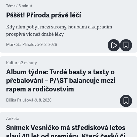
Téma
•
13
minut
Pšššt! Příroda právě léčí
Kdy nám pobyt mezi stromy, houbami a kapradím
prospívá víc než drahé léky
Markéta Plíhalová
•
9. 8. 2026
Kultura
•
2
minuty
Album týdne: Tvrdé beaty a texty o
přebalování – P/\ST balancuje mezi
rapem a rodičovstvím
Eliška Palušová
•
9. 8. 2026
Anketa
Snímek Vesničko má středisková letos
slaví 40 let od premiéry. Který český či