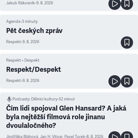
Jakub Rákosník
•
9. 8. 2026
Agenda
•
3
minuty
Pět českých zpráv
Respekt
•
9. 8. 2026
Respekt • Despekt
Respekt/Despekt
Respekt
•
9. 8. 2026
Podcasty
:
Dělníci kultury
•
52 minut
Čím lidi spojoval Glen Hansard? A jaká
byla nejtěžší filmová role jinanu
dvoulaločného?
Jindřiška Bláhová
,
Jan H. Vitvar
,
Pavel Turek
•
8. 8. 2026