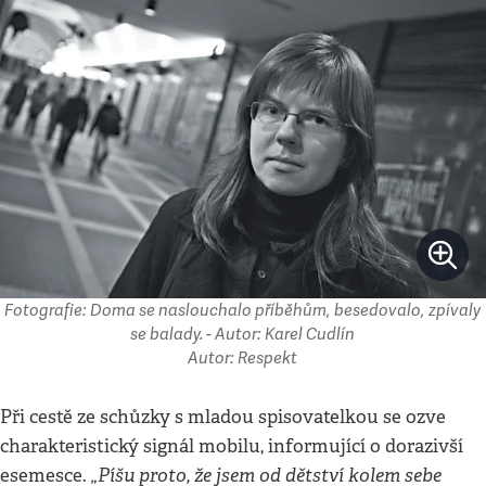
Fotografie: Doma se naslouchalo příběhům, besedovalo, zpívaly
se balady. - Autor: Karel Cudlín
Autor: Respekt
Při cestě ze schůzky s mladou spisovatelkou se ozve
charakteristický signál mobilu, informující o dorazivší
„Píšu proto, že jsem od dětství kolem sebe
esemesce.