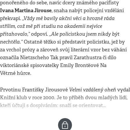
ponořeného do sebe, navíc dcery známého pacifisty
Ivana Martina Jirouse
, snaha nabýt policejní vzdělání
„Vždy mě bavily akční věci a hrozně ráda
překvapí.
střílím, což mě při studiu na akademii nejvíce
přitahovalo,“
„Ale policistkou jsem nikdy být
odpoví.
nechtěla.“
Ostatně těžko si představit policistku, jež by
za vrchol prózy a zároveň svůj literární vzor bez váhání
označila Nietzscheho Tak pravil Zarathustra či dílo
viktoriánské spisovatelky Emily Brontëové Na
Větrné hůrce.
Velmi vzdálený oheň
Prvotinu Františky Jirousové
vydal
Knižní klub v roce 2000. Je to příběh dvou mladých lidí,
kteří účtují s dospíváním: snaží se orientovat…