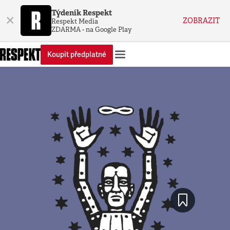
Týdeník Respekt
×
ZOBRAZIT
Respekt Media
ZDARMA - na Google Play
Koupit předplatné