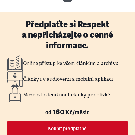
Předplaťte si Respekt
a nepřicházejte o cenné
informace.
Online přístup ke všem článkům a archivu
Články i v audioverzi a mobilní aplikaci
Možnost odemknout články pro blízké
160
od
Kč/měsíc
Koupit předplatné