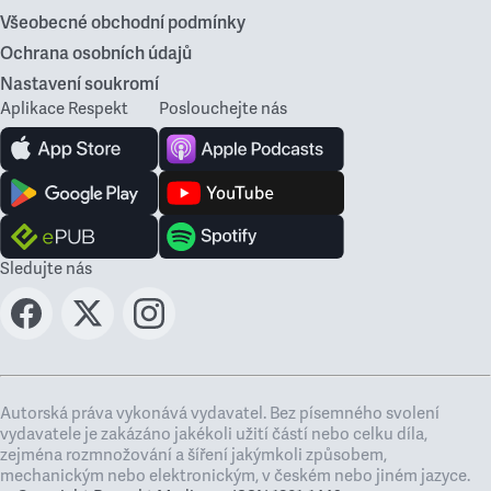
Všeobecné obchodní podmínky
Ochrana osobních údajů
Nastavení soukromí
Aplikace Respekt
Poslouchejte nás
Sledujte nás
Autorská práva vykonává vydavatel. Bez písemného svolení
vydavatele je zakázáno jakékoli užití částí nebo celku díla,
zejména rozmnožování a šíření jakýmkoli způsobem,
mechanickým nebo elektronickým, v českém nebo jiném jazyce.