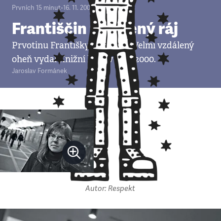
Prvních 15 minut
•
16. 11. 2007
•
3
minuty
Františčin ztracený ráj
Prvotinu Františky Jirousové Velmi vzdálený
oheň vydal Knižní klub v roce 2000.
Jaroslav Formánek
Autor: Respekt