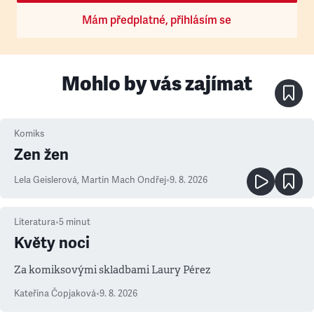
Mám předplatné, přihlásím se
Mohlo by vás zajímat
Komiks
Zen žen
Lela Geislerová
,
Martin Mach Ondřej
•
9. 8. 2026
Literatura
•
5
minut
Květy noci
Za komiksovými skladbami Laury Pérez
Kateřina Čopjaková
•
9. 8. 2026