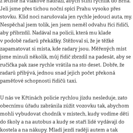
z letiště na vlakové nádraží, abych stihl rychlík do Brna.
Jeli jsme přes tichou noční spící Prahu vysoko přes
stovku. Klid noci narušovala jen rychle jedoucí auta, my.
Nespěchal jsem tolik, jen jsem neměl odvahu říci řidiči,
aby přibrzdil. Nadával na policii, která mu klade
v podobě radarů překážky. Stěžoval si, že je těžké
zapamatovat si místa, kde radary jsou. Měřených míst
jsme minuli několik, můj řidič zbrzdil na padesát, aby se
ručička pak zase rychle vrátila na sto deset. Dobře, že
radarů přibývá, jednou snad jejich počet překoná
paměťové schopnosti řidičů taxi.
U nás ve Křtinách policie rychlou jízdu nesleduje, zato
obecnímu úřadu zabránila zúžit vozovku tak, abychom
mohli vybudovat chodník v místech, kudy vodíme děti
do školy a na autobus a kudy se staří lidé vydávají do
kostela a na nákupy. Mladí jezdí raději autem a tak