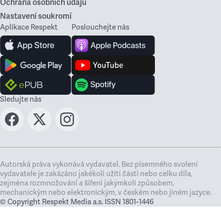
Ochrana osobních údajů
Nastavení soukromí
Aplikace Respekt
Poslouchejte nás
Sledujte nás
Autorská práva vykonává vydavatel. Bez písemného svolení
vydavatele je zakázáno jakékoli užití částí nebo celku díla,
zejména rozmnožování a šíření jakýmkoli způsobem,
mechanickým nebo elektronickým, v českém nebo jiném jazyce.
© Copyright Respekt Media a.s. ISSN 1801-1446