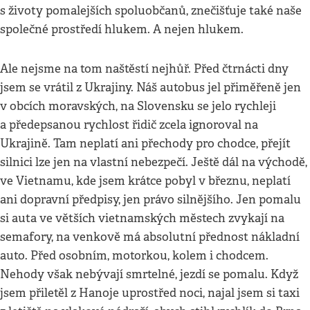
s životy pomalejších spoluobčanů, znečišťuje také naše
společné prostředí hlukem. A nejen hlukem.
Ale nejsme na tom naštěstí nejhůř. Před čtrnácti dny
jsem se vrátil z Ukrajiny. Náš autobus jel přiměřeně jen
v obcích moravských, na Slovensku se jelo rychleji
a předepsanou rychlost řidič zcela ignoroval na
Ukrajině. Tam neplatí ani přechody pro chodce, přejít
silnici lze jen na vlastní nebezpečí. Ještě dál na východě,
ve Vietnamu, kde jsem krátce pobyl v březnu, neplatí
ani dopravní předpisy, jen právo silnějšího. Jen pomalu
si auta ve větších vietnamských městech zvykají na
semafory, na venkově má absolutní přednost nákladní
auto. Před osobním, motorkou, kolem i chodcem.
Nehody však nebývají smrtelné, jezdí se pomalu. Když
jsem přiletěl z Hanoje uprostřed noci, najal jsem si taxi