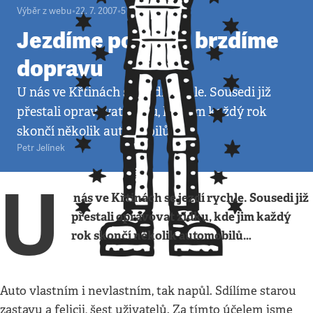
Výběr z webu
•
22. 7. 2007
•
5
minut
Jezdíme pomalu, brzdíme
dopravu
U nás ve Křtinách se jezdí rychle. Sousedi již
přestali opravovat zídku, kde jim každý rok
skončí několik automobilů...
Petr Jelínek
U
nás ve Křtinách se jezdí rychle. Sousedi již
přestali opravovat zídku, kde jim každý
rok skončí několik automobilů…
Auto vlastním i nevlastním, tak napůl. Sdílíme starou
zastavu a felicii, šest uživatelů. Za tímto účelem jsme