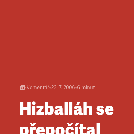
Komentář
•
23. 7. 2006
•
6
minut
Hizballáh se
přepočítal