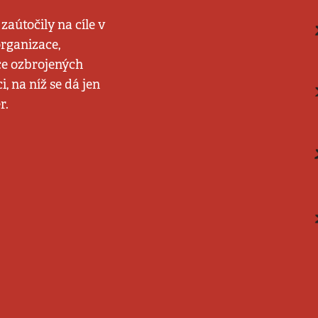
aútočily na cíle v
organizace,
žce ozbrojených
i, na níž se dá jen
r.