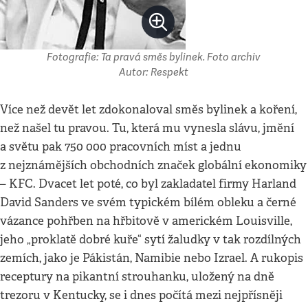
Fotografie: Ta pravá směs bylinek. Foto archiv
Autor: Respekt
Více než devět let zdokonaloval směs bylinek a koření,
než našel tu pravou. Tu, která mu vynesla slávu, jmění
a světu pak 750 000 pracovních míst a jednu
z nejznámějších obchodních značek globální ekonomiky
– KFC. Dvacet let poté, co byl zakladatel firmy Harland
David Sanders ve svém typickém bílém obleku a černé
vázance pohřben na hřbitově v americkém Louisville,
jeho „proklatě dobré kuře“ sytí žaludky v tak rozdílných
zemích, jako je Pákistán, Namibie nebo Izrael. A rukopis
receptury na pikantní strouhanku, uložený na dně
trezoru v Kentucky, se i dnes počítá mezi nejpřísněji