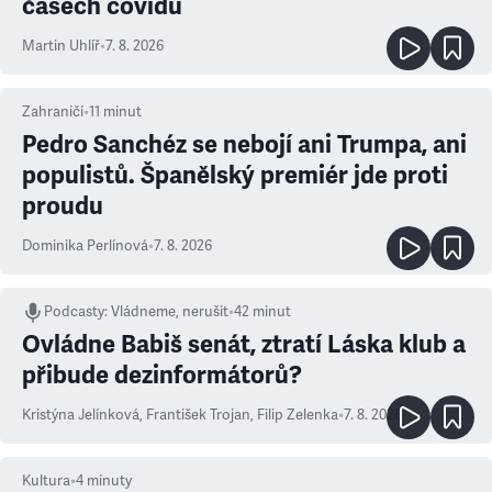
časech covidu
Martin Uhlíř
•
7. 8. 2026
Zahraničí
•
11
minut
Pedro Sanchéz se nebojí ani Trumpa, ani
populistů. Španělský premiér jde proti
proudu
Dominika Perlínová
•
7. 8. 2026
Podcasty
:
Vládneme, nerušit
•
42 minut
Ovládne Babiš senát, ztratí Láska klub a
přibude dezinformátorů?
Kristýna Jelínková
,
František Trojan
,
Filip Zelenka
•
7. 8. 2026
Kultura
•
4
minuty