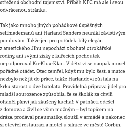
střežená obchodní tajemství. Příběh KFC má ale i svou
odvrácenou stránku.
Tak jako mnoho jiných pohádkově úspěšných
selfmademanů ani Harland Sanders neunikl závistivým
pomluvám. Takže jen pro pořádek: bílý elegán
z amerického Jihu nepochází z bohaté otrokářské
rodiny, ani svými zisky z kuřecích pochoutek
nepodporoval Ku-Klux-Klan. V dětství se naopak musel
pořádně otáčet. Otec zemřel, když mu bylo šest, a matce
nezbylo než jít do práce, takže Harlandovi zůstala na
krku starost o dvě batolata. Pravidelná příprava jídel pro
mladší sourozence způsobila, že se školák za chvíli
oháněl pánví jak zkušený kuchař. V patnácti odešel
z domova a živil se vším možným – byl topičem na
dráze, prodával pneumatiky, sloužil v armádě a nakonec
si otevřel restauraci a motel u silnice ve městě Corbin.