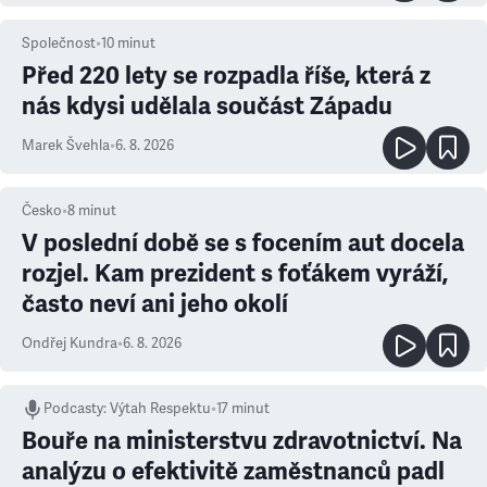
Společnost
•
10
minut
Před 220 lety se rozpadla říše, která z
nás kdysi udělala součást Západu
Marek Švehla
•
6. 8. 2026
Česko
•
8
minut
V poslední době se s focením aut docela
rozjel. Kam prezident s foťákem vyráží,
často neví ani jeho okolí
Ondřej Kundra
•
6. 8. 2026
Podcasty
:
Výtah Respektu
•
17 minut
Bouře na ministerstvu zdravotnictví. Na
analýzu o efektivitě zaměstnanců padl