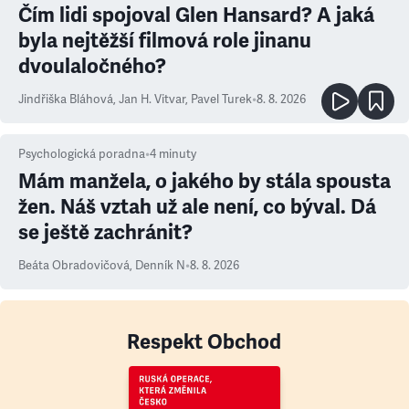
Čím lidi spojoval Glen Hansard? A jaká
byla nejtěžší filmová role jinanu
dvoulaločného?
Jindřiška Bláhová
,
Jan H. Vitvar
,
Pavel Turek
•
8. 8. 2026
Psychologická poradna
•
4
minuty
Mám manžela, o jakého by stála spousta
žen. Náš vztah už ale není, co býval. Dá
se ještě zachránit?
Beáta Obradovičová
,
Denník N
•
8. 8. 2026
Respekt Obchod