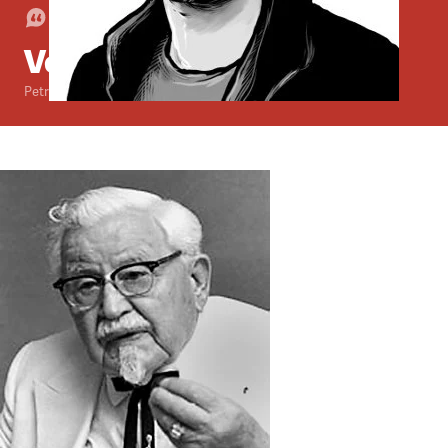
Komentář
•
11. 12. 2005
•
3
minuty
Ve hvězdách
Petr Třešňák