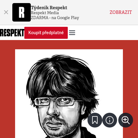
Týdeník Respekt
×
ZOBRAZIT
Respekt Media
ZDARMA - na Google Play
Koupit předplatné