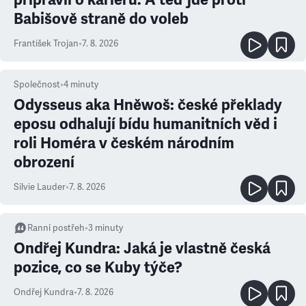
Babišově straně do voleb
František Trojan
•
7. 8. 2026
Společnost
•
4
minuty
Odysseus aka Hněwoš: české překlady
eposu odhalují bídu humanitních věd i
roli Homéra v českém národním
obrození
Silvie Lauder
•
7. 8. 2026
Ranní postřeh
•
3
minuty
Ondřej Kundra: Jaká je vlastně česká
pozice, co se Kuby týče?
Ondřej Kundra
•
7. 8. 2026