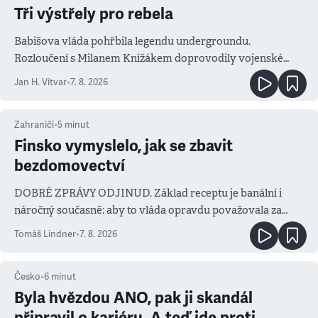
Tři výstřely pro rebela
Babišova vláda pohřbila legendu undergroundu.
Rozloučení s Milanem Knížákem doprovodily vojenské
salvy i kritika pokrokářů
Jan H. Vitvar
•
7. 8. 2026
Zahraničí
•
5
minut
Finsko vymyslelo, jak se zbavit
bezdomovectví
DOBRÉ ZPRÁVY ODJINUD. Základ receptu je banální i
náročný současně: aby to vláda opravdu považovala za
prioritu
Tomáš Lindner
•
7. 8. 2026
Česko
•
6
minut
Byla hvězdou ANO, pak ji skandál
připravil o kariéru. A teď jde proti