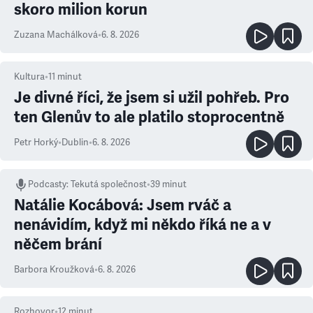
skoro milion korun
Zuzana Machálková
•
6. 8. 2026
Kultura
•
11
minut
Je divné říci, že jsem si užil pohřeb. Pro
ten Glenův to ale platilo stoprocentně
Petr Horký
•
Dublin
•
6. 8. 2026
Podcasty
:
Tekutá společnost
•
39 minut
Natálie Kocábová: Jsem rváč a
nenávidím, když mi někdo říká ne a v
něčem brání
Barbora Kroužková
•
6. 8. 2026
Rozhovor
•
12
minut