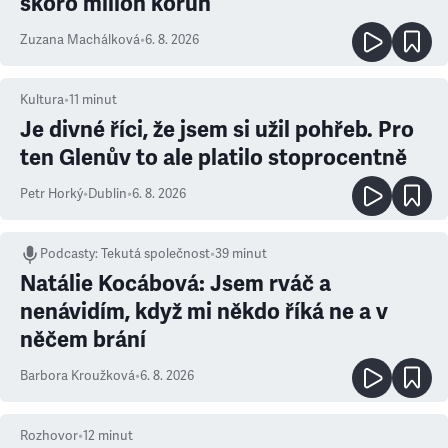
skoro milion korun
Zuzana Machálková
•
6. 8. 2026
Kultura
•
11
minut
Je divné říci, že jsem si užil pohřeb. Pro
ten Glenův to ale platilo stoprocentně
Petr Horký
•
Dublin
•
6. 8. 2026
Podcasty
:
Tekutá společnost
•
39 minut
Natálie Kocábová: Jsem rváč a
nenávidím, když mi někdo říká ne a v
něčem brání
Barbora Kroužková
•
6. 8. 2026
Rozhovor
•
12
minut