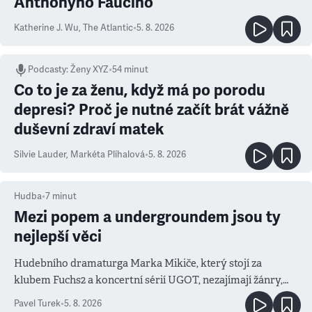
Anthonyho Fauciho
Katherine J. Wu
,
The Atlantic
•
5. 8. 2026
Podcasty
:
Ženy XYZ
•
54 minut
Co to je za ženu, když má po porodu
depresi? Proč je nutné začít brát vážně
duševní zdraví matek
Silvie Lauder
,
Markéta Plíhalová
•
5. 8. 2026
Hudba
•
7
minut
Mezi popem a undergroundem jsou ty
nejlepší věci
Hudebního dramaturga Marka Mikiče, který stojí za
klubem Fuchs2 a koncertní sérií UGOT, nezajímají žánry,
ale atmosféra
Pavel Turek
•
5. 8. 2026