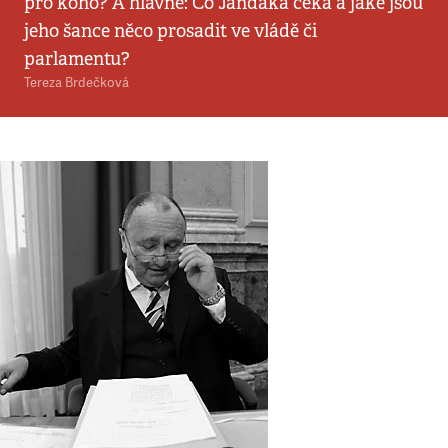
pro koho? A hlavně: Co Jandáka čeká a jaké jsou
jeho šance něco prosadit ve vládě či
parlamentu?
Tereza Brdečková