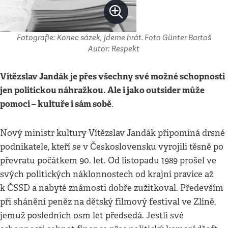
Fotografie: Konec sázek, jdeme hrát. Foto Günter Bartoš
Autor: Respekt
Vítězslav Jandák je přes všechny své možné schopnosti
jen politickou náhražkou. Ale i jako outsider může
pomoci – kultuře i sám sobě
.
Nový ministr kultury Vítězslav Jandák připomíná drsné
podnikatele, kteří se v Československu vyrojili těsně po
převratu počátkem 90. let. Od listopadu 1989 prošel ve
svých politických náklonnostech od krajní pravice až
k ČSSD a nabyté známosti dobře zužitkoval. Především
při shánění peněz na dětský filmový festival ve Zlíně,
jemuž posledních osm let předsedá. Jestli své