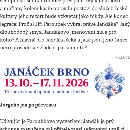
schopnosti sehnat finance přes politický kamarádšoft
a mafiány kolem kasin opravdu postaví do služeb české
kultury, jeho rezort bude vzkvétat jako nikdy. Ale konec
legrace: Proč si Jiří Paroubek vybral právě Jandáka? Jaký
dlouhodobý smysl Jandákovo jmenování má a pro
koho? A hlavně: Co Jandáka čeká a jaké jsou jeho šance
něco prosadit ve vládě či parlamentu?
↓ INZERCE
Jorgeho jen po převratu
Udivující je Paroubkovo vysvětlení: Jandák je prý
schopný manažer a má přátele mezi světovými umělci.