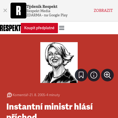
Týdeník Respekt
×
ZOBRAZIT
Respekt Media
ZDARMA - na Google Play
Koupit předplatné
Komentář
•
21. 8. 2005
•
4
minuty
Instantní ministr hlásí
příchod