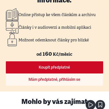
informace.
Online přístup ke všem článkům a archivu
Články i v audioverzi a mobilní aplikaci
Možnost odemknout články pro blízké
160
od
Kč/měsíc
Koupit předplatné
Mám předplatné, přihlásím se
Mohlo by vás zajímat