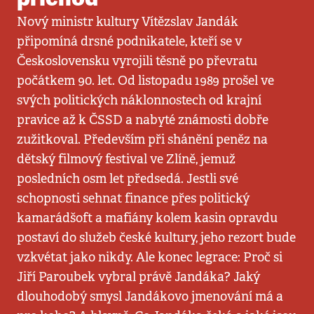
Nový ministr kultury Vítězslav Jandák
připomíná drsné podnikatele, kteří se v
Československu vyrojili těsně po převratu
počátkem 90. let. Od listopadu 1989 prošel ve
svých politických náklonnostech od krajní
pravice až k ČSSD a nabyté známosti dobře
zužitkoval. Především při shánění peněz na
dětský filmový festival ve Zlíně, jemuž
posledních osm let předsedá. Jestli své
schopnosti sehnat finance přes politický
kamarádšoft a mafiány kolem kasin opravdu
postaví do služeb české kultury, jeho rezort bude
vzkvétat jako nikdy. Ale konec legrace: Proč si
Jiří Paroubek vybral právě Jandáka? Jaký
dlouhodobý smysl Jandákovo jmenování má a