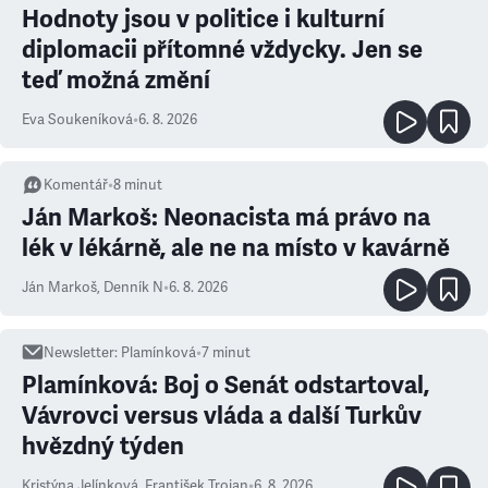
Hodnoty jsou v politice i kulturní
diplomacii přítomné vždycky. Jen se
teď možná změní
Eva Soukeníková
•
6. 8. 2026
Komentář
•
8
minut
Ján Markoš: Neonacista má právo na
lék v lékárně, ale ne na místo v kavárně
Ján Markoš
,
Denník N
•
6. 8. 2026
Newsletter
:
Plamínková
•
7
minut
Plamínková: Boj o Senát odstartoval,
Vávrovci versus vláda a další Turkův
hvězdný týden
Kristýna Jelínková
,
František Trojan
•
6. 8. 2026