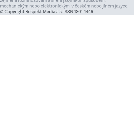
zejména rozmnožování a šíření jakýmkoli způsobem,
mechanickým nebo elektronickým, v českém nebo jiném jazyce.
© Copyright Respekt Media a.s. ISSN 1801-1446