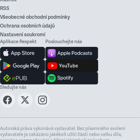
RSS
Všeobecné obchodní podmínky
Ochrana osobních údajů
Nastavení soukromí
Aplikace Respekt
Poslouchejte nás
Sledujte nás
Autorská práva vykonává vydavatel. Bez písemného svolení
vydavatele je zakázáno jakékoli užití částí nebo celku díla,