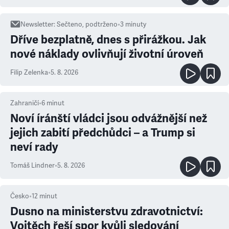
Newsletter
:
Sečteno, podtrženo
•
3
minuty
Dříve bezplatně, dnes s přirážkou. Jak
nové náklady ovlivňují životní úroveň
Filip Zelenka
•
5. 8. 2026
Zahraničí
•
6
minut
Noví íránští vládci jsou odvážnější než
jejich zabití předchůdci – a Trump si
neví rady
Tomáš Lindner
•
5. 8. 2026
Česko
•
12
minut
Dusno na ministerstvu zdravotnictví:
Vojtěch řeší spor kvůli sledování