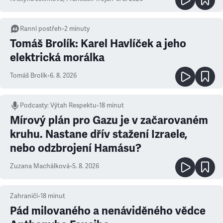
Ranní postřeh
•
2
minuty
Tomáš Brolík: Karel Havlíček a jeho
elektrická morálka
Tomáš Brolík
•
6. 8. 2026
Podcasty
:
Výtah Respektu
•
18 minut
Mírový plán pro Gazu je v začarovaném
kruhu. Nastane dřív stažení Izraele,
nebo odzbrojení Hamásu?
Zuzana Machálková
•
5. 8. 2026
Zahraničí
•
18
minut
Pád milovaného a nenáviděného vědce