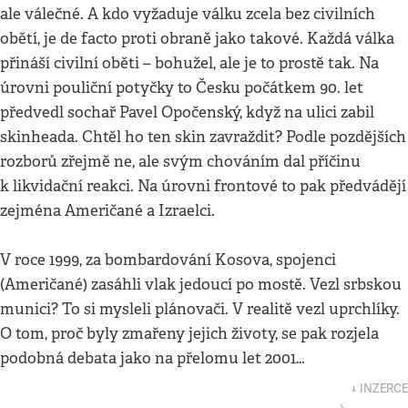
ale válečné. A kdo vyžaduje válku zcela bez civilních
obětí, je de facto proti obraně jako takové. Každá válka
přináší civilní oběti – bohužel, ale je to prostě tak. Na
úrovni pouliční potyčky to Česku počátkem 90. let
předvedl sochař Pavel Opočenský, když na ulici zabil
skinheada. Chtěl ho ten skin zavraždit? Podle pozdějších
rozborů zřejmě ne, ale svým chováním dal příčinu
k likvidační reakci. Na úrovni frontové to pak předvádějí
zejména Američané a Izraelci.
V roce 1999, za bombardování Kosova, spojenci
(Američané) zasáhli vlak jedoucí po mostě. Vezl srbskou
munici? To si mysleli plánovači. V realitě vezl uprchlíky.
O tom, proč byly zmařeny jejich životy, se pak rozjela
podobná debata jako na přelomu let 2001…
↓ INZERCE