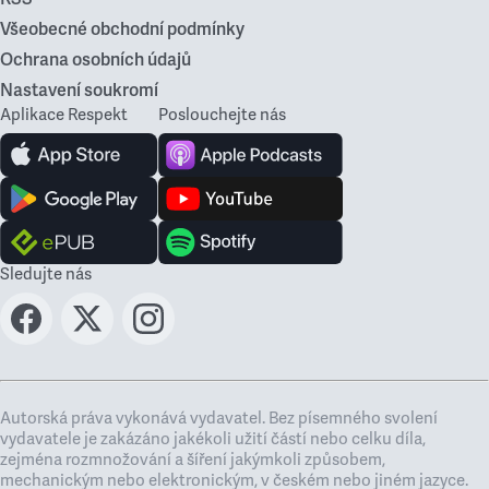
Všeobecné obchodní podmínky
Ochrana osobních údajů
Nastavení soukromí
Aplikace Respekt
Poslouchejte nás
Sledujte nás
Autorská práva vykonává vydavatel. Bez písemného svolení
vydavatele je zakázáno jakékoli užití částí nebo celku díla,
zejména rozmnožování a šíření jakýmkoli způsobem,
mechanickým nebo elektronickým, v českém nebo jiném jazyce.