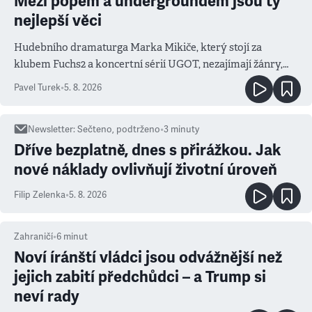
Mezi popem a undergroundem jsou ty
nejlepší věci
Hudebního dramaturga Marka Mikiče, který stojí za
klubem Fuchs2 a koncertní sérií UGOT, nezajímají žánry,
ale atmosféra
Pavel Turek
•
5. 8. 2026
Newsletter
:
Sečteno, podtrženo
•
3
minuty
Dříve bezplatně, dnes s přirážkou. Jak
nové náklady ovlivňují životní úroveň
Filip Zelenka
•
5. 8. 2026
Zahraničí
•
6
minut
Noví íránští vládci jsou odvážnější než
jejich zabití předchůdci – a Trump si
neví rady