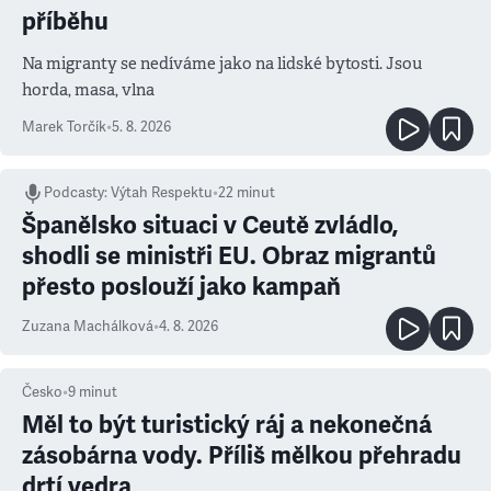
příběhu
Na migranty se nedíváme jako na lidské bytosti. Jsou
horda, masa, vlna
Marek Torčík
•
5. 8. 2026
Podcasty
:
Výtah Respektu
•
22 minut
Španělsko situaci v Ceutě zvládlo,
shodli se ministři EU. Obraz migrantů
přesto poslouží jako kampaň
Zuzana Machálková
•
4. 8. 2026
Česko
•
9
minut
Měl to být turistický ráj a nekonečná
zásobárna vody. Příliš mělkou přehradu
drtí vedra