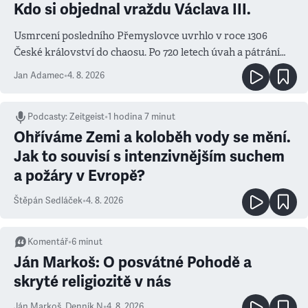
Kdo si objednal vraždu Václava III.
Usmrcení posledního Přemyslovce uvrhlo v roce 1306
České království do chaosu. Po 720 letech úvah a pátrání
známe jména podezřelých
Jan Adamec
•
4. 8. 2026
Podcasty
:
Zeitgeist
•
1 hodina 7 minut
Ohříváme Zemi a koloběh vody se mění.
Jak to souvisí s intenzivnějším suchem
a požáry v Evropě?
Štěpán Sedláček
•
4. 8. 2026
Komentář
•
6
minut
Ján Markoš: O posvátné Pohodě a
skryté religiozitě v nás
Ján Markoš
,
Denník N
•
4. 8. 2026