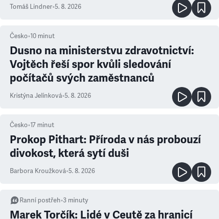
Tomáš Lindner
•
5. 8. 2026
Česko
•
10
minut
Dusno na ministerstvu zdravotnictví:
Vojtěch řeší spor kvůli sledování
počítačů svých zaměstnanců
Kristýna Jelínková
•
5. 8. 2026
Česko
•
17
minut
Prokop Pithart: Příroda v nás probouzí
divokost, která sytí duši
Barbora Kroužková
•
5. 8. 2026
Ranní postřeh
•
3
minuty
Marek Torčík: Lidé v Ceutě za hranicí