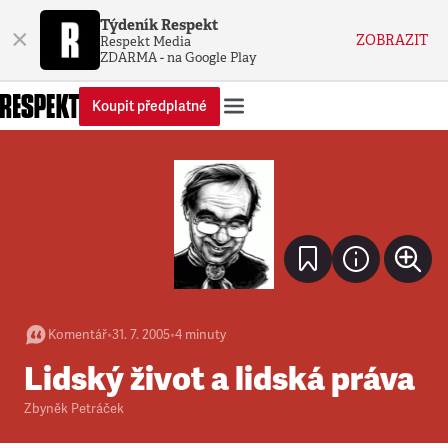
Týdeník Respekt
×
ZOBRAZIT
Respekt Media
ZDARMA - na Google Play
Koupit předplatné
Komentář
•
31. 7. 2005
•
4
minuty
Lidský život a lidská práva
Zbyněk Petráček