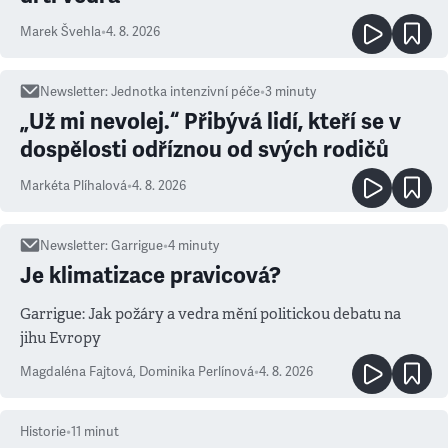
Marek Švehla
•
4. 8. 2026
Newsletter
:
Jednotka intenzivní péče
•
3
minuty
„Už mi nevolej.“ Přibývá lidí, kteří se v
dospělosti odříznou od svých rodičů
Markéta Plíhalová
•
4. 8. 2026
Newsletter
:
Garrigue
•
4
minuty
Je klimatizace pravicová?
Garrigue: Jak požáry a vedra mění politickou debatu na
jihu Evropy
Magdaléna Fajtová
,
Dominika Perlínová
•
4. 8. 2026
Historie
•
11
minut