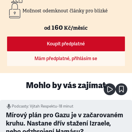
Možnost odemknout články pro blízké
160
od
Kč/měsíc
Koupit předplatné
Mám předplatné, přihlásím se
Mohlo by vás zajímat
Podcasty
:
Výtah Respektu
•
18 minut
Mírový plán pro Gazu je v začarovaném
kruhu. Nastane dřív stažení Izraele,
nebo odzbrojení Hamásu?