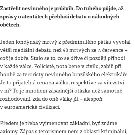
Zastřelit nevinného je průšvih. Do tuhého půjde, až
zprávy o atentátech přehluší debatu o náhodných
obětech.
Jeden londýnský mrtvý z předminulého pátku vyvolal
větší mediální debatu než 58 mrtvých ze 7. července –
což je dobře. Stalo se to, co se dříve či později přihodí
v každé válce. Policisté, nota bene v civilu, zabili při
honbě za teroristy nevinného brazilského elektrikáře.
Je to přijatelná cena za válku, respektive za vítězství
v ní? To je mnohem zásadnější otázka než samotné
rozhodování, zda do oné války jít – alespoň
v euroamerické civilizaci.
Předem je třeba vyjmenovat základní, byť známé
axiomy. Zápas s terorismem není z oblasti kriminální,