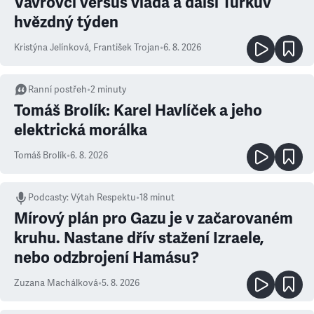
Vávrovci versus vláda a další Turkův
hvězdný týden
Kristýna Jelínková
,
František Trojan
•
6. 8. 2026
Ranní postřeh
•
2
minuty
Tomáš Brolík: Karel Havlíček a jeho
elektrická morálka
Tomáš Brolík
•
6. 8. 2026
Podcasty
:
Výtah Respektu
•
18 minut
Mírový plán pro Gazu je v začarovaném
kruhu. Nastane dřív stažení Izraele,
nebo odzbrojení Hamásu?
Zuzana Machálková
•
5. 8. 2026