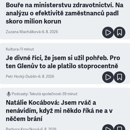
Bouře na ministerstvu zdravotnictví. Na
analýzu o efektivitě zaměstnanců padl
skoro milion korun
Zuzana Machálková
•
6. 8. 2026
Kultura
•
11
minut
Je divné říci, že jsem si užil pohřeb. Pro
ten Glenův to ale platilo stoprocentně
Petr Horký
•
Dublin
•
6. 8. 2026
Podcasty
:
Tekutá společnost
•
39 minut
Natálie Kocábová: Jsem rváč a
nenávidím, když mi někdo říká ne a v
něčem brání
Barbora Kroužková
•
6. 8. 2026