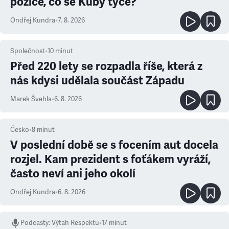
pozice, co se Kuby týče?
Ondřej Kundra
•
7. 8. 2026
Společnost
•
10
minut
Před 220 lety se rozpadla říše, která z
nás kdysi udělala součást Západu
Marek Švehla
•
6. 8. 2026
Česko
•
8
minut
V poslední době se s focením aut docela
rozjel. Kam prezident s foťákem vyráží,
často neví ani jeho okolí
Ondřej Kundra
•
6. 8. 2026
Podcasty
:
Výtah Respektu
•
17 minut