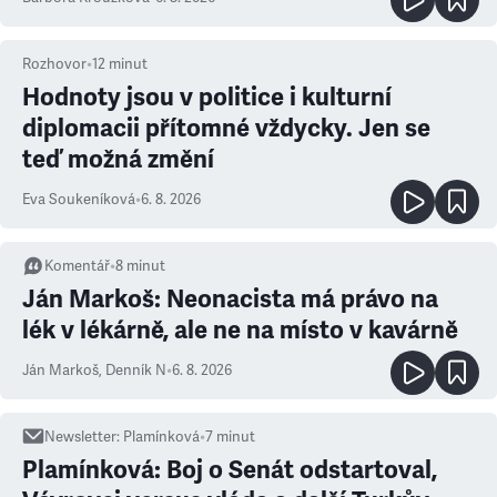
Rozhovor
•
12
minut
Hodnoty jsou v politice i kulturní
diplomacii přítomné vždycky. Jen se
teď možná změní
Eva Soukeníková
•
6. 8. 2026
Komentář
•
8
minut
Ján Markoš: Neonacista má právo na
lék v lékárně, ale ne na místo v kavárně
Ján Markoš
,
Denník N
•
6. 8. 2026
Newsletter
:
Plamínková
•
7
minut
Plamínková: Boj o Senát odstartoval,