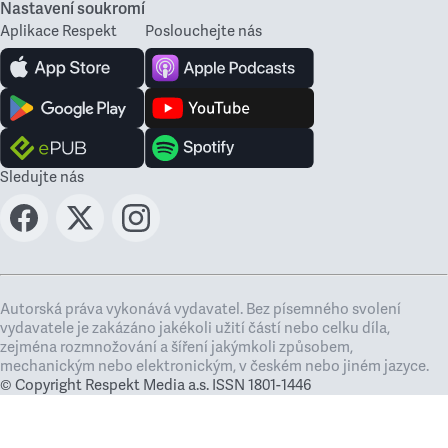
Nastavení soukromí
Aplikace Respekt
Poslouchejte nás
Sledujte nás
Autorská práva vykonává vydavatel. Bez písemného svolení
vydavatele je zakázáno jakékoli užití částí nebo celku díla,
zejména rozmnožování a šíření jakýmkoli způsobem,
mechanickým nebo elektronickým, v českém nebo jiném jazyce.
© Copyright Respekt Media a.s. ISSN 1801-1446