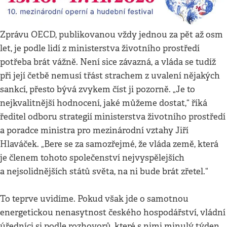
Zprávu OECD, publikovanou vždy jednou za pět až osm
let, je podle lidí z ministerstva životního prostředí
potřeba brát vážně. Není sice závazná, a vláda se tudíž
při její četbě nemusí třást strachem z uvalení nějakých
sankcí, přesto bývá zvykem číst ji pozorně. „Je to
nejkvalitnější hodnocení, jaké můžeme dostat,“ říká
ředitel odboru strategií ministerstva životního prostředí
a poradce ministra pro mezinárodní vztahy Jiří
Hlaváček. „Bere se za samozřejmé, že vláda země, která
je členem tohoto společenství nejvyspělejších
a nejsolidnějších států světa, na ni bude brát zřetel.“
To teprve uvidíme. Pokud však jde o samotnou
energetickou nenasytnost českého hospodářství, vládní
úředníci si podle rozhovorů, které s nimi minulý týden