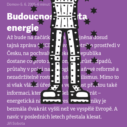
Domov
•
5. 6. 2005
•
6
minut
Budoucnost žrouta
energie
Až bude na začátku října zveřejněna dosud
tajná zpráva OECD o stavu životního prostředí v
Česku, na pochvalu nečekejte. Republika
dostane co proto za ohromný nárůst odpadů,
průtahy v práci na ekologické daňové reformě a
nezadržitelně rostoucí automobilismus. Mimo to
si však vládní úředníci a veřejnost přečtou také
informaci, kterou už slyšeli mnohokrát –
energetická náročnost české ekonomiky je
bezmála dvakrát vyšší než ve vyspělé Evropě. A
navíc v posledních letech přestala klesat.
Jiří Sobota