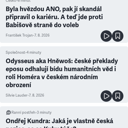
Česko
•
6
minut
Byla hvězdou ANO, pak jí skandál
připravil o kariéru. A teď jde proti
Babišově straně do voleb
František Trojan
•
7. 8. 2026
Společnost
•
4
minuty
Odysseus aka Hněwoš: české překlady
eposu odhalují bídu humanitních věd i
roli Homéra v českém národním
obrození
Silvie Lauder
•
7. 8. 2026
Ranní postřeh
•
3
minuty
Ondřej Kundra: Jaká je vlastně česká