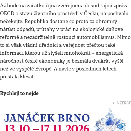
Až bude na začátku října zveřejněna dosud tajná zpráva
OECD o stavu životního prostředí v Česku, na pochvalu
nečekejte. Republika dostane co proto za ohromný
nárůst odpadů, průtahy v práci na ekologické daňové
reformě a nezadržitelně rostoucí automobilismus. Mimo
to si však vládní úředníci a veřejnost přečtou také
informaci, kterou už slyšeli mnohokrát – energetická
náročnost české ekonomiky je bezmála dvakrát vyšší
než ve vyspělé Evropě. A navíc v posledních letech
přestala klesat.
Rychleji to nejde
↓ INZERCE