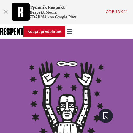
Týdeník Respekt
×
ZOBRAZIT
Respekt Media
ZDARMA - na Google Play
Koupit předplatné