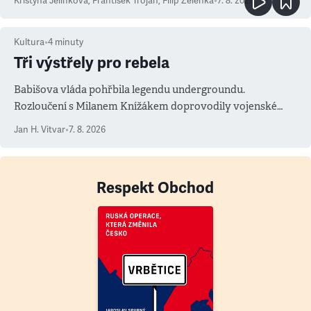
Kristýna Jelínková
,
František Trojan
,
Filip Zelenka
•
7. 8. 2026
Kultura
•
4
minuty
Tři výstřely pro rebela
Babišova vláda pohřbila legendu undergroundu.
Rozloučení s Milanem Knížákem doprovodily vojenské
salvy i kritika pokrokářů
Jan H. Vitvar
•
7. 8. 2026
Respekt Obchod