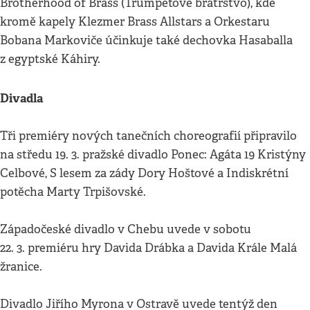
Brotherhood of Brass (Trumpetové bratrstvo), kde
kromě kapely Klezmer Brass Allstars a Orkestaru
Bobana Markoviče účinkuje také dechovka Hasaballa
z egyptské Káhiry.
Divadla
Tři premiéry nových tanečních choreografií připravilo
na středu 19. 3. pražské divadlo Ponec: Agáta 19 Kristýny
Celbové, S lesem za zády Dory Hoštové a Indiskrétní
potěcha Marty Trpišovské.
Západočeské divadlo v Chebu uvede v sobotu
22. 3. premiéru hry Davida Drábka a Davida Krále Malá
žranice.
Divadlo Jiřího Myrona v Ostravě uvede tentýž den