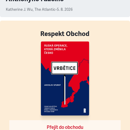
Katherine J. Wu
,
The Atlantic
•
5. 8. 2026
Respekt Obchod
Přejít do obchodu