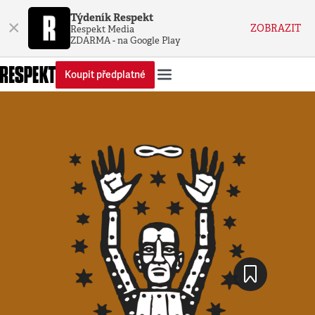
Týdeník Respekt
×
ZOBRAZIT
Respekt Media
ZDARMA - na Google Play
Koupit předplatné