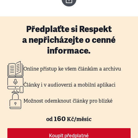
Předplaťte si Respekt
a nepřicházejte o cenné
informace.
Online přístup ke všem článkům a archivu
Články i v audioverzi a mobilní aplikaci
Možnost odemknout články pro blízké
160
od
Kč/měsíc
Koupit předplatné