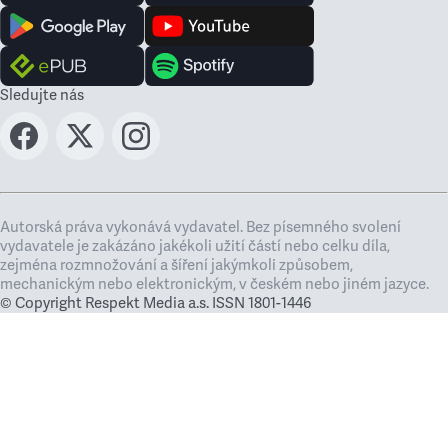
Sledujte nás
Autorská práva vykonává vydavatel. Bez písemného svolení
vydavatele je zakázáno jakékoli užití částí nebo celku díla,
zejména rozmnožování a šíření jakýmkoli způsobem,
mechanickým nebo elektronickým, v českém nebo jiném jazyce.
© Copyright Respekt Media a.s. ISSN 1801-1446