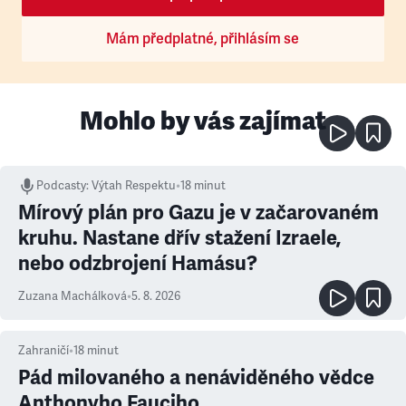
Mám předplatné, přihlásím se
Mohlo by vás zajímat
Podcasty
:
Výtah Respektu
•
18 minut
Mírový plán pro Gazu je v začarovaném
kruhu. Nastane dřív stažení Izraele,
nebo odzbrojení Hamásu?
Zuzana Machálková
•
5. 8. 2026
Zahraničí
•
18
minut
Pád milovaného a nenáviděného vědce
Anthonyho Fauciho