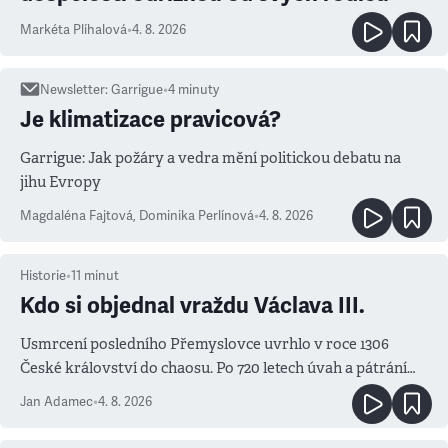
Markéta Plíhalová
•
4. 8. 2026
Newsletter
:
Garrigue
•
4
minuty
Je klimatizace pravicová?
Garrigue: Jak požáry a vedra mění politickou debatu na
jihu Evropy
Magdaléna Fajtová
,
Dominika Perlínová
•
4. 8. 2026
Historie
•
11
minut
Kdo si objednal vraždu Václava III.
Usmrcení posledního Přemyslovce uvrhlo v roce 1306
České království do chaosu. Po 720 letech úvah a pátrání
známe jména podezřelých
Jan Adamec
•
4. 8. 2026