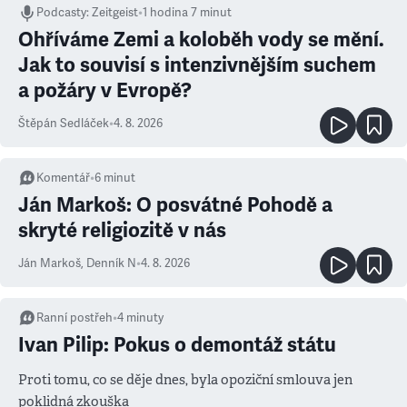
Podcasty
:
Zeitgeist
•
1 hodina 7 minut
Ohříváme Zemi a koloběh vody se mění.
Jak to souvisí s intenzivnějším suchem
a požáry v Evropě?
Štěpán Sedláček
•
4. 8. 2026
Komentář
•
6
minut
Ján Markoš: O posvátné Pohodě a
skryté religiozitě v nás
Ján Markoš
,
Denník N
•
4. 8. 2026
Ranní postřeh
•
4
minuty
Ivan Pilip: Pokus o demontáž státu
Proti tomu, co se děje dnes, byla opoziční smlouva jen
poklidná zkouška