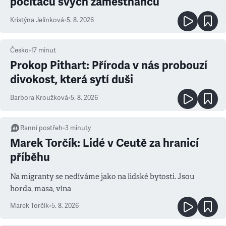
počítačů svých zaměstnanců
Kristýna Jelínková
•
5. 8. 2026
Česko
•
17
minut
Prokop Pithart: Příroda v nás probouzí
divokost, která sytí duši
Barbora Kroužková
•
5. 8. 2026
Ranní postřeh
•
3
minuty
Marek Torčík: Lidé v Ceutě za hranicí
příběhu
Na migranty se nedíváme jako na lidské bytosti. Jsou
horda, masa, vlna
Marek Torčík
•
5. 8. 2026