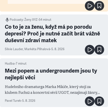
Podcasty
:
Ženy XYZ
•
54 minut
Co to je za ženu, když má po porodu
depresi? Proč je nutné začít brát vážně
duševní zdraví matek
Silvie Lauder
,
Markéta Plíhalová
•
5. 8. 2026
Hudba
•
7
minut
Mezi popem a undergroundem jsou ty
nejlepší věci
Hudebního dramaturga Marka Mikiče, který stojí za
klubem Fuchs2 a koncertní sérií UGOT, nezajímají žánry,
ale atmosféra
Pavel Turek
•
5. 8. 2026