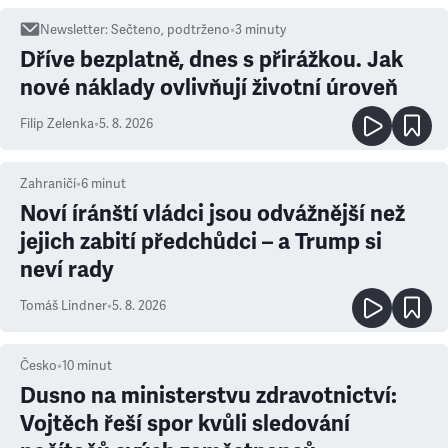
Newsletter
:
Sečteno, podtrženo
•
3
minuty
Dříve bezplatně, dnes s přirážkou. Jak
nové náklady ovlivňují životní úroveň
Filip Zelenka
•
5. 8. 2026
Zahraničí
•
6
minut
Noví íránští vládci jsou odvážnější než
jejich zabití předchůdci – a Trump si
neví rady
Tomáš Lindner
•
5. 8. 2026
Česko
•
10
minut
Dusno na ministerstvu zdravotnictví:
Vojtěch řeší spor kvůli sledování