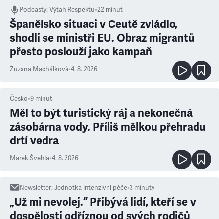
Podcasty
:
Výtah Respektu
•
22 minut
Španělsko situaci v Ceutě zvládlo,
shodli se ministři EU. Obraz migrantů
přesto poslouží jako kampaň
Zuzana Machálková
•
4. 8. 2026
Česko
•
9
minut
Měl to být turistický ráj a nekonečná
zásobárna vody. Příliš mělkou přehradu
drtí vedra
Marek Švehla
•
4. 8. 2026
Newsletter
:
Jednotka intenzivní péče
•
3
minuty
„Už mi nevolej.“ Přibývá lidí, kteří se v
dospělosti odříznou od svých rodičů