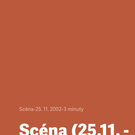
Scéna
•
25. 11. 2002
•
3
minuty
Scéna (25.11. -