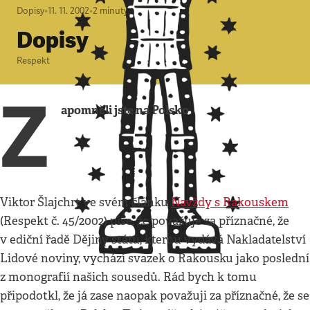
Dopisy
•
11. 11. 2002
•
2
minuty
Dopisy
Respekt
Z
apomněli jste na Polsko
Viktor Šlajchrt ve svém článku
Navždy s Rakouskem
(Respekt č. 45/2002) píše, že považuje za příznačné, že
v ediční řadě Dějiny států, kterou vydává Nakladatelství
Lidové noviny, vychází svazek o Rakousku jako poslední
z monografií našich sousedů. Rád bych k tomu
připodotkl, že já zase naopak považuji za příznačné, že se