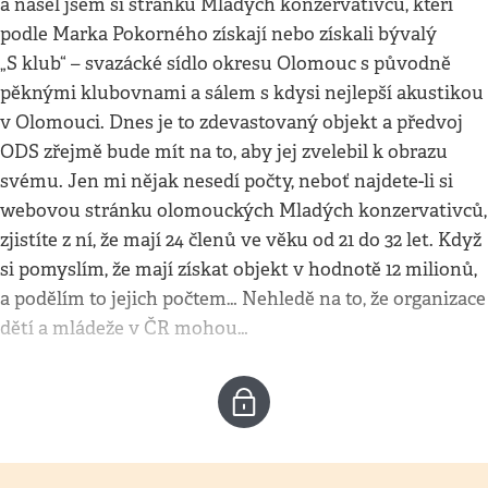
a našel jsem si stránku Mladých konzervativců, kteří
podle Marka Pokorného získají nebo získali bývalý
„S klub“ – svazácké sídlo okresu Olomouc s původně
pěknými klubovnami a sálem s kdysi nejlepší akustikou
v Olomouci. Dnes je to zdevastovaný objekt a předvoj
ODS zřejmě bude mít na to, aby jej zvelebil k obrazu
svému. Jen mi nějak nesedí počty, neboť najdete-li si
webovou stránku olomouckých Mladých konzervativců,
zjistíte z ní, že mají 24 členů ve věku od 21 do 32 let. Když
si pomyslím, že mají získat objekt v hodnotě 12 milionů,
a podělím to jejich počtem… Nehledě na to, že organizace
dětí a mládeže v ČR mohou…