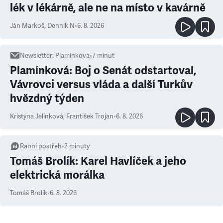
lék v lékárně, ale ne na místo v kavárně
Ján Markoš
,
Denník N
•
6. 8. 2026
Newsletter
:
Plamínková
•
7
minut
Plamínková: Boj o Senát odstartoval,
Vávrovci versus vláda a další Turkův
hvězdný týden
Kristýna Jelínková
,
František Trojan
•
6. 8. 2026
Ranní postřeh
•
2
minuty
Tomáš Brolík: Karel Havlíček a jeho
elektrická morálka
Tomáš Brolík
•
6. 8. 2026