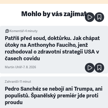
Mohlo by vás zajímat
Komentář
•
4
minuty
Patříš před soud, doktůrku. Jak chápat
útoky na Anthonyho Fauciho, jenž
rozhodoval o zdravotní strategii USA v
časech covidu
Martin Uhlíř
•
7. 8. 2026
Zahraničí
•
11
minut
Pedro Sanchéz se nebojí ani Trumpa, ani
populistů. Španělský premiér jde proti
proudu