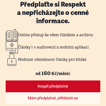
Předplaťte si Respekt
a nepřicházejte o cenné
informace.
Online přístup ke všem článkům a archivu
Články i v audioverzi a mobilní aplikaci
Možnost odemknout články pro blízké
160
od
Kč/měsíc
Koupit předplatné
Mám předplatné, přihlásím se