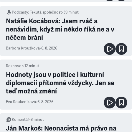
Podcasty
:
Tekutá společnost
•
39 minut
Natálie Kocábová: Jsem rváč a
nenávidím, když mi někdo říká ne a v
něčem brání
Barbora Kroužková
•
6. 8. 2026
Rozhovor
•
12
minut
Hodnoty jsou v politice i kulturní
diplomacii přítomné vždycky. Jen se
teď možná změní
Eva Soukeníková
•
6. 8. 2026
Komentář
•
8
minut
Ján Markoš: Neonacista má právo na