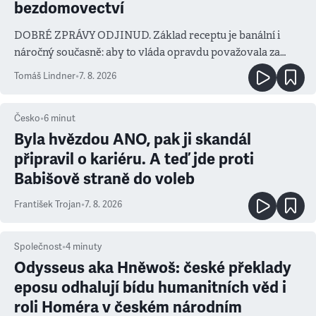
bezdomovectví
DOBRÉ ZPRÁVY ODJINUD. Základ receptu je banální i
náročný současně: aby to vláda opravdu považovala za
prioritu
Tomáš Lindner
•
7. 8. 2026
Česko
•
6
minut
Byla hvězdou ANO, pak ji skandál
připravil o kariéru. A teď jde proti
Babišově straně do voleb
František Trojan
•
7. 8. 2026
Společnost
•
4
minuty
Odysseus aka Hněwoš: české překlady
eposu odhalují bídu humanitních věd i
roli Homéra v českém národním