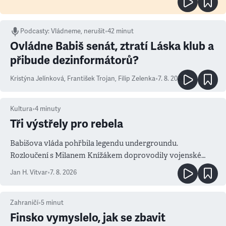
Podcasty
:
Vládneme, nerušit
•
42 minut
Ovládne Babiš senát, ztratí Láska klub a
přibude dezinformátorů?
Kristýna Jelínková
,
František Trojan
,
Filip Zelenka
•
7. 8. 2026
Kultura
•
4
minuty
Tři výstřely pro rebela
Babišova vláda pohřbila legendu undergroundu.
Rozloučení s Milanem Knížákem doprovodily vojenské
salvy i kritika pokrokářů
Jan H. Vitvar
•
7. 8. 2026
Zahraničí
•
5
minut
Finsko vymyslelo, jak se zbavit