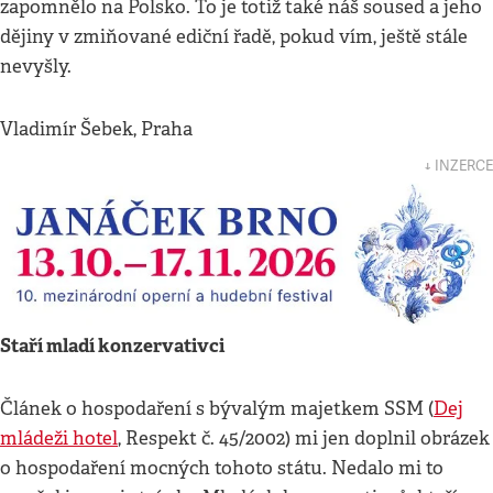
zapomnělo na Polsko. To je totiž také náš soused a jeho
dějiny v zmiňované ediční řadě, pokud vím, ještě stále
nevyšly.
Vladimír Šebek, Praha
↓ INZERCE
Staří mladí konzervativci
Článek o hospodaření s bývalým majetkem SSM (
Dej
mládeži hotel
, Respekt č. 45/2002) mi jen doplnil obrázek
o hospodaření mocných tohoto státu. Nedalo mi to