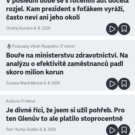
V poslední době se s focením aut docela
rozjel. Kam prezident s foťákem vyráží,
často neví ani jeho okolí
Ondřej Kundra
•
6. 8. 2026
Podcasty
:
Výtah Respektu
•
17 minut
Bouře na ministerstvu zdravotnictví. Na
analýzu o efektivitě zaměstnanců padl
skoro milion korun
Zuzana Machálková
•
6. 8. 2026
Kultura
•
11
minut
Je divné říci, že jsem si užil pohřeb. Pro
ten Glenův to ale platilo stoprocentně
Petr Horký
•
Dublin
•
6. 8. 2026