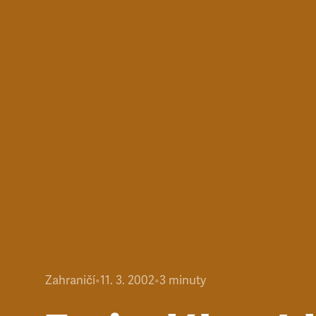
Zahraničí
•
11. 3. 2002
•
3
minuty