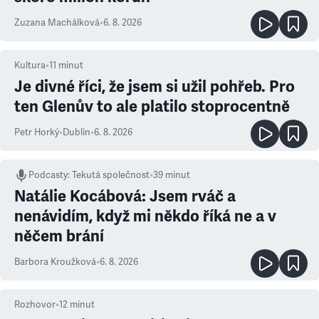
Zuzana Machálková
•
6. 8. 2026
Kultura
•
11
minut
Je divné říci, že jsem si užil pohřeb. Pro
ten Glenův to ale platilo stoprocentně
Petr Horký
•
Dublin
•
6. 8. 2026
Podcasty
:
Tekutá společnost
•
39 minut
Natálie Kocábová: Jsem rváč a
nenávidím, když mi někdo říká ne a v
něčem brání
Barbora Kroužková
•
6. 8. 2026
Rozhovor
•
12
minut