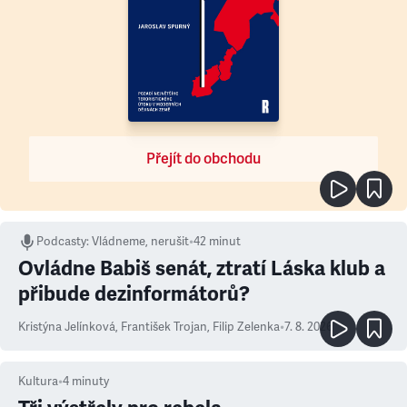
Přejít do obchodu
Podcasty
:
Vládneme, nerušit
•
42 minut
Ovládne Babiš senát, ztratí Láska klub a
přibude dezinformátorů?
Kristýna Jelínková
,
František Trojan
,
Filip Zelenka
•
7. 8. 2026
Kultura
•
4
minuty