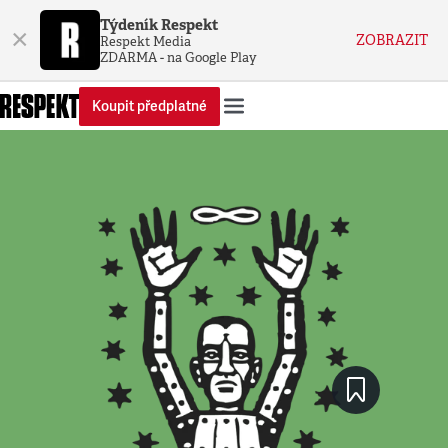
Týdeník Respekt
×
ZOBRAZIT
Respekt Media
ZDARMA - na Google Play
Koupit předplatné