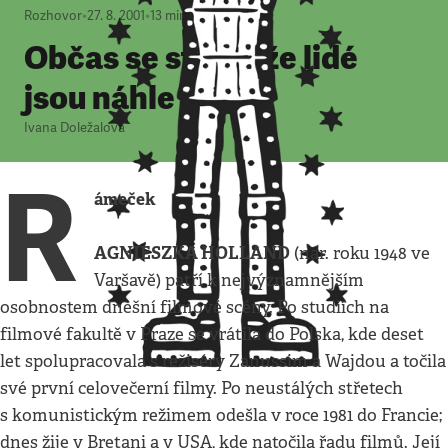
Rozhovor
•
27. 8. 2001
•
13
minut
Občas se stane, že lidé
jsou náhle citliví
Ivana Doležalová
R
ámeček
AGNIESZKA HOLLAND
(nar. roku 1948 ve
Varšavě) patří k nejvýznamnějším
osobnostem dnešní filmové scény. Po studiích na
filmové fakultě v Praze se vrátila do Polska, kde deset
let spolupracovala s režiséry Zanussim a Wajdou a točila
své první celovečerní filmy. Po neustálých střetech
s komunistickým režimem odešla v roce 1981 do Francie;
dnes žije v Bretani a v USA, kde natočila řadu filmů. Její