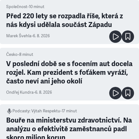
Společnost
•
10
minut
Před 220 lety se rozpadla říše, která z
nás kdysi udělala součást Západu
Marek Švehla
•
6. 8. 2026
Česko
•
8
minut
V poslední době se s focením aut docela
rozjel. Kam prezident s foťákem vyráží,
často neví ani jeho okolí
Ondřej Kundra
•
6. 8. 2026
Podcasty
:
Výtah Respektu
•
17 minut
Bouře na ministerstvu zdravotnictví. Na
analýzu o efektivitě zaměstnanců padl
skoro milion korun