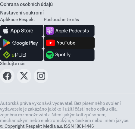
Ochrana osobních údajů
Nastavení soukromí
Aplikace Respekt
Poslouchejte nás
Sledujte nás
Autorská práva vykonává vydavatel. Bez písemného svolení
vydavatele je zakázáno jakékoli užití částí nebo celku díla,
zejména rozmnožování a šíření jakýmkoli způsobem,
mechanickým nebo elektronickým, v českém nebo jiném jazyce.
© Copyright Respekt Media a.s. ISSN 1801-1446