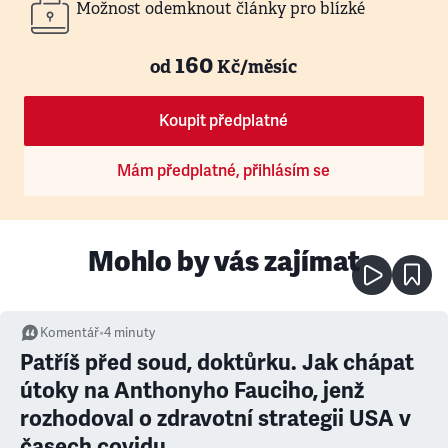
Možnost odemknout články pro blízké
160
od
Kč/měsíc
Koupit předplatné
Mám předplatné, přihlásím se
Mohlo by vás zajímat
Komentář
•
4
minuty
Patříš před soud, doktůrku. Jak chápat
útoky na Anthonyho Fauciho, jenž
rozhodoval o zdravotní strategii USA v
časech covidu