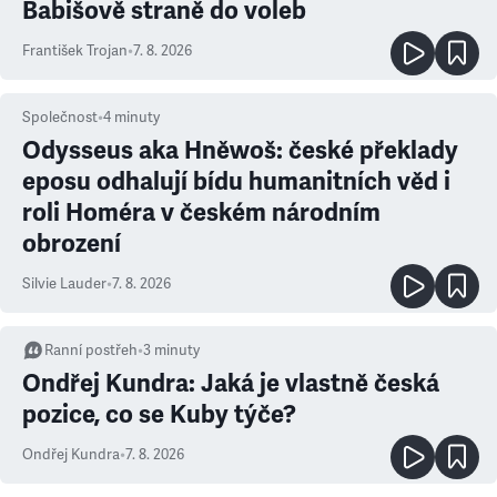
Babišově straně do voleb
František Trojan
•
7. 8. 2026
Společnost
•
4
minuty
Odysseus aka Hněwoš: české překlady
eposu odhalují bídu humanitních věd i
roli Homéra v českém národním
obrození
Silvie Lauder
•
7. 8. 2026
Ranní postřeh
•
3
minuty
Ondřej Kundra: Jaká je vlastně česká
pozice, co se Kuby týče?
Ondřej Kundra
•
7. 8. 2026