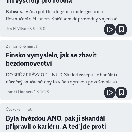
Tři výstřely pro rebela
Babišova vláda pohřbila legendu undergroundu.
Rozloučení s Milanem Knížákem doprovodily vojenské
salvy i kritika pokrokářů
Jan H. Vitvar
•
7. 8. 2026
Zahraničí
•
5
minut
Finsko vymyslelo, jak se zbavit
bezdomovectví
DOBRÉ ZPRÁVY ODJINUD. Základ receptu je banální i
náročný současně: aby to vláda opravdu považovala za
prioritu
Tomáš Lindner
•
7. 8. 2026
Česko
•
6
minut
Byla hvězdou ANO, pak ji skandál
připravil o kariéru. A teď jde proti