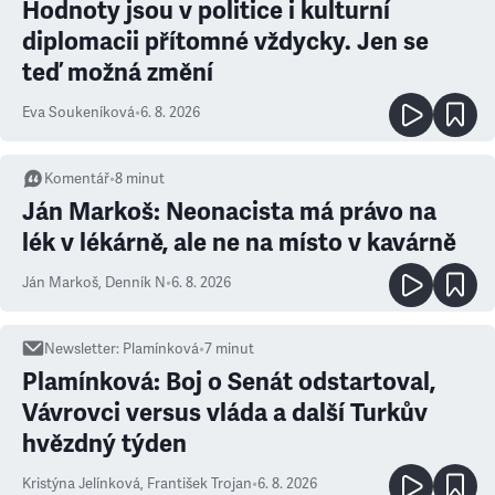
Hodnoty jsou v politice i kulturní
diplomacii přítomné vždycky. Jen se
teď možná změní
Eva Soukeníková
•
6. 8. 2026
Komentář
•
8
minut
Ján Markoš: Neonacista má právo na
lék v lékárně, ale ne na místo v kavárně
Ján Markoš
,
Denník N
•
6. 8. 2026
Newsletter
:
Plamínková
•
7
minut
Plamínková: Boj o Senát odstartoval,
Vávrovci versus vláda a další Turkův
hvězdný týden
Kristýna Jelínková
,
František Trojan
•
6. 8. 2026