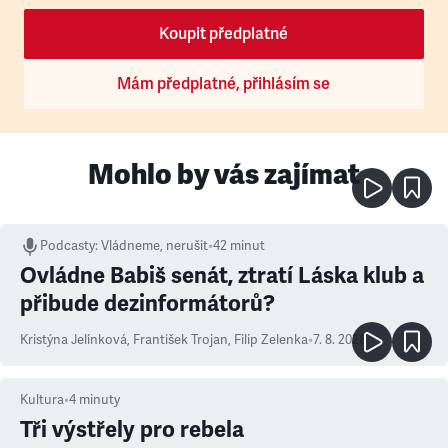
Koupit předplatné
Mám předplatné, přihlásím se
Mohlo by vás zajímat
Podcasty
:
Vládneme, nerušit
•
42 minut
Ovládne Babiš senát, ztratí Láska klub a
přibude dezinformátorů?
Kristýna Jelínková
,
František Trojan
,
Filip Zelenka
•
7. 8. 2026
Kultura
•
4
minuty
Tři výstřely pro rebela