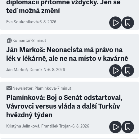
diplomacii přítomné vždycky. Jen se
teď možná změní
Eva Soukeníková
•
6. 8. 2026
Komentář
•
8
minut
Ján Markoš: Neonacista má právo na
lék v lékárně, ale ne na místo v kavárně
Ján Markoš
,
Denník N
•
6. 8. 2026
Newsletter
:
Plamínková
•
7
minut
Plamínková: Boj o Senát odstartoval,
Vávrovci versus vláda a další Turkův
hvězdný týden
Kristýna Jelínková
,
František Trojan
•
6. 8. 2026