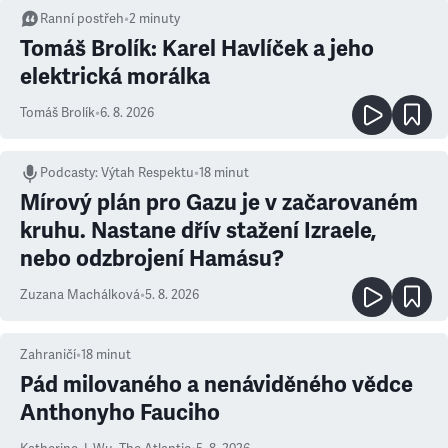
Ranní postřeh
•
2
minuty
Tomáš Brolík: Karel Havlíček a jeho
elektrická morálka
Tomáš Brolík
•
6. 8. 2026
Podcasty
:
Výtah Respektu
•
18 minut
Mírový plán pro Gazu je v začarovaném
kruhu. Nastane dřív stažení Izraele,
nebo odzbrojení Hamásu?
Zuzana Machálková
•
5. 8. 2026
Zahraničí
•
18
minut
Pád milovaného a nenáviděného vědce
Anthonyho Fauciho