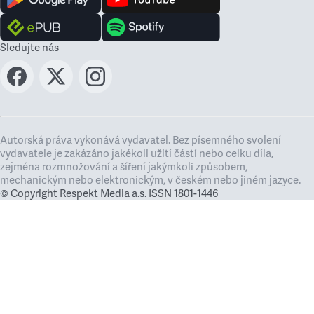
Sledujte nás
Autorská práva vykonává vydavatel. Bez písemného svolení
vydavatele je zakázáno jakékoli užití částí nebo celku díla,
zejména rozmnožování a šíření jakýmkoli způsobem,
mechanickým nebo elektronickým, v českém nebo jiném jazyce.
© Copyright Respekt Media a.s. ISSN 1801-1446