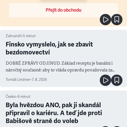
Přejít do obchodu
Zahraničí
•
5
minut
Finsko vymyslelo, jak se zbavit
bezdomovectví
DOBRÉ ZPRÁVY ODJINUD. Základ receptu je banální i
náročný současně: aby to vláda opravdu považovala za
prioritu
Tomáš Lindner
•
7. 8. 2026
Česko
•
6
minut
Byla hvězdou ANO, pak ji skandál
připravil o kariéru. A teď jde proti
Babišově straně do voleb