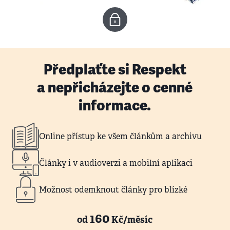
Předplaťte si Respekt
a nepřicházejte o cenné
informace.
Online přístup ke všem článkům a archivu
Články i v audioverzi a mobilní aplikaci
Možnost odemknout články pro blízké
160
od
Kč/měsíc