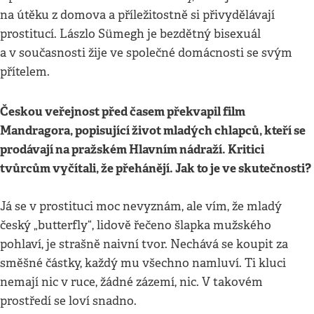
na útěku z domova a příležitostně si přivydělávají
prostitucí. Lászlo Sümegh je bezdětný bisexuál
a v současnosti žije ve společné domácnosti se svým
přítelem.
Českou veřejnost před časem překvapil film
Mandragora, popisující život mladých chlapců, kteří se
prodávají na pražském Hlavním nádraží. Kritici
tvůrcům vyčítali, že přehánějí. Jak to je ve skutečnosti?
Já se v prostituci moc nevyznám, ale vím, že mladý
český „butterfly“, lidově řečeno šlapka mužského
pohlaví, je strašně naivní tvor. Nechává se koupit za
směšné částky, každý mu všechno namluví. Ti kluci
nemají nic v ruce, žádné zázemí, nic. V takovém
prostředí se loví snadno.