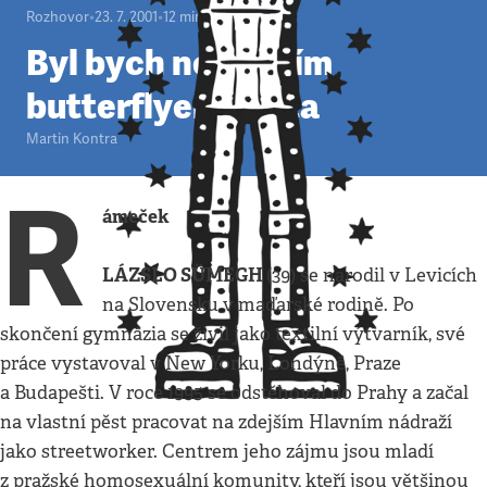
Rozhovor
•
23. 7. 2001
•
12
minut
Byl bych největším
butterflyem světa
Martin Kontra
R
ámeček
LÁZSLO SÜMEGH
(39) se narodil v Levicích
na Slovensku v maďarské rodině. Po
skončení gymnázia se živil jako textilní výtvarník, své
práce vystavoval v New Yorku, Londýně, Praze
a Budapešti. V roce 1995 se odstěhoval do Prahy a začal
na vlastní pěst pracovat na zdejším Hlavním nádraží
jako streetworker. Centrem jeho zájmu jsou mladí
z pražské homosexuální komunity, kteří jsou většinou