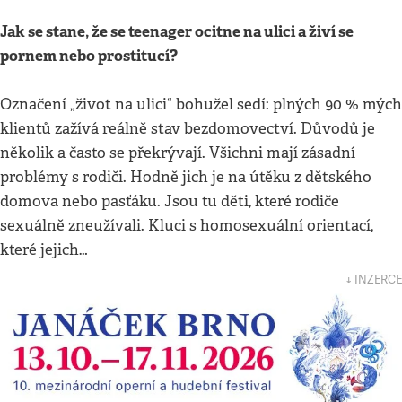
Jak se stane, že se teenager ocitne na ulici a živí se
pornem nebo prostitucí?
Označení „život na ulici“ bohužel sedí: plných 90 % mých
klientů zažívá reálně stav bezdomovectví. Důvodů je
několik a často se překrývají. Všichni mají zásadní
problémy s rodiči. Hodně jich je na útěku z dětského
domova nebo pasťáku. Jsou tu děti, které rodiče
sexuálně zneužívali. Kluci s homosexuální orientací,
které jejich…
↓ INZERCE