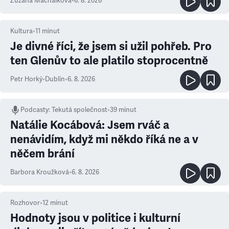
Zuzana Machálková
•
6. 8. 2026
Kultura
•
11
minut
Je divné říci, že jsem si užil pohřeb. Pro
ten Glenův to ale platilo stoprocentně
Petr Horký
•
Dublin
•
6. 8. 2026
Podcasty
:
Tekutá společnost
•
39 minut
Natálie Kocábová: Jsem rváč a
nenávidím, když mi někdo říká ne a v
něčem brání
Barbora Kroužková
•
6. 8. 2026
Rozhovor
•
12
minut
Hodnoty jsou v politice i kulturní