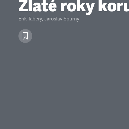
Zlaté roky kor
Erik Tabery
,
Jaroslav Spurný