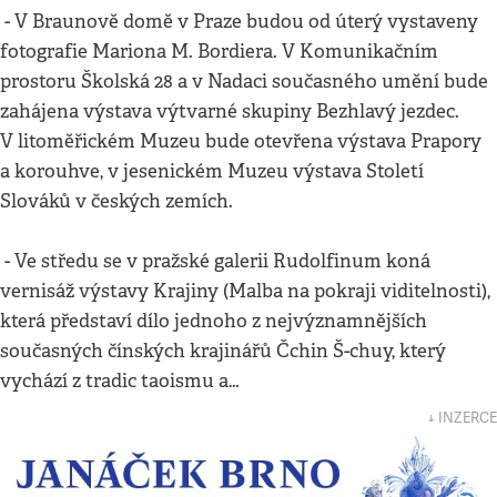
- V Braunově domě v Praze budou od úterý vystaveny
fotografie Mariona M. Bordiera. V Komunikačním
prostoru Školská 28 a v Nadaci současného umění bude
zahájena výstava výtvarné skupiny Bezhlavý jezdec.
V litoměřickém Muzeu bude otevřena výstava Prapory
a korouhve, v jesenickém Muzeu výstava Století
Slováků v českých zemích.
- Ve středu se v pražské galerii Rudolfinum koná
vernisáž výstavy Krajiny (Malba na pokraji viditelnosti),
která představí dílo jednoho z nejvýznamnějších
současných čínských krajinářů Čchin Š-chuy, který
vychází z tradic taoismu a…
↓ INZERCE