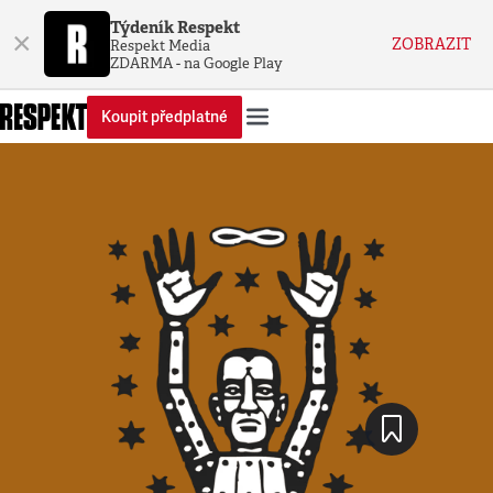
Týdeník Respekt
×
ZOBRAZIT
Respekt Media
ZDARMA - na Google Play
Koupit předplatné