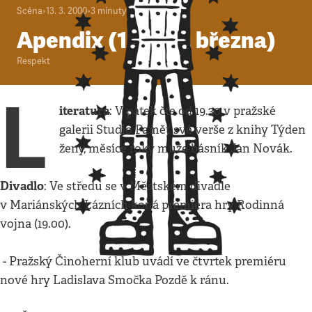
Scéna
•
13. 3. 2000
•
3
minuty
Apendix (13. - 19. března)
Respekt
L
iteratura
: V pátek čte od 19.30 v pražské
galerii Studio Paměť své verše z knihy Týden
ženy, měsíce roky muže básník Jan Novák.
Divadlo
: Ve středu se v Městském divadle
v Mariánských Lázních koná premiéra hry Rodinná
vojna (19.00).
- Pražský Činoherní klub uvádí ve čtvrtek premiéru
nové hry Ladislava Smočka Pozdě k ránu.