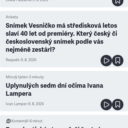
Eliška Palušová
•
9. 8. 2026
Anketa
Snímek Vesničko má středisková letos
slaví 40 let od premiéry. Který český či
československý snímek podle vás
nejméně zestárl?
Respekt
•
9. 8. 2026
Minulý týden
•
3
minuty
Uplynulých sedm dní očima Ivana
Lampera
Ivan Lamper
•
9. 8. 2026
Komentář
•
6
minut