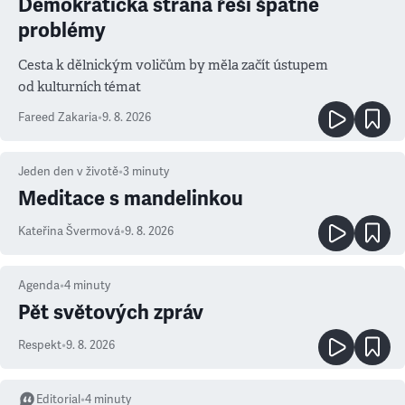
Demokratická strana řeší špatné
problémy
Cesta k dělnickým voličům by měla začít ústupem
od kulturních témat
Fareed Zakaria
•
9. 8. 2026
Jeden den v životě
•
3
minuty
Meditace s mandelinkou
Kateřina Švermová
•
9. 8. 2026
Agenda
•
4
minuty
Pět světových zpráv
Respekt
•
9. 8. 2026
Editorial
•
4
minuty