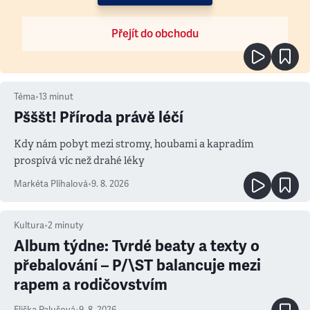
Přejít do obchodu
Téma
•
13
minut
Pšššt! Příroda právě léčí
Kdy nám pobyt mezi stromy, houbami a kapradím
prospívá víc než drahé léky
Markéta Plíhalová
•
9. 8. 2026
Kultura
•
2
minuty
Album týdne: Tvrdé beaty a texty o
přebalování – P/\ST balancuje mezi
rapem a rodičovstvím