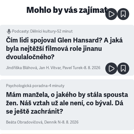
Mohlo by vás zajímat
Podcasty
:
Dělníci kultury
•
52 minut
Čím lidi spojoval Glen Hansard? A jaká
byla nejtěžší filmová role jinanu
dvoulaločného?
Jindřiška Bláhová
,
Jan H. Vitvar
,
Pavel Turek
•
8. 8. 2026
Psychologická poradna
•
4
minuty
Mám manžela, o jakého by stála spousta
žen. Náš vztah už ale není, co býval. Dá
se ještě zachránit?
Beáta Obradovičová
,
Denník N
•
8. 8. 2026