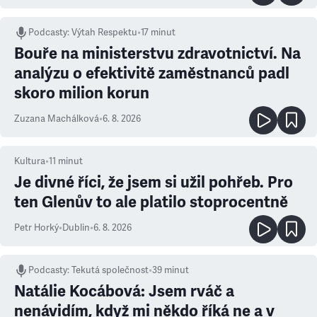
Podcasty
:
Výtah Respektu
•
17 minut
Bouře na ministerstvu zdravotnictví. Na
analýzu o efektivitě zaměstnanců padl
skoro milion korun
Zuzana Machálková
•
6. 8. 2026
Kultura
•
11
minut
Je divné říci, že jsem si užil pohřeb. Pro
ten Glenův to ale platilo stoprocentně
Petr Horký
•
Dublin
•
6. 8. 2026
Podcasty
:
Tekutá společnost
•
39 minut
Natálie Kocábová: Jsem rváč a
nenávidím, když mi někdo říká ne a v