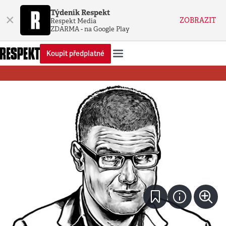
Týdeník Respekt
×
ZOBRAZIT
Respekt Media
ZDARMA - na Google Play
Koupit předplatné