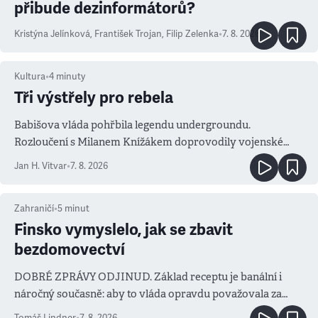
přibude dezinformátorů?
Kristýna Jelínková
,
František Trojan
,
Filip Zelenka
•
7. 8. 2026
Kultura
•
4
minuty
Tři výstřely pro rebela
Babišova vláda pohřbila legendu undergroundu.
Rozloučení s Milanem Knížákem doprovodily vojenské
salvy i kritika pokrokářů
Jan H. Vitvar
•
7. 8. 2026
Zahraničí
•
5
minut
Finsko vymyslelo, jak se zbavit
bezdomovectví
DOBRÉ ZPRÁVY ODJINUD. Základ receptu je banální i
náročný současně: aby to vláda opravdu považovala za
prioritu