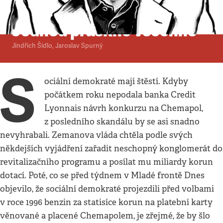
Komentář
•
4. 10. 1999
•
4
minuty
Jednou praskne všechno
Jindřich Šídlo
,
Jaroslav Spurný
S
ociální demokraté mají štěstí. Kdyby
počátkem roku nepodala banka Credit
Lyonnais návrh konkurzu na Chemapol,
z posledního skandálu by se asi snadno
nevyhrabali. Zemanova vláda chtěla podle svých
někdejších vyjádření zařadit neschopný konglomerát do
revitalizačního programu a posílat mu miliardy korun
dotací. Poté, co se před týdnem v Mladé frontě Dnes
objevilo, že sociální demokraté projezdili před volbami
v roce 1996 benzin za statisíce korun na platební karty
věnované a placené Chemapolem, je zřejmé, že by šlo