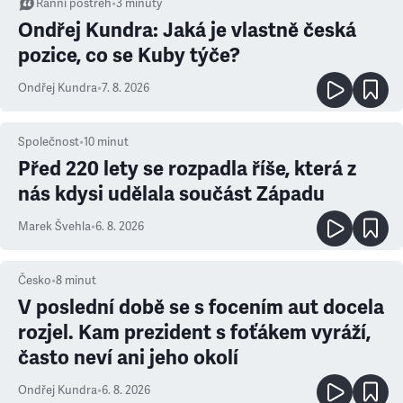
Ranní postřeh
•
3
minuty
Ondřej Kundra: Jaká je vlastně česká
pozice, co se Kuby týče?
Ondřej Kundra
•
7. 8. 2026
Společnost
•
10
minut
Před 220 lety se rozpadla říše, která z
nás kdysi udělala součást Západu
Marek Švehla
•
6. 8. 2026
Česko
•
8
minut
V poslední době se s focením aut docela
rozjel. Kam prezident s foťákem vyráží,
často neví ani jeho okolí
Ondřej Kundra
•
6. 8. 2026