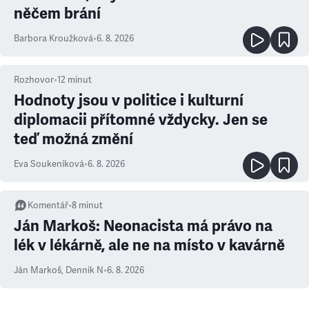
něčem brání
Barbora Kroužková
•
6. 8. 2026
Rozhovor
•
12
minut
Hodnoty jsou v politice i kulturní
diplomacii přítomné vždycky. Jen se
teď možná změní
Eva Soukeníková
•
6. 8. 2026
Komentář
•
8
minut
Ján Markoš: Neonacista má právo na
lék v lékárně, ale ne na místo v kavárně
Ján Markoš
,
Denník N
•
6. 8. 2026