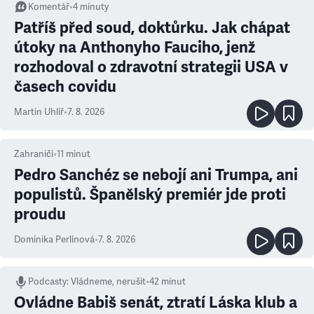
Komentář
•
4
minuty
Patříš před soud, doktůrku. Jak chápat
útoky na Anthonyho Fauciho, jenž
rozhodoval o zdravotní strategii USA v
časech covidu
Martin Uhlíř
•
7. 8. 2026
Zahraničí
•
11
minut
Pedro Sanchéz se nebojí ani Trumpa, ani
populistů. Španělský premiér jde proti
proudu
Dominika Perlínová
•
7. 8. 2026
Podcasty
:
Vládneme, nerušit
•
42 minut
Ovládne Babiš senát, ztratí Láska klub a