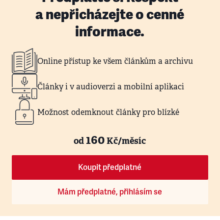
a nepřicházejte o cenné
informace.
Online přístup ke všem článkům a archivu
Články i v audioverzi a mobilní aplikaci
Možnost odemknout články pro blízké
160
od
Kč/měsíc
Koupit předplatné
Mám předplatné, přihlásím se