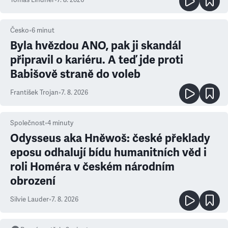
Tomáš Lindner
•
7. 8. 2026
Česko
•
6
minut
Byla hvězdou ANO, pak ji skandál
připravil o kariéru. A teď jde proti
Babišově straně do voleb
František Trojan
•
7. 8. 2026
Společnost
•
4
minuty
Odysseus aka Hněwoš: české překlady
eposu odhalují bídu humanitních věd i
roli Homéra v českém národním
obrození
Silvie Lauder
•
7. 8. 2026