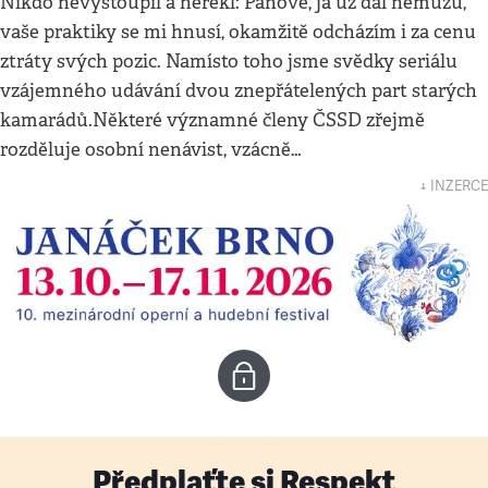
Nikdo nevystoupil a neřekl: Pánové, já už dál nemůžu,
vaše praktiky se mi hnusí, okamžitě odcházím i za cenu
ztráty svých pozic. Namísto toho jsme svědky seriálu
vzájemného udávání dvou znepřátelených part starých
kamarádů.Některé významné členy ČSSD zřejmě
rozděluje osobní nenávist, vzácně…
↓ INZERCE
Předplaťte si Respekt