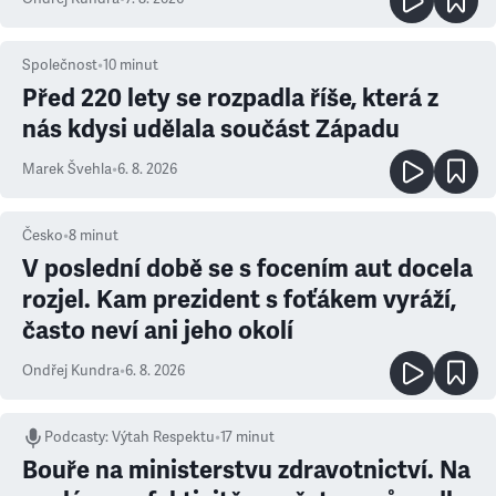
Společnost
•
10
minut
Před 220 lety se rozpadla říše, která z
nás kdysi udělala součást Západu
Marek Švehla
•
6. 8. 2026
Česko
•
8
minut
V poslední době se s focením aut docela
rozjel. Kam prezident s foťákem vyráží,
často neví ani jeho okolí
Ondřej Kundra
•
6. 8. 2026
Podcasty
:
Výtah Respektu
•
17 minut
Bouře na ministerstvu zdravotnictví. Na