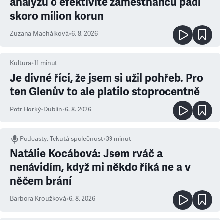
analýzu o efektivitě zaměstnanců padl
skoro milion korun
Zuzana Machálková
•
6. 8. 2026
Kultura
•
11
minut
Je divné říci, že jsem si užil pohřeb. Pro
ten Glenův to ale platilo stoprocentně
Petr Horký
•
Dublin
•
6. 8. 2026
Podcasty
:
Tekutá společnost
•
39 minut
Natálie Kocábová: Jsem rváč a
nenávidím, když mi někdo říká ne a v
něčem brání
Barbora Kroužková
•
6. 8. 2026