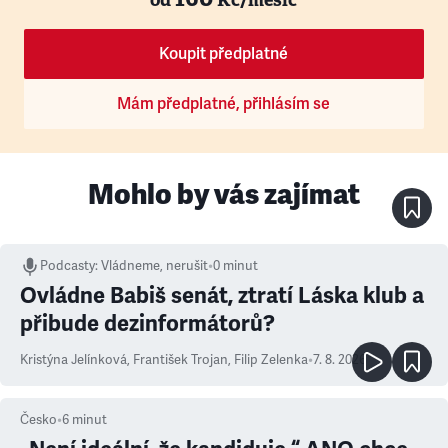
Koupit předplatné
Mám předplatné, přihlásím se
Mohlo by vás zajímat
Podcasty
:
Vládneme, nerušit
•
0 minut
Ovládne Babiš senát, ztratí Láska klub a
přibude dezinformátorů?
Kristýna Jelínková
,
František Trojan
,
Filip Zelenka
•
7. 8. 2026
Česko
•
6
minut