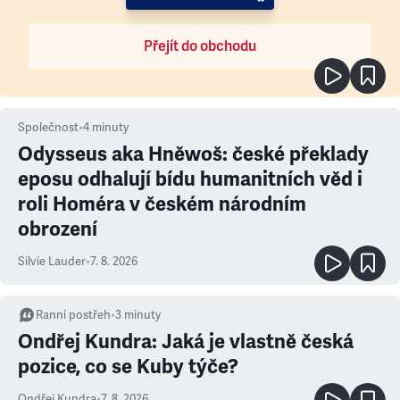
Přejít do obchodu
Společnost
•
4
minuty
Odysseus aka Hněwoš: české překlady
eposu odhalují bídu humanitních věd i
roli Homéra v českém národním
obrození
Silvie Lauder
•
7. 8. 2026
Ranní postřeh
•
3
minuty
Ondřej Kundra: Jaká je vlastně česká
pozice, co se Kuby týče?
Ondřej Kundra
•
7. 8. 2026