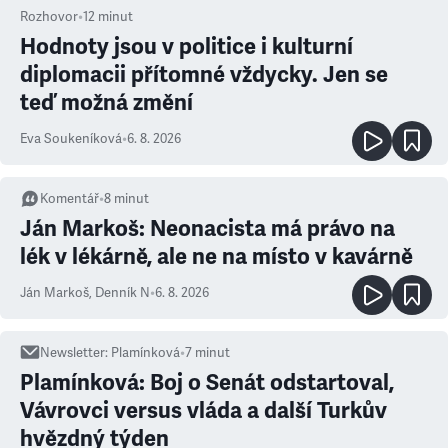
Rozhovor
•
12
minut
Hodnoty jsou v politice i kulturní
diplomacii přítomné vždycky. Jen se
teď možná změní
Eva Soukeníková
•
6. 8. 2026
Komentář
•
8
minut
Ján Markoš: Neonacista má právo na
lék v lékárně, ale ne na místo v kavárně
Ján Markoš
,
Denník N
•
6. 8. 2026
Newsletter
:
Plamínková
•
7
minut
Plamínková: Boj o Senát odstartoval,
Vávrovci versus vláda a další Turkův
hvězdný týden