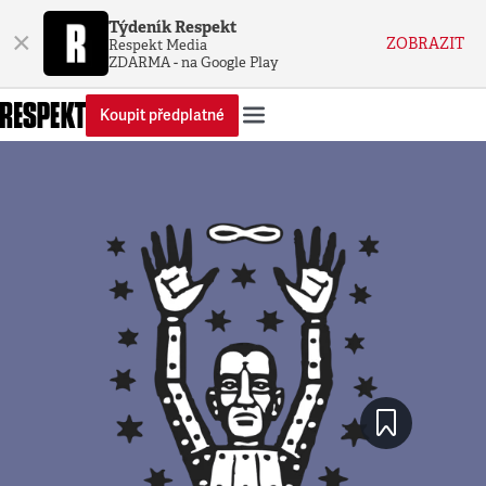
Týdeník Respekt
×
ZOBRAZIT
Respekt Media
ZDARMA - na Google Play
Koupit předplatné