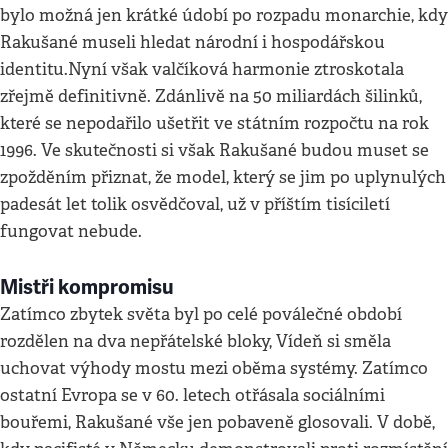
bylo možná jen krátké údobí po rozpadu monarchie, kdy
Rakušané museli hledat národní i hospodářskou
identitu.Nyní však valčíková harmonie ztroskotala
zřejmě definitivně. Zdánlivě na 50 miliardách šilinků,
které se nepodařilo ušetřit ve státním rozpočtu na rok
1996. Ve skutečnosti si však Rakušané budou muset se
zpožděním přiznat, že model, který se jim po uplynulých
padesát let tolik osvědčoval, už v příštím tisíciletí
fungovat nebude.
Mistři kompromisu
Zatímco zbytek světa byl po celé poválečné období
rozdělen na dva nepřátelské bloky, Vídeň si směla
uchovat výhody mostu mezi oběma systémy. Zatímco
ostatní Evropa se v 60. letech otřásala sociálními
bouřemi, Rakušané vše jen pobaveně glosovali. V době,