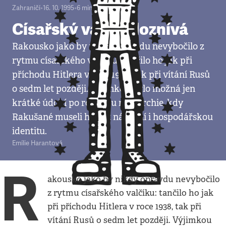
Zahraničí
•
16. 10. 1995
•
6
minut
Císařský valčík doznívá
Rakousko jako by nikdy opravdu nevybočilo z
rytmu císařského valčíku: tančilo ho jak při
příchodu Hitlera v roce 1938, tak při vítání Rusů
o sedm let později. Výjimkou bylo možná jen
krátké údobí po rozpadu monarchie, kdy
Rakušané museli hledat národní i hospodářskou
identitu.
Emílie Harantová
R
akousko jako by nikdy opravdu nevybočilo
z rytmu císařského valčíku: tančilo ho jak
při příchodu Hitlera v roce 1938, tak při
vítání Rusů o sedm let později. Výjimkou