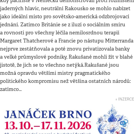
kdy pacifisté v Německu demonstrovali proti rozmístění
jaderných hlavic, neutrální Rakousko se mohlo nabízet
jako ideální místo pro sovětsko-americká odzbrojovací
jednání. Zatímco Británie se z iluzí o sociálním smíru
a rovnosti pro všechny léčila nemilosrdnou terapií
Margaret Thatcherové a Francie po nástupu Mitterranda
nejprve zestátňovala a poté znovu privatizovala banky
a velké průmyslové podniky, Rakušané mohli žít v blahé
jistotě, že jich se to všechno netýká.Rakušané jsou
možná opravdu většími mistry pragmatického
politického kompromisu než většina ostatních národů:
zatímco…
↓ INZERCE