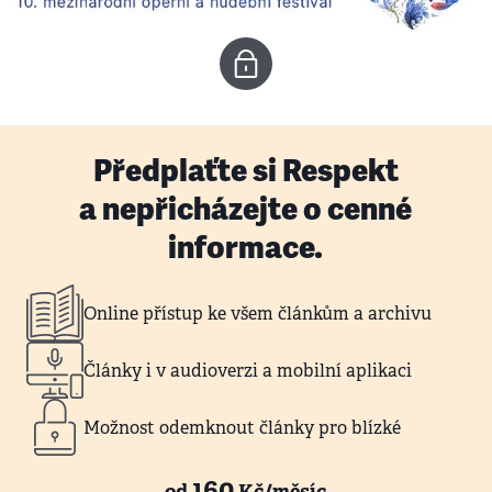
Předplaťte si Respekt
a nepřicházejte o cenné
informace.
Online přístup ke všem článkům a archivu
Články i v audioverzi a mobilní aplikaci
Možnost odemknout články pro blízké
160
od
Kč/měsíc