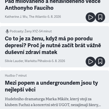
Pád milovaného a nenáviděného vědce
Anthonyho Fauciho
Katherine J. Wu
,
The Atlantic
•
5. 8. 2026
Podcasty
:
Ženy XYZ
•
54 minut
Co to je za ženu, když má po porodu
depresi? Proč je nutné začít brát vážně
duševní zdraví matek
Silvie Lauder
,
Markéta Plíhalová
•
5. 8. 2026
Hudba
•
7
minut
Mezi popem a undergroundem jsou ty
nejlepší věci
Hudebního dramaturga Marka Mikiče, který stojí za
klubem Fuchs2 a koncertní sérií UGOT, nezajímají žánry,