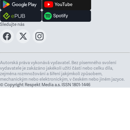
Sledujte nás
Autorská práva vykonává vydavatel. Bez písemného svolení
vydavatele je zakázáno jakékoli užití částí nebo celku díla,
zejména rozmnožování a šíření jakýmkoli způsobem,
mechanickým nebo elektronickým, v českém nebo jiném jazyce.
© Copyright Respekt Media a.s. ISSN 1801-1446