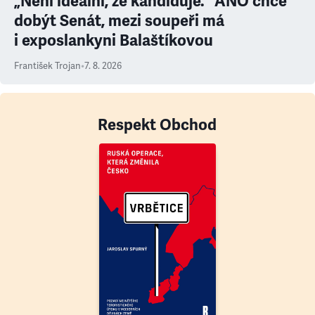
„Není ideální, že kandiduje.“ ANO chce
dobýt Senát, mezi soupeři má
i exposlankyni Balaštíkovou
František Trojan
•
7. 8. 2026
Respekt Obchod