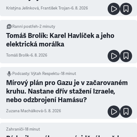
Kristýna Jelínková
,
František Trojan
•
6. 8. 2026
Ranní postřeh
•
2
minuty
Tomáš Brolík: Karel Havlíček a jeho
elektrická morálka
Tomáš Brolík
•
6. 8. 2026
Podcasty
:
Výtah Respektu
•
18 minut
Mírový plán pro Gazu je v začarovaném
kruhu. Nastane dřív stažení Izraele,
nebo odzbrojení Hamásu?
Zuzana Machálková
•
5. 8. 2026
Zahraničí
•
18
minut