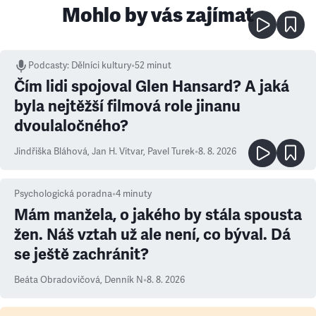
Mohlo by vás zajímat
Podcasty
:
Dělníci kultury
•
52 minut
Čím lidi spojoval Glen Hansard? A jaká
byla nejtěžší filmová role jinanu
dvoulaločného?
Jindřiška Bláhová
,
Jan H. Vitvar
,
Pavel Turek
•
8. 8. 2026
Psychologická poradna
•
4
minuty
Mám manžela, o jakého by stála spousta
žen. Náš vztah už ale není, co býval. Dá
se ještě zachránit?
Beáta Obradovičová
,
Denník N
•
8. 8. 2026