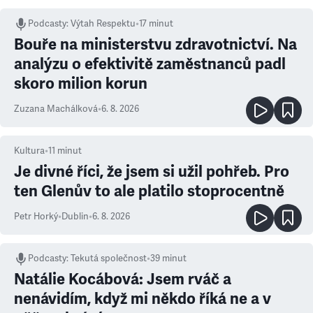
Podcasty
:
Výtah Respektu
•
17 minut
Bouře na ministerstvu zdravotnictví. Na
analýzu o efektivitě zaměstnanců padl
skoro milion korun
Zuzana Machálková
•
6. 8. 2026
Kultura
•
11
minut
Je divné říci, že jsem si užil pohřeb. Pro
ten Glenův to ale platilo stoprocentně
Petr Horký
•
Dublin
•
6. 8. 2026
Podcasty
:
Tekutá společnost
•
39 minut
Natálie Kocábová: Jsem rváč a
nenávidím, když mi někdo říká ne a v