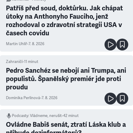
Patříš před soud, doktůrku. Jak chápat
útoky na Anthonyho Fauciho, jenž
rozhodoval o zdravotní strategii USA v
časech covidu
Martin Uhlíř
•
7. 8. 2026
Zahraničí
•
11
minut
Pedro Sanchéz se nebojí ani Trumpa, ani
populistů. Španělský premiér jde proti
proudu
Dominika Perlínová
•
7. 8. 2026
Podcasty
:
Vládneme, nerušit
•
42 minut
Ovládne Babiš senát, ztratí Láska klub a
přibude dezinformátorů?