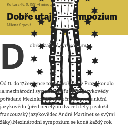
Kultura
•
16. 9. 1991
•
4
minuty
Dobře utajené sympozium
Milena Srpová
D
obře utajené sympozium
Od 11. do 17.července tohoto roku se v Praze konalo
18.mezinárodní sympozium funkční jazykovědy
pořádané Mezinárodní společností pro funkční
jazykovědu (před necelými dvaceti lety ji založil
francouzský jazykovědec André Martinet se svými
žáky).Mezinárodní sympozium se koná každý rok