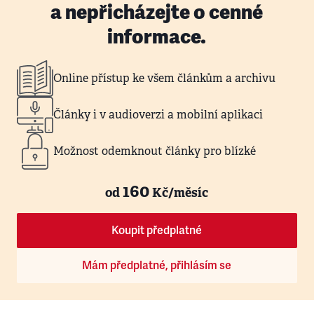
a nepřicházejte o cenné
informace.
Online přístup ke všem článkům a archivu
Články i v audioverzi a mobilní aplikaci
Možnost odemknout články pro blízké
160
od
Kč/měsíc
Koupit předplatné
Mám předplatné, přihlásím se