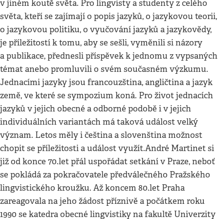
v jiném koutě světa. Pro lingvisty a studenty z celého
světa, kteří se zajímají o popis jazyků, o jazykovou teorii,
o jazykovou politiku, o vyučování jazyků a jazykovědy,
je příležitostí k tomu, aby se sešli, vyměnili si názory
a publikace, přednesli příspěvek k jednomu z vypsaných
témat anebo promluvili o svém současném výzkumu.
Jednacími jazyky jsou francouzština, angličtina a jazyk
země, ve které se sympozium koná. Pro život jednacích
jazyků v jejich obecné a odborné podobě i v jejich
individuálních variantách má taková událost velký
význam. Letos měly i čeština a slovenština možnost
chopit se příležitosti a událost využít.André Martinet si
již od konce 70.let přál uspořádat setkání v Praze, neboť
se pokládá za pokračovatele předválečného Pražského
lingvistického kroužku. Až koncem 80.let Praha
zareagovala na jeho žádost příznivě a počátkem roku
1990 se katedra obecné lingvistiky na fakultě Univerzity