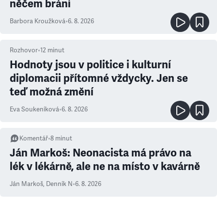
něčem brání
Barbora Kroužková
•
6. 8. 2026
Rozhovor
•
12
minut
Hodnoty jsou v politice i kulturní
diplomacii přítomné vždycky. Jen se
teď možná změní
Eva Soukeníková
•
6. 8. 2026
Komentář
•
8
minut
Ján Markoš: Neonacista má právo na
lék v lékárně, ale ne na místo v kavárně
Ján Markoš
,
Denník N
•
6. 8. 2026