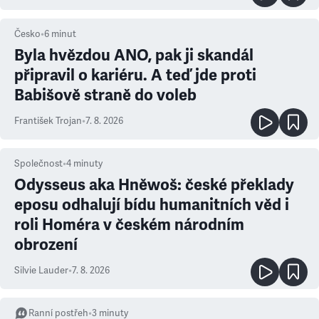
Česko
•
6
minut
Byla hvězdou ANO, pak ji skandál
připravil o kariéru. A teď jde proti
Babišově straně do voleb
František Trojan
•
7. 8. 2026
Společnost
•
4
minuty
Odysseus aka Hněwoš: české překlady
eposu odhalují bídu humanitních věd i
roli Homéra v českém národním
obrození
Silvie Lauder
•
7. 8. 2026
Ranní postřeh
•
3
minuty