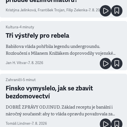
Kristýna Jelínková
,
František Trojan
,
Filip Zelenka
•
7. 8. 2026
Kultura
•
4
minuty
Tři výstřely pro rebela
Babišova vláda pohřbila legendu undergroundu.
Rozloučení s Milanem Knížákem doprovodily vojenské
salvy i kritika pokrokářů
Jan H. Vitvar
•
7. 8. 2026
Zahraničí
•
5
minut
Finsko vymyslelo, jak se zbavit
bezdomovectví
DOBRÉ ZPRÁVY ODJINUD. Základ receptu je banální i
náročný současně: aby to vláda opravdu považovala za
prioritu
Tomáš Lindner
•
7. 8. 2026