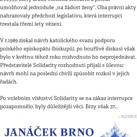
umožňoval jednoduše „na žádost ženy“. Oba právní akty
nahrazovaly předchozí legislativu, která interrupci
trestala třemi lety vězení.
V r.1989 získal návrh katolického svazu podporu
polského episkopátu (biskupů), po bouřlivé diskusi však
bylo v květnu téhož roku rozhodnuto ho neprojednávat.
Představitelé Solidarity rozhodnutí přijali s úlevou:
návrh mohl na poslední chvíli způsobit rozkol v jejích
řadách.
Po volebním vítězství Solidarity se na zákaz interrupce
pozapomnělo, byly důležitější věci. Brzy však 37…
↓ INZERCE