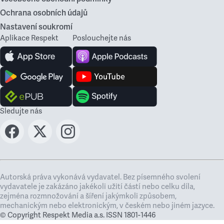
Ochrana osobních údajů
Nastavení soukromí
Aplikace Respekt
Poslouchejte nás
Sledujte nás
Autorská práva vykonává vydavatel. Bez písemného svolení
vydavatele je zakázáno jakékoli užití částí nebo celku díla,
zejména rozmnožování a šíření jakýmkoli způsobem,
mechanickým nebo elektronickým, v českém nebo jiném jazyce.
© Copyright Respekt Media a.s. ISSN 1801-1446