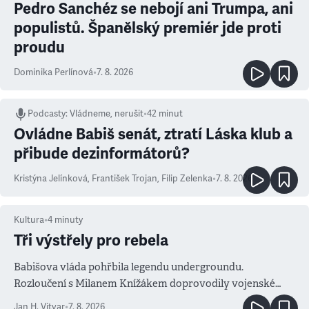
Pedro Sanchéz se nebojí ani Trumpa, ani
populistů. Španělský premiér jde proti
proudu
Dominika Perlínová
•
7. 8. 2026
Podcasty
:
Vládneme, nerušit
•
42 minut
Ovládne Babiš senát, ztratí Láska klub a
přibude dezinformátorů?
Kristýna Jelínková
,
František Trojan
,
Filip Zelenka
•
7. 8. 2026
Kultura
•
4
minuty
Tři výstřely pro rebela
Babišova vláda pohřbila legendu undergroundu.
Rozloučení s Milanem Knížákem doprovodily vojenské
salvy i kritika pokrokářů
Jan H. Vitvar
•
7. 8. 2026