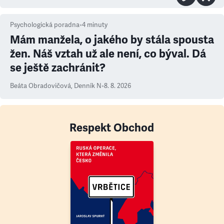
Psychologická poradna
•
4
minuty
Mám manžela, o jakého by stála spousta
žen. Náš vztah už ale není, co býval. Dá
se ještě zachránit?
Beáta Obradovičová
,
Denník N
•
8. 8. 2026
Respekt Obchod