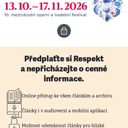
Předplaťte si Respekt
a nepřicházejte o cenné
informace.
Online přístup ke všem článkům a archivu
Články i v audioverzi a mobilní aplikaci
Možnost odemknout články pro blízké