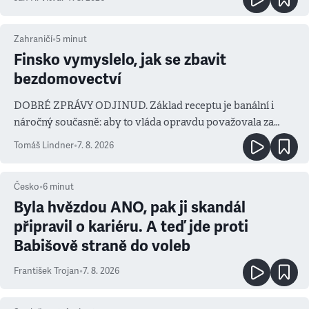
Zahraničí
•
5
minut
Finsko vymyslelo, jak se zbavit
bezdomovectví
DOBRÉ ZPRÁVY ODJINUD. Základ receptu je banální i
náročný současně: aby to vláda opravdu považovala za
prioritu
Tomáš Lindner
•
7. 8. 2026
Česko
•
6
minut
Byla hvězdou ANO, pak ji skandál
připravil o kariéru. A teď jde proti
Babišově straně do voleb
František Trojan
•
7. 8. 2026