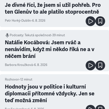
Je divné říci, že jsem si užil pohřeb. Pro
ten Glenův to ale platilo stoprocentně
Petr Horký
•
Dublin
•
6. 8. 2026
Podcasty
:
Tekutá společnost
•
39 minut
Natálie Kocábová: Jsem rváč a
nenávidím, když mi někdo říká ne a v
něčem brání
Barbora Kroužková
•
6. 8. 2026
Rozhovor
•
12
minut
Hodnoty jsou v politice i kulturní
diplomacii přítomné vždycky. Jen se
teď možná změní