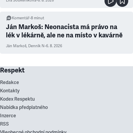
Eva Soukeníková
•
6. 8. 2026
Komentář
•
8
minut
Ján Markoš: Neonacista má právo na
lék v lékárně, ale ne na místo v kavárně
Ján Markoš
,
Denník N
•
6. 8. 2026
Respekt
Redakce
Kontakty
Kodex Respektu
Nabídka předplatného
Inzerce
RSS
Všeobecné obchodní podmínky