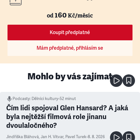
160
od
Kč/měsíc
Koupit předplatné
Mám předplatné, přihlásím se
Mohlo by vás zajímat
Podcasty
:
Dělníci kultury
•
52 minut
Čím lidi spojoval Glen Hansard? A jaká
byla nejtěžší filmová role jinanu
dvoulaločného?
Jindřiška Bláhová
,
Jan H. Vitvar
,
Pavel Turek
•
8. 8. 2026