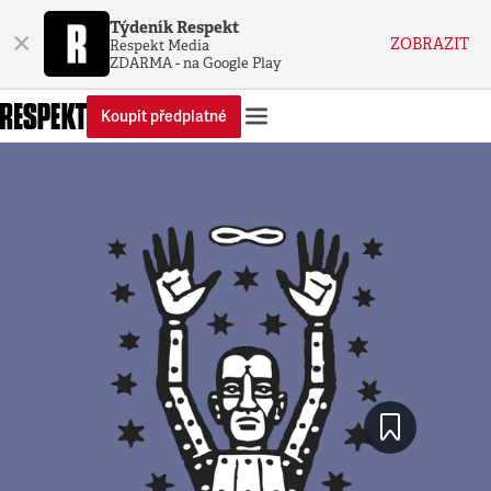
Týdeník Respekt
×
ZOBRAZIT
Respekt Media
ZDARMA - na Google Play
Koupit předplatné