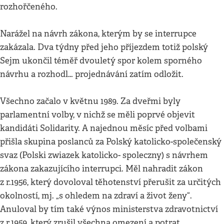
rozhořčeného.
Narážel na návrh zákona, kterým by se interrupce
zakázala. Dva týdny před jeho příjezdem totiž polský
Sejm ukončil téměř dvouletý spor kolem sporného
návrhu a rozhodl… projednávání zatím odložit.
Všechno začalo v květnu 1989. Za dveřmi byly
parlamentní volby, v nichž se měli poprvé objevit
kandidáti Solidarity. A najednou měsíc před volbami
přišla skupina poslanců za Polský katolicko-společenský
svaz (Polski zwiazek katolicko- spoleczny) s návrhem
zákona zakazujícího interrupci. Měl nahradit zákon
z r.1956, který dovoloval těhotenství přerušit za určitých
okolností, mj. „s ohledem na zdraví a život ženy“.
Anuloval by tím také výnos ministerstva zdravotnictví
z r.1959, který zrušil všechna omezení a potrat