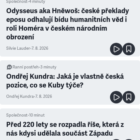
Společnost
•
4
minuty
Odysseus aka Hněwoš: české překlady
eposu odhalují bídu humanitních věd i
roli Homéra v českém národním
obrození
Silvie Lauder
•
7. 8. 2026
Ranní postřeh
•
3
minuty
Ondřej Kundra: Jaká je vlastně česká
pozice, co se Kuby týče?
Ondřej Kundra
•
7. 8. 2026
Společnost
•
10
minut
Před 220 lety se rozpadla říše, která z
nás kdysi udělala součást Západu