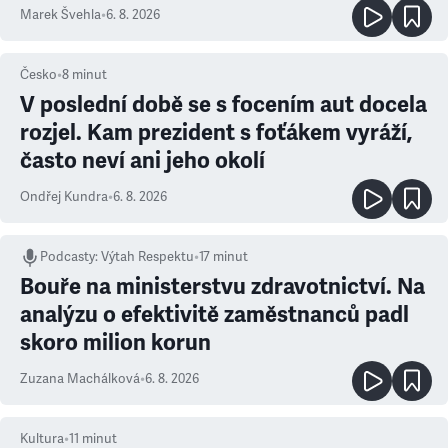
Marek Švehla
•
6. 8. 2026
Česko
•
8
minut
V poslední době se s focením aut docela
rozjel. Kam prezident s foťákem vyráží,
často neví ani jeho okolí
Ondřej Kundra
•
6. 8. 2026
Podcasty
:
Výtah Respektu
•
17 minut
Bouře na ministerstvu zdravotnictví. Na
analýzu o efektivitě zaměstnanců padl
skoro milion korun
Zuzana Machálková
•
6. 8. 2026
Kultura
•
11
minut