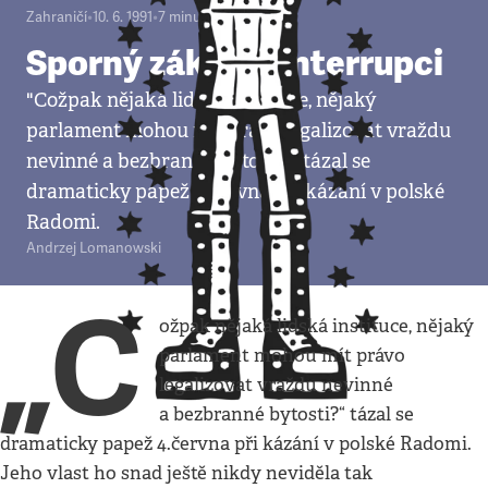
Zahraničí
•
10. 6. 1991
•
7
minut
Sporný zákon o interrupci
"Cožpak nějaká lidská instituce, nějaký
parlament mohou mít právo legalizovat vraždu
nevinné a bezbranné bytosti?" tázal se
dramaticky papež 4.června při kázání v polské
Radomi.
Andrzej Lomanowski
„C
ožpak nějaká lidská instituce, nějaký
parlament mohou mít právo
legalizovat vraždu nevinné
a bezbranné bytosti?“ tázal se
dramaticky papež 4.června při kázání v polské Radomi.
Jeho vlast ho snad ještě nikdy neviděla tak