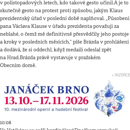
v polistopadových letech, kdo takové gesto učinil.A je to
skutečně gesto na protest proti způsobu, jakým Klaus
prezidentský úřad v poslední době naplňoval. „Působení
pana Václava Klause v úřadu prezidenta považuji za
neblahé, o čemž mě definitivně přesvědčily jeho postoje
a kroky v posledních měsících,“ píše Brázda v prohlášení
a dodává, že si oddechl, když medaili odeslal zpět
na Hrad.Brázda právě vystavuje v pražském
Obecním domě.
↓ INZERCE
10:08