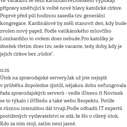
Ve Vatikánu se sešli kardinálovéDneškem vypukají
přípravy směřující k volbě nové hlavy katolické církve.
Poprvé před půl hodinou zasedla tzv. generální
kongregace. Kardinálové by měli stanovit den, kdy bude
zvolen nový papež. Podle vatikánského mluvčího
Lombardiho to ovšem dnes nebude.Pro katolíky je
dnešek třetím dnes tzv. sede vacante, tedy doby, kdy je
jejich církve bez „vůdce“.
11:25
Útok na zpravodajské serveryJak už jste nejspíš
v průběhu dopoledne zjistili, nějakou dobu nefungovala
řada zpravodajských serverů - vedle iDnesu či Novinek
se to týkalo i iHNedu a také webu Respektu. Potíže
s různou intenzitou dál trvají.Podle odhadů IT expertů
postižených vydavatelství se zdá, že šlo o cílený útok.
Kdo za ním stojí, zatím není jasné.