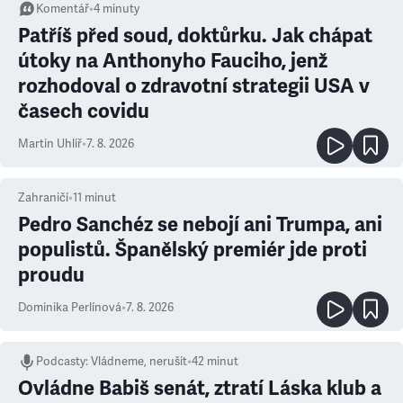
Komentář
•
4
minuty
Patříš před soud, doktůrku. Jak chápat
útoky na Anthonyho Fauciho, jenž
rozhodoval o zdravotní strategii USA v
časech covidu
Martin Uhlíř
•
7. 8. 2026
Zahraničí
•
11
minut
Pedro Sanchéz se nebojí ani Trumpa, ani
populistů. Španělský premiér jde proti
proudu
Dominika Perlínová
•
7. 8. 2026
Podcasty
:
Vládneme, nerušit
•
42 minut
Ovládne Babiš senát, ztratí Láska klub a