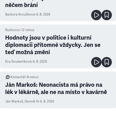
něčem brání
Barbora Kroužková
•
6. 8. 2026
Rozhovor
•
12
minut
Hodnoty jsou v politice i kulturní
diplomacii přítomné vždycky. Jen se
teď možná změní
Eva Soukeníková
•
6. 8. 2026
Komentář
•
8
minut
Ján Markoš: Neonacista má právo na
lék v lékárně, ale ne na místo v kavárně
Ján Markoš
,
Denník N
•
6. 8. 2026