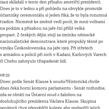
1949 skládali v tento den přísahu američtí prezidenti.
Dnes je to v lednu a při pohledu na obvykle promrzlé
účastníky ceremoniálu si jeden říká, že to byla rozumná
tradice. Nicméně ke změně vedl pocit, že mezi volbami
na podzim a přísahou na jaře ční příliš velká
propast. Z českých dějin stojí za zmínku německé
nacionalistické demonstrace, které propukly těsně po
vzniku Československa, na jaře 1919. Při střetech
s armádou a policií při nich v Kadani, Karlových Varech
či Chebu zahnyulo třiapadesát lidí.
08:33
Dnes: pošle Senát Klause k soudu?Historická chvíle
dnes čeká horní komoru parlamentu - Senát rozhodne,
zda se obrátí na Ústavní soud s žalobou na
dosluhujícího prezidenta Václava Klause. Skupina
senátorů chce přesvědčit kolegy, aby podpořili jejich