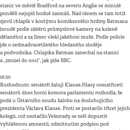
stanic ve městě Bradford na severu Anglie se minulé
pondělí nejspíš hodně zasmáli. Nad ránem se tam totiž
zjevil chlapík v kostýmu komiksového hrdiny Batmana
(soudě podle záběrů průmyslové kamery na koleně
dělaného) a za límec vlekl jakéhosi muže. Podle policie
jde o sedmadvacetiletého hledaného zloděje
a podvodníka. Chlapíka Batman zanechal na stanici
a „zmizel do noci“, jak píše BBC.
16:20
Rozhodnuto: senátoři žalují Klause.Hlasy osmatřiceti
senátorů dnes horní komora parlamentu rozhodla, že
podá u Ústavního soudu žalobu na dosluhujícího
prezidenta Václava Klause. Proti se postavilo třicet jejich
kolegů, což nestačilo.Velezrady se měl dopustit
vyhlášenou amnestií, odmítnutím podpisu pod