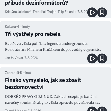
přibude dezinformátorů?
Kristýna Jelínková
,
František Trojan
,
Filip Zelenka
•
7. 8. 2026
Kultura
•
4
minuty
Tři výstřely pro rebela
Babišova vláda pohřbila legendu undergroundu.
Rozloučení s Milanem Knížákem doprovodily vojenské
salvy i kritika pokrokářů
Jan H. Vitvar
•
7. 8. 2026
Zahraničí
•
5
minut
Finsko vymyslelo, jak se zbavit
bezdomovectví
DOBRÉ ZPRÁVY ODJINUD. Základ receptu je banální i
náročný současně: aby to vláda opravdu považovala za
prioritu