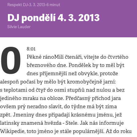
Respekt DJ
•
3. 3. 2013
•
6
minut
DJ pondělí 4. 3. 2013
Silvie Lauder
0
8:01
Pěkné ránoMilí čtenáři, vítejte do čtvrtého
březnového dne. Pondělek by to měl být
dnes příjemnější než obvykle, protože
alespoň počasí by mělo být kromobyčejně jarní:
s teplotami od čtyř do osmi stupňů nad nulou a bez
jediného mraku na obloze. Předčasný příchod jara
ovšem prý neradno slavit, do týdne má být zima
zpět. Jmeniny dnes připadají krásnému jménu, jež
latinsky znamená hvězda - Stele. Jak nás informuje
Wikipedie, toto jméno je stále populárnější. Až do roku