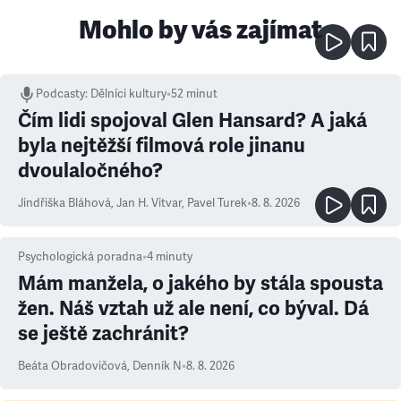
Mohlo by vás zajímat
Podcasty
:
Dělníci kultury
•
52 minut
Čím lidi spojoval Glen Hansard? A jaká
byla nejtěžší filmová role jinanu
dvoulaločného?
Jindřiška Bláhová
,
Jan H. Vitvar
,
Pavel Turek
•
8. 8. 2026
Psychologická poradna
•
4
minuty
Mám manžela, o jakého by stála spousta
žen. Náš vztah už ale není, co býval. Dá
se ještě zachránit?
Beáta Obradovičová
,
Denník N
•
8. 8. 2026