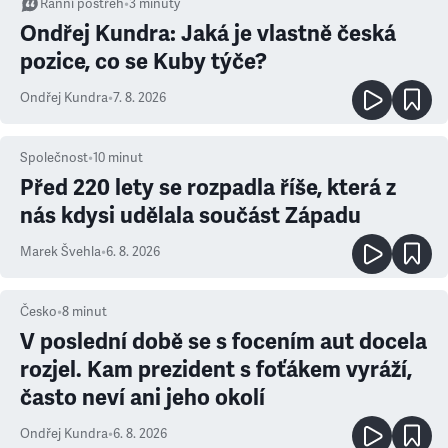
Ranní postřeh
•
3
minuty
Ondřej Kundra: Jaká je vlastně česká
pozice, co se Kuby týče?
Ondřej Kundra
•
7. 8. 2026
Společnost
•
10
minut
Před 220 lety se rozpadla říše, která z
nás kdysi udělala součást Západu
Marek Švehla
•
6. 8. 2026
Česko
•
8
minut
V poslední době se s focením aut docela
rozjel. Kam prezident s foťákem vyráží,
často neví ani jeho okolí
Ondřej Kundra
•
6. 8. 2026