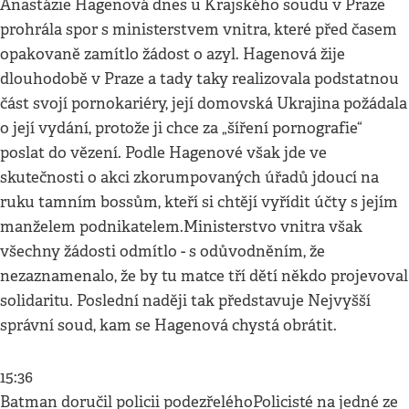
Anastázie Hagenová dnes u Krajského soudu v Praze
prohrála spor s ministerstvem vnitra, které před časem
opakovaně zamítlo žádost o azyl. Hagenová žije
dlouhodobě v Praze a tady taky realizovala podstatnou
část svojí pornokariéry, její domovská Ukrajina požádala
o její vydání, protože ji chce za „šíření pornografie“
poslat do vězení. Podle Hagenové však jde ve
skutečnosti o akci zkorumpovaných úřadů jdoucí na
ruku tamním bossům, kteří si chtějí vyřídit účty s jejím
manželem podnikatelem.Ministerstvo vnitra však
všechny žádosti odmítlo - s odůvodněním, že
nezaznamenalo, že by tu matce tří dětí někdo projevoval
solidaritu. Poslední naději tak představuje Nejvyšší
správní soud, kam se Hagenová chystá obrátit.
15:36
Batman doručil policii podezřeléhoPolicisté na jedné ze