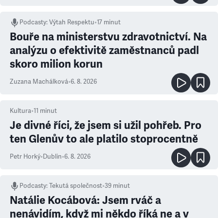
Podcasty
:
Výtah Respektu
•
17 minut
Bouře na ministerstvu zdravotnictví. Na
analýzu o efektivitě zaměstnanců padl
skoro milion korun
Zuzana Machálková
•
6. 8. 2026
Kultura
•
11
minut
Je divné říci, že jsem si užil pohřeb. Pro
ten Glenův to ale platilo stoprocentně
Petr Horký
•
Dublin
•
6. 8. 2026
Podcasty
:
Tekutá společnost
•
39 minut
Natálie Kocábová: Jsem rváč a
nenávidím, když mi někdo říká ne a v