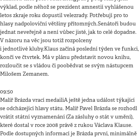
výklad, podle něhož se prezident amnestií vyhlášenou
letos zkraje roku dopustil velezrady. Potřebují pro to
hlasy nadpoloviční většiny přítomných.Senátoři budou
jednat neveřejně a není vůbec jisté, jak to celé dopadne.
V názoru na věc jsou totiž rozpolceny
i jednotlivé kluby.Klaus začíná poslední týden ve funkci,
končí ve čtvrtek. Má v plánu představit novou knihu,
rozloučit se s vládou či poobědvat se svým nástupcem
Milošem Zemanem.
09:50
Malíř Brázda vrací medailiA ještě jedna událost týkající
se odcházející hlavy státu. Malíř Pavel Brázda se rozhodl
vrátit státní vyznamenání (Za zásluhy o stát v umění),
které dostal v roce 2008 právě z rukou Václava Klause.
Podle dostupných informací je Brázda první, minimálně