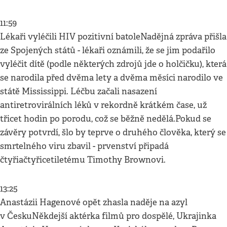
11:59
Lékaři vyléčili HIV pozitivní batoleNadějná zpráva přišla
ze Spojených států - lékaři oznámili, že se jim podařilo
vyléčit dítě (podle některých zdrojů jde o holčičku), která
se narodila před dvěma lety a dvěma měsíci narodilo ve
státě Mississippi. Léčbu začali nasazení
antiretrovirálních léků v rekordně krátkém čase, už
třicet hodin po porodu, což se běžně nedělá.Pokud se
závěry potvrdí, šlo by teprve o druhého člověka, který se
smrtelného viru zbavil - prvenství připadá
čtyřiačtyřicetiletému Timothy Brownovi.
13:25
Anastázii Hagenové opět zhasla naděje na azyl
v ČeskuNěkdejší aktérka filmů pro dospělé, Ukrajinka