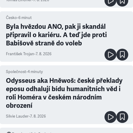
Tomáš Lindner
•
7. 8. 2026
Česko
•
6
minut
Byla hvězdou ANO, pak ji skandál
připravil o kariéru. A teď jde proti
Babišově straně do voleb
František Trojan
•
7. 8. 2026
Společnost
•
4
minuty
Odysseus aka Hněwoš: české překlady
eposu odhalují bídu humanitních věd i
roli Homéra v českém národním
obrození
Silvie Lauder
•
7. 8. 2026