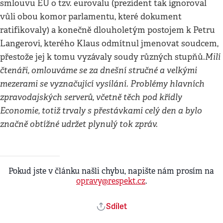
smlouvu EU o tzv. eurovalu (prezident tak ignoroval
vůli obou komor parlamentu, které dokument
ratifikovaly) a konečně dlouholetým postojem k Petru
Langerovi, kterého Klaus odmítnul jmenovat soudcem,
Milí
přestože jej k tomu vyzávaly soudy různých stupňů.
čtenáři, omlouváme se za dnešní stručné a velkými
mezerami se vyznačující vysílání. Problémy hlavních
zpravodajských serverů, včetně těch pod křídly
Economie, totiž trvaly s přestávkami celý den a bylo
značně obtížné udržet plynulý tok zpráv.
Pokud jste v článku našli chybu, napište nám prosím na
opravy@respekt.cz
.
Sdílet