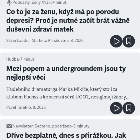
Podcasty
:
Ženy XYZ
•
54 minut
Co to je za ženu, když má po porodu
depresi? Proč je nutné začít brát vážně
duševní zdraví matek
Silvie Lauder
,
Markéta Plíhalová
•
5. 8. 2026
Hudba
•
7
minut
Mezi popem a undergroundem jsou ty
nejlepší věci
Hudebního dramaturga Marka Mikiče, který stojí za
klubem Fuchs2 a koncertní sérií UGOT, nezajímají žánry,
ale atmosféra
Pavel Turek
•
5. 8. 2026
Newsletter
:
Sečteno, podtrženo
•
3
minuty
Dříve bezplatně, dnes s přirážkou. Jak