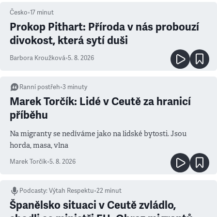
Česko
•
17
minut
Prokop Pithart: Příroda v nás probouzí
divokost, která sytí duši
Barbora Kroužková
•
5. 8. 2026
Ranní postřeh
•
3
minuty
Marek Torčík: Lidé v Ceutě za hranicí
příběhu
Na migranty se nedíváme jako na lidské bytosti. Jsou
horda, masa, vlna
Marek Torčík
•
5. 8. 2026
Podcasty
:
Výtah Respektu
•
22 minut
Španělsko situaci v Ceutě zvládlo,