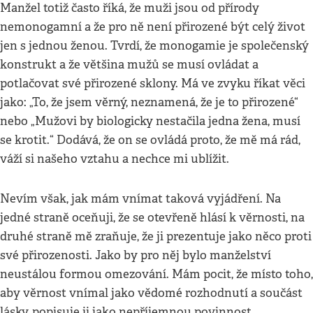
Manžel totiž často říká, že muži jsou od přírody
nemonogamní a že pro ně není přirozené být celý život
jen s jednou ženou. Tvrdí, že monogamie je společenský
konstrukt a že většina mužů se musí ovládat a
potlačovat své přirozené sklony. Má ve zvyku říkat věci
jako: „To, že jsem věrný, neznamená, že je to přirozené“
nebo „Mužovi by biologicky nestačila jedna žena, musí
se krotit.“ Dodává, že on se ovládá proto, že mě má rád,
váží si našeho vztahu a nechce mi ublížit.
Nevím však, jak mám vnímat taková vyjádření. Na
jedné straně oceňuji, že se otevřeně hlásí k věrnosti, na
druhé straně mě zraňuje, že ji prezentuje jako něco proti
své přirozenosti. Jako by pro něj bylo manželství
neustálou formou omezování. Mám pocit, že místo toho,
aby věrnost vnímal jako vědomé rozhodnutí a součást
lásky, popisuje ji jako nepříjemnou povinnost.