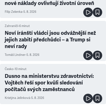
nové náklady ovlivňují životní úroveň
Filip Zelenka
•
5. 8. 2026
Zahraničí
•
6
minut
Noví íránští vládci jsou odvážnější než
jejich zabití předchůdci – a Trump si
neví rady
Tomáš Lindner
•
5. 8. 2026
Česko
•
10
minut
Dusno na ministerstvu zdravotnictví:
Vojtěch řeší spor kvůli sledování
počítačů svých zaměstnanců
Kristýna Jelínková
•
5. 8. 2026