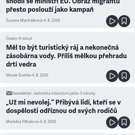
shodli se ministři EU. Obraz migrantů
přesto poslouží jako kampaň
Zuzana Machálková
•
4. 8. 2026
Česko
•
9
minut
Měl to být turistický ráj a nekonečná
zásobárna vody. Příliš mělkou přehradu
drtí vedra
Marek Švehla
•
4. 8. 2026
Newsletter
:
Jednotka intenzivní péče
•
3
minuty
„Už mi nevolej.“ Přibývá lidí, kteří se v
dospělosti odříznou od svých rodičů
Markéta Plíhalová
•
4. 8. 2026