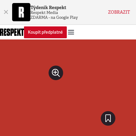
Týdeník Respekt
×
ZOBRAZIT
Respekt Media
ZDARMA - na Google Play
Koupit předplatné