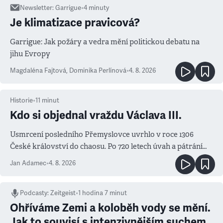
Newsletter
:
Garrigue
•
4
minuty
Je klimatizace pravicová?
Garrigue: Jak požáry a vedra mění politickou debatu na
jihu Evropy
Magdaléna Fajtová
,
Dominika Perlínová
•
4. 8. 2026
Historie
•
11
minut
Kdo si objednal vraždu Václava III.
Usmrcení posledního Přemyslovce uvrhlo v roce 1306
České království do chaosu. Po 720 letech úvah a pátrání
známe jména podezřelých
Jan Adamec
•
4. 8. 2026
Podcasty
:
Zeitgeist
•
1 hodina 7 minut
Ohříváme Zemi a koloběh vody se mění.
Jak to souvisí s intenzivnějším suchem