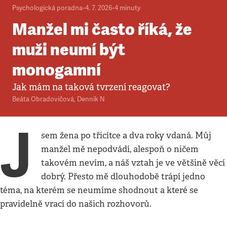
Psychologická poradna
•
4. 7. 2026
•
4
minuty
Manžel mi často říká, že
muži neumí být
monogamní
Jak mám na taková tvrzení reagovat?
Beáta Obradovičová
,
Denník N
J
sem žena po třicítce a dva roky vdaná. Můj
manžel mě nepodvádí, alespoň o ničem
takovém nevím, a náš vztah je ve většině věcí
dobrý. Přesto mě dlouhodobě trápí jedno
téma, na kterém se neumíme shodnout a které se
pravidelně vrací do našich rozhovorů.