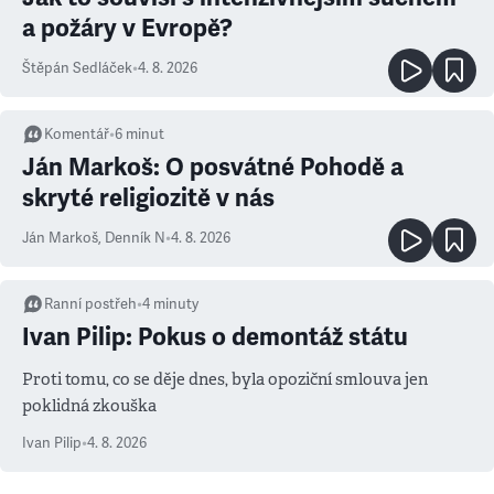
a požáry v Evropě?
Štěpán Sedláček
•
4. 8. 2026
Komentář
•
6
minut
Ján Markoš: O posvátné Pohodě a
skryté religiozitě v nás
Ján Markoš
,
Denník N
•
4. 8. 2026
Ranní postřeh
•
4
minuty
Ivan Pilip: Pokus o demontáž státu
Proti tomu, co se děje dnes, byla opoziční smlouva jen
poklidná zkouška
Ivan Pilip
•
4. 8. 2026