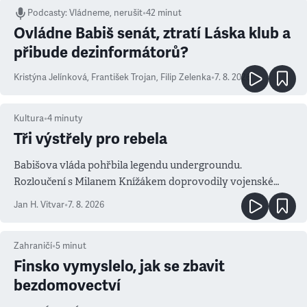
Podcasty
:
Vládneme, nerušit
•
42 minut
Ovládne Babiš senát, ztratí Láska klub a
přibude dezinformátorů?
Kristýna Jelínková
,
František Trojan
,
Filip Zelenka
•
7. 8. 2026
Kultura
•
4
minuty
Tři výstřely pro rebela
Babišova vláda pohřbila legendu undergroundu.
Rozloučení s Milanem Knížákem doprovodily vojenské
salvy i kritika pokrokářů
Jan H. Vitvar
•
7. 8. 2026
Zahraničí
•
5
minut
Finsko vymyslelo, jak se zbavit
bezdomovectví