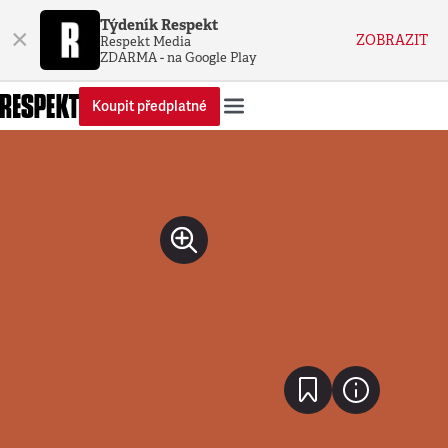
Týdeník Respekt
×
ZOBRAZIT
Respekt Media
ZDARMA - na Google Play
Koupit předplatné