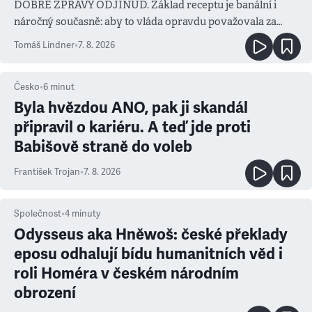
DOBRÉ ZPRÁVY ODJINUD. Základ receptu je banální i
náročný současně: aby to vláda opravdu považovala za
prioritu
Tomáš Lindner
•
7. 8. 2026
Česko
•
6
minut
Byla hvězdou ANO, pak ji skandál
připravil o kariéru. A teď jde proti
Babišově straně do voleb
František Trojan
•
7. 8. 2026
Společnost
•
4
minuty
Odysseus aka Hněwoš: české překlady
eposu odhalují bídu humanitních věd i
roli Homéra v českém národním
obrození