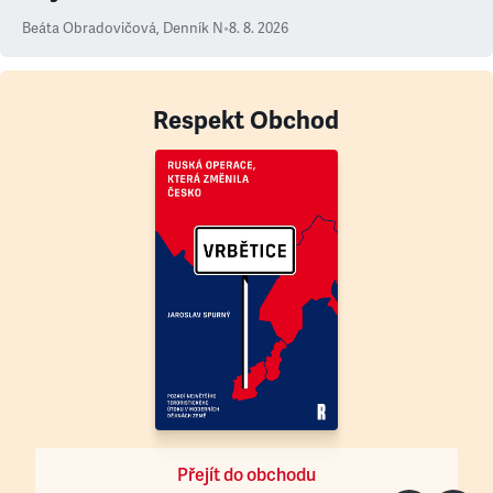
Beáta Obradovičová
,
Denník N
•
8. 8. 2026
Respekt Obchod
Přejít do obchodu