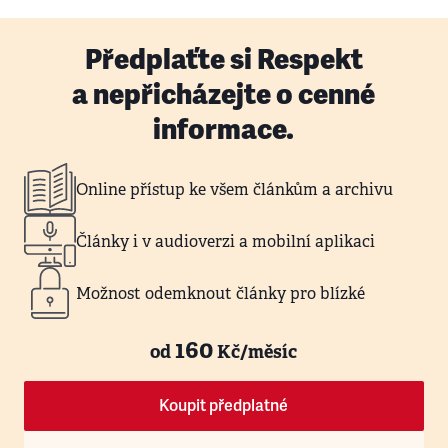
Předplaťte si Respekt
a nepřicházejte o cenné
informace.
Online přístup ke všem článkům a archivu
Články i v audioverzi a mobilní aplikaci
Možnost odemknout články pro blízké
160
od
Kč/měsíc
Koupit předplatné