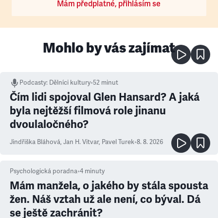
Mám předplatné, přihlásím se
Mohlo by vás zajímat
Podcasty
:
Dělníci kultury
•
52 minut
Čím lidi spojoval Glen Hansard? A jaká
byla nejtěžší filmová role jinanu
dvoulaločného?
Jindřiška Bláhová
,
Jan H. Vitvar
,
Pavel Turek
•
8. 8. 2026
Psychologická poradna
•
4
minuty
Mám manžela, o jakého by stála spousta
žen. Náš vztah už ale není, co býval. Dá
se ještě zachránit?