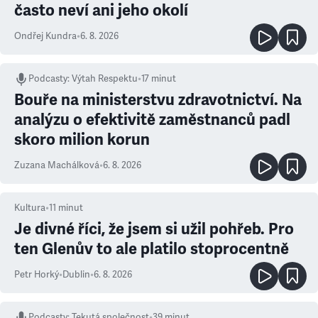
často neví ani jeho okolí
Ondřej Kundra
•
6. 8. 2026
Podcasty
:
Výtah Respektu
•
17 minut
Bouře na ministerstvu zdravotnictví. Na
analýzu o efektivitě zaměstnanců padl
skoro milion korun
Zuzana Machálková
•
6. 8. 2026
Kultura
•
11
minut
Je divné říci, že jsem si užil pohřeb. Pro
ten Glenův to ale platilo stoprocentně
Petr Horký
•
Dublin
•
6. 8. 2026
Podcasty
:
Tekutá společnost
•
39 minut