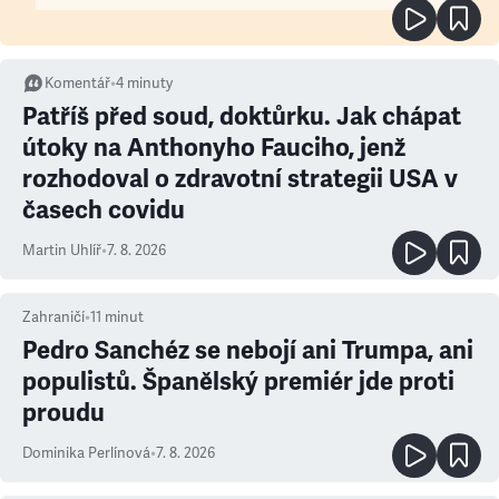
Komentář
•
4
minuty
Patříš před soud, doktůrku. Jak chápat
útoky na Anthonyho Fauciho, jenž
rozhodoval o zdravotní strategii USA v
časech covidu
Martin Uhlíř
•
7. 8. 2026
Zahraničí
•
11
minut
Pedro Sanchéz se nebojí ani Trumpa, ani
populistů. Španělský premiér jde proti
proudu
Dominika Perlínová
•
7. 8. 2026