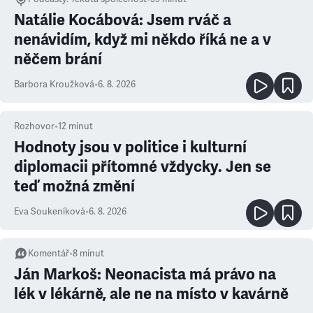
Natálie Kocábová: Jsem rváč a
nenávidím, když mi někdo říká ne a v
něčem brání
Barbora Kroužková
•
6. 8. 2026
Rozhovor
•
12
minut
Hodnoty jsou v politice i kulturní
diplomacii přítomné vždycky. Jen se
teď možná změní
Eva Soukeníková
•
6. 8. 2026
Komentář
•
8
minut
Ján Markoš: Neonacista má právo na
lék v lékárně, ale ne na místo v kavárně