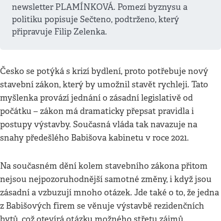
newsletter PLAMÍNKOVÁ. Pomezí byznysu a
politiku popisuje Sečteno, podtrženo, který
připravuje Filip Zelenka.
Česko se potýká s krizí bydlení, proto potřebuje nový
stavební zákon, který by umožnil stavět rychleji. Tato
myšlenka provází jednání o zásadní legislativě od
počátku – zákon má dramaticky přepsat pravidla i
postupy výstavby. Současná vláda tak navazuje na
snahy předešlého Babišova kabinetu v roce 2021.
Na současném dění kolem stavebního zákona přitom
nejsou nejpozoruhodnější samotné změny, i když jsou
zásadní a vzbuzují mnoho otázek. Jde také o to, že jedna
z Babišových firem se věnuje výstavbě rezidenčních
bytů, což otevírá otázku možného střetu zájmů.