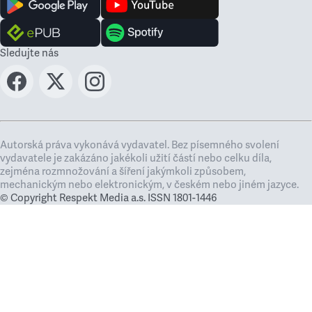
Sledujte nás
Autorská práva vykonává vydavatel. Bez písemného svolení
vydavatele je zakázáno jakékoli užití částí nebo celku díla,
zejména rozmnožování a šíření jakýmkoli způsobem,
mechanickým nebo elektronickým, v českém nebo jiném jazyce.
© Copyright Respekt Media a.s. ISSN 1801-1446